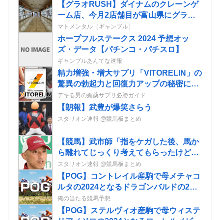
【グラオRUSH】ダイナムのクレーンゲ
ーム店、今月2店舗目が富山県にグラン
ドオープン決定
マトメンタル（ギャンブル）
ホープフルステークス 2024 予想オッ
ズ・データ【パチンコ・パチスロ】
ギャンブルあんてな速報
精力増強・増大サプリ「VITORELIN」の
驚異の勃起力と回復力アップの秘密に迫
る！
デキる男の媚薬サプリ必勝ガイド
【朗報】武豊が爆笑さらう
スタリオン速報 @競馬板まとめ
【競馬】武市師「指をケガした後、馬か
ら離れてじっくり考えてもらったけど心
も折れてしまった様子」大江原比呂騎手
スタリオン速報 @競馬板まとめ
引退にて
【POG】コントレイル産駒で母メチャコ
ルタの2024となるドラゴンバルドの2歳
情報
俺の当たる競馬予想
【POG】ステルヴィオ産駒で母ウィステ