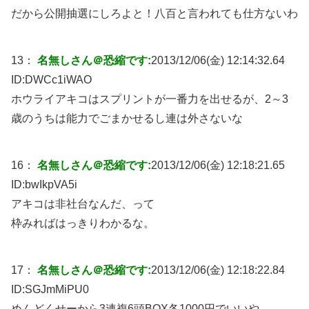
だから公開抽選にしろよと！八百と言われても仕方ないわ
13：
名無しさん＠恐縮です:
2013/12/06(金) 12:14:32.64
ID:
DWCc1iWAO
ホウライアキコはスプリントが一番力を出せるが、2～3
歳のうちは能力でごまかせるし連は外さないな
16：
名無しさん＠恐縮です:
2013/12/06(金) 12:18:21.65
ID:
bwIkpVA5i
アキコは非社台なんだ、って
枠みればはっきりわかるな。
17：
名無しさん＠恐縮です:
2013/12/06(金) 12:18:22.84
ID:
SGJmMiPU0
めんどくせーから3連複6頭BOX各1000円でいいや