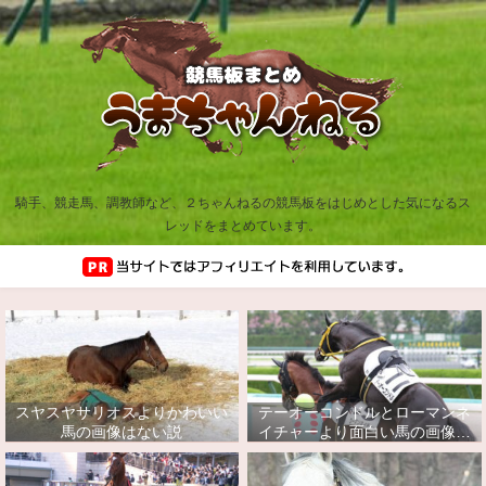
騎手、競走馬、調教師など、２ちゃんねるの競馬板をはじめとした気になるス
レッドをまとめています。
スヤスヤサリオスよりかわいい
テーオーコンドルとローマンネ
馬の画像はない説
イチャーより面白い馬の画像っ
てあるの？