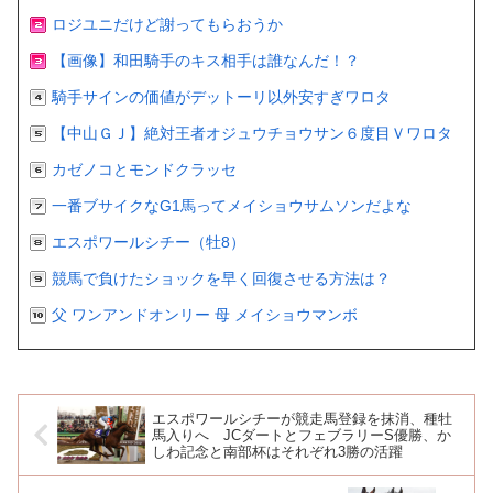
ロジユニだけど謝ってもらおうか
【画像】和田騎手のキス相手は誰なんだ！？
騎手サインの価値がデットーリ以外安すぎワロタ
【中山ＧＪ】絶対王者オジュウチョウサン６度目Ｖワロタ
カゼノコとモンドクラッセ
一番ブサイクなG1馬ってメイショウサムソンだよな
エスポワールシチー（牡8）
競馬で負けたショックを早く回復させる方法は？
父 ワンアンドオンリー 母 メイショウマンボ
エスポワールシチーが競走馬登録を抹消、種牡
馬入りへ JCダートとフェブラリーS優勝、か
しわ記念と南部杯はそれぞれ3勝の活躍