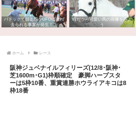
パドックで競走馬がUFOに連れ
暇だから可愛い馬の画像をみよ
去られる事案が発生！？
う
ホーム
レース
阪神ジュベナイルフィリーズ(12/8･阪神･
芝1600m･G1)枠順確定 豪脚ハープスタ
ーは5枠10番、重賞連勝ホウライアキコは8
枠18番