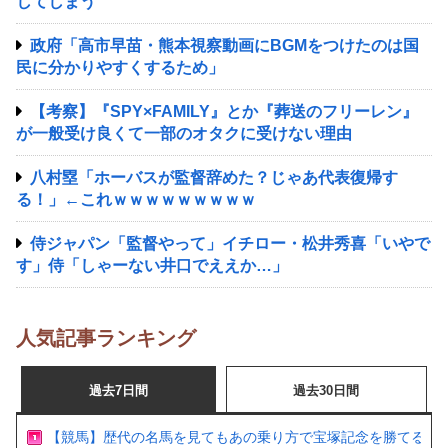
してしまう
政府「高市早苗・熊本視察動画にBGMをつけたのは国
民に分かりやすくするため」
【考察】『SPY×FAMILY』とか『葬送のフリーレン』
が一般受け良くて一部のオタクに受けない理由
八村塁「ホーバスが監督辞めた？じゃあ代表復帰す
る！」←これｗｗｗｗｗｗｗｗｗ
侍ジャパン「監督やって」イチロー・松井秀喜「いやで
す」侍「しゃーない井口でええか…」
人気記事ランキング
過去7日間
過去30日間
【競馬】歴代の名馬を見てもあの乗り方で宝塚記念を勝てるの