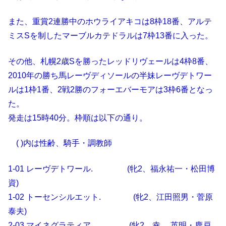
また、重賞2連勝中のホウライアキコは8枠18番、アルテ
ミスSを制したマーブルカテドラルは7枠13番に入った。
その他、札幌2歳Sを勝ったレッドリヴェールは4枠8番、
2010年の勝ち馬レーヴディソールの半妹レーヴデトワー
ルは1枠1番、2戦2勝のフォーエバーモアは3枠6番となっ
た。
発走は15時40分。枠順は以下の通り。
( )内は性齢、騎手・調教師
1-01 レーヴデトワール. (牝2、福永祐一・松田博
資)
1-02 トーセンシルエット. (牝2、江田照男・菅原
泰夫)
2-03 マイネグラティア (牝2、幸 英明・鹿戸