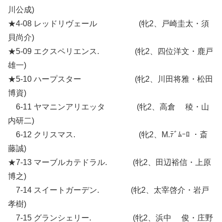
川公成)
★4-08 レッドリヴェール (牝2、戸崎圭太・須
貝尚介)
★5-09 エクスペリエンス. (牝2、四位洋文・鹿戸
雄一)
★5-10 ハープスター (牝2、川田将雅・松田
博資)
6-11 ヤマニンアリエッタ (牝2、高倉 稜・山
内研二)
6-12 クリスマス. (牝2、M.ﾃﾞﾑｰﾛ ・斎
藤誠)
★7-13 マーブルカテドラル. (牝2、田辺裕信・上原
博之)
7-14 スイートガーデン. (牝2、太宰啓介・岩戸
孝樹)
7-15 グランシェリー. (牝2、浜中 俊・庄野