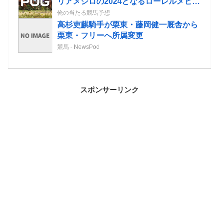
リアメジロの2024となるローレルメビウ
スの2歳情報
俺の当たる競馬予想
高杉吏麒騎手が栗東・藤岡健一厩舎から
栗東・フリーへ所属変更
競馬 - NewsPod
スポンサーリンク