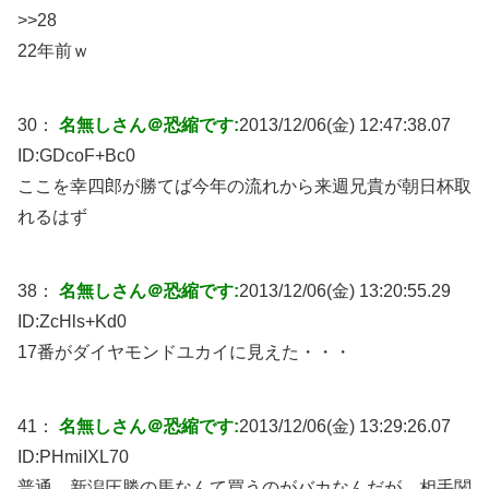
>>28
22年前ｗ
30：
名無しさん＠恐縮です:
2013/12/06(金) 12:47:38.07
ID:
GDcoF+Bc0
ここを幸四郎が勝てば今年の流れから来週兄貴が朝日杯取
れるはず
38：
名無しさん＠恐縮です:
2013/12/06(金) 13:20:55.29
ID:
ZcHls+Kd0
17番がダイヤモンドユカイに見えた・・・
41：
名無しさん＠恐縮です:
2013/12/06(金) 13:29:26.07
ID:
PHmiIXL70
普通、新潟圧勝の馬なんて買うのがバカなんだが、相手関