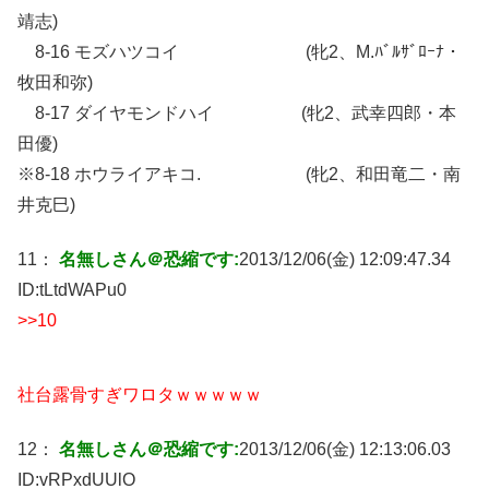
靖志)
8-16 モズハツコイ (牝2、M.ﾊﾞﾙｻﾞﾛｰﾅ・
牧田和弥)
8-17 ダイヤモンドハイ (牝2、武幸四郎・本
田優)
※8-18 ホウライアキコ. (牝2、和田竜二・南
井克巳)
11：
名無しさん＠恐縮です:
2013/12/06(金) 12:09:47.34
ID:
tLtdWAPu0
>>10
社台露骨すぎワロタｗｗｗｗｗ
12：
名無しさん＠恐縮です:
2013/12/06(金) 12:13:06.03
ID:
vRPxdUUlO