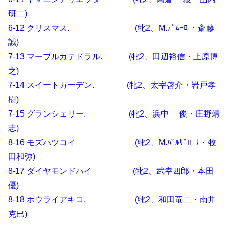
研二)
6-12 クリスマス. (牝2、M.ﾃﾞﾑｰﾛ ・斎藤
誠)
7-13 マーブルカテドラル. (牝2、田辺裕信・上原博
之)
7-14 スイートガーデン. (牝2、太宰啓介・岩戸孝
樹)
7-15 グランシェリー. (牝2、浜中 俊・庄野靖
志)
8-16 モズハツコイ (牝2、M.ﾊﾞﾙｻﾞﾛｰﾅ・牧
田和弥)
8-17 ダイヤモンドハイ (牝2、武幸四郎・本田
優)
8-18 ホウライアキコ. (牝2、和田竜二・南井
克巳)