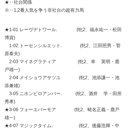
★‥社台関係
※‥1,2番人気を争う非社台の超有力馬
★1-01 レーヴデトワール. (牝2、福永祐一・松田
博資)
1-02 トーセンシルエット. (牝2、江田照男・菅
原泰夫)
2-03 マイネグラティア (牝2、幸 英明・鹿
戸雄一)
2-04 メイショウアサツユ (牝2、池添謙一・池
添兼雄)
3-05 ニホンピロアンバー. (牝2、酒井 学・田所
秀孝)
★3-06 フォーエバーモア (牝2、蛯名正義・鹿戸
雄一)
★4-07 マジックタイム. (牝2、後藤浩輝・中