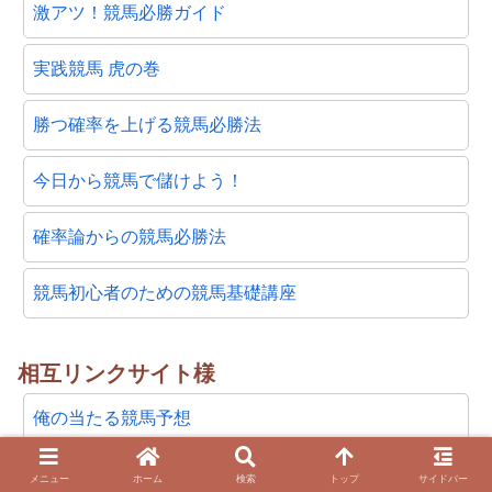
激アツ！競馬必勝ガイド
実践競馬 虎の巻
勝つ確率を上げる競馬必勝法
今日から競馬で儲けよう！
確率論からの競馬必勝法
競馬初心者のための競馬基礎講座
相互リンクサイト様
俺の当たる競馬予想
GO!競馬GO！
メニュー
ホーム
検索
トップ
サイドバー