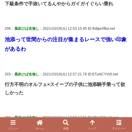
下級条件で手抜いてるんやからガイガイぐらい乗れ
206：
風吹けば名無し
：2021/10/19(火) 12:53:15.45 ID:9sfgwXfba.net
池添って世間からの注目が集まるレースで強い印象
があるわ
265：
風吹けば名無し
：2021/10/19(火) 12:57:21.76 ID:ETuNCYVr0.net
行方不明のオルフェ×スイープの子供に池添騎手乗って欲
しかった
281：
風吹けば名無し
：2021/10/19(火) 12:58:17.59 ID:X5VJG5wJd.net
池添に乗り替わった馬が殺す気で走るから勝つ理論好き
メニュー
ホーム
検索
トップ
サイドバー