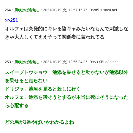
264：
風吹けば名無し
：2021/10/19(火) 12:57:15.75 ID:2d51Lsac0.net
>>251
オルフェは突発的にキレる陰キャみたいなもんで刺激しな
きゃ大人しくてええ子って関係者に言われてる
253：
風吹けば名無し
：2021/10/19(火) 12:56:34.35 ID:cx+XBLo8p.net
スイープトウショウ←池添を乗せると動かないが池添以外
を乗せると走らない
ドリジャ←池添を見ると殺しに行く
オルフェ←池添を殺そうとするが本当に死にそうになった
ら心配する
どの馬が1番やばいかわかるよね