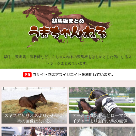
騎手、競走馬、調教師など、２ちゃんねるの競馬板をはじめとした気になるス
レッドをまとめています。
スヤスヤサリオスよりかわいい
テーオーコンドルとローマンネ
馬の画像はない説
イチャーより面白い馬の画像っ
てあるの？