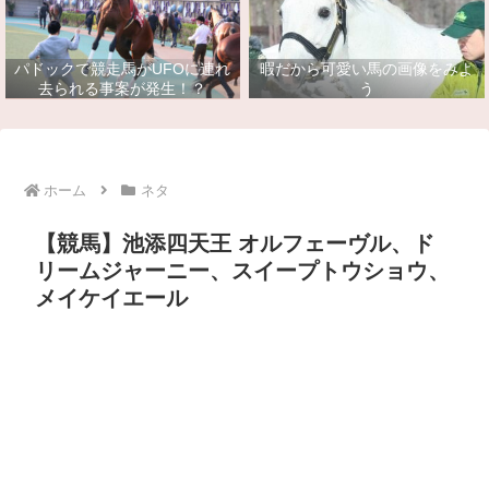
パドックで競走馬がUFOに連れ
暇だから可愛い馬の画像をみよ
去られる事案が発生！？
う
ホーム
ネタ
【競馬】池添四天王 オルフェーヴル、ド
リームジャーニー、スイープトウショウ、
メイケイエール