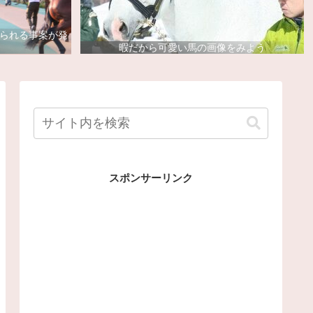
去られる事案が発
暇だから可愛い馬の画像をみよう
スポンサーリンク