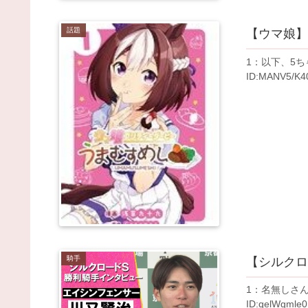
話題
【ウマ娘】
1：以下、5ちゃん
ID:MANV5/
騎手
【シルクロ
1：名無しさん＠実
ID:qelWg