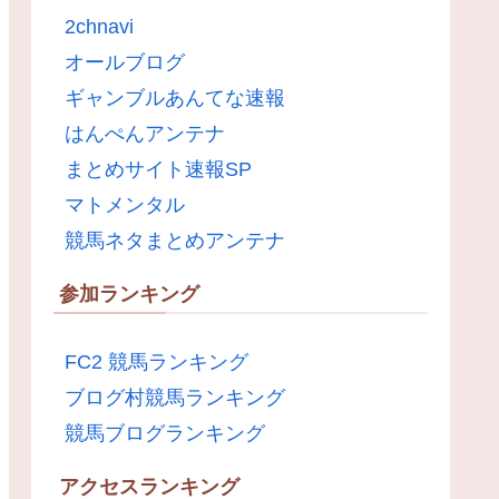
2chnavi
オールブログ
ギャンブルあんてな速報
はんぺんアンテナ
まとめサイト速報SP
マトメンタル
競馬ネタまとめアンテナ
参加ランキング
FC2 競馬ランキング
ブログ村競馬ランキング
競馬ブログランキング
アクセスランキング