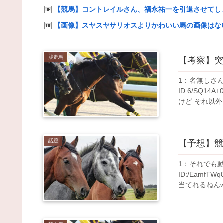
【競馬】コントレイルさん、福永祐一を引退させてし
【画像】スヤスヤサリオスよりかわいい馬の画像はな
競走馬
【考察】突
1：名無しさん＠実
ID:6/SQ
けど それ以
話題
【予想】競
1：それでも動く名
ID:/Eamf
当てれるねん