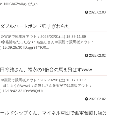
 ID:1NHCh6Zw0めでたい...
2025.02.03
ダブルハートボンド強すぎわらた
況で競馬板アウト：2025/02/01(土) 15:39:11.89
HUBR0余裕勝ちだったな3：名無しさん＠実況で競馬板アウト：
 15:39:25.30 ID:qgr9TYfO0...
2025.02.02
田将雅さん、福永の1倍台の馬を飛ばすwww
況で競馬板アウト：2025/02/01(土) 16:17:10.17
esvf0川田しょうがwww3：名無しさん＠実況で競馬板アウト：
 16:18:42.32 ID:x8t8QrU+...
2025.02.02
ールドシップくん、マイネル軍団で孤軍奮闘し続け