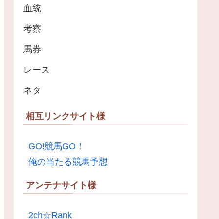
血統
考察
馬券
レース
ネタ
相互リンクサイト様
GO!競馬GO！
俺の当たる競馬予想
アンテナサイト様
2ch☆Rank