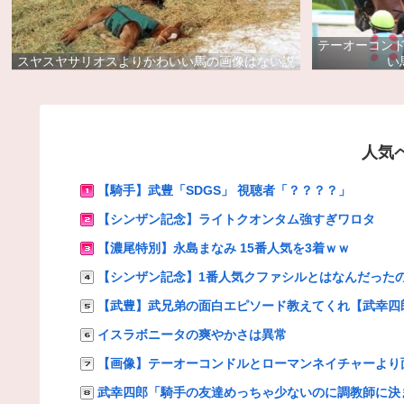
テーオーコン
スヤスヤサリオスよりかわいい馬の画像はない説
い
人気ペ
【騎手】武豊「SDGS」 視聴者「？？？？」
【シンザン記念】ライトクオンタム強すぎワロタ
【濃尾特別】永島まなみ 15番人気を3着ｗｗ
【シンザン記念】1番人気クファシルとはなんだった
【武豊】武兄弟の面白エピソード教えてくれ【武幸四
イスラボニータの爽やかさは異常
【画像】テーオーコンドルとローマンネイチャーより
武幸四郎「騎手の友達めっちゃ少ないのに調教師に決