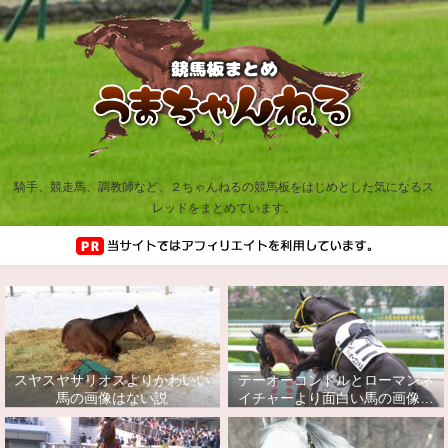
騎手、競走馬、調教師など、２ちゃんねるの競馬板をはじめとした気になるス
レッドをまとめています。
スヤスヤサリオスよりかわいい
テーオーコンドルとローマンネ
馬の画像はない説
イチャーより面白い馬の画像っ
てあるの？