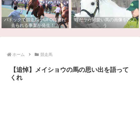
パドックで競走馬がUFOに連れ
暇だから可愛い馬の画像をみよ
去られる事案が発生！？
う
ホーム
競走馬
【追悼】メイショウの馬の思い出を語って
くれ