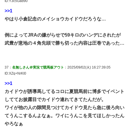
ID:Y3c5Gad90
>>1
やはり小倉記念のメイショウカイドウだろうな…
例によってJRAの嫌がらせで59キロのハンデにされたが
武豊が意地の４角先頭で勝ち切った内容は圧巻であった…
37：
名無しさん＠実況で競馬板アウト
：2025/09/02(火) 16:27:39.05
ID:XZq+NrKI0
>>1
カイドウが誘導馬してるコロに夏競馬前に博多でイベント
しててお披露目でカイドウ連れてきてたんだが。
ワイが他の人の隙間見つけてカイドウ見たら急に後ろ向い
てうんこするんよなぁ。ワイにうんこを見てほしかったん
やろなぁ