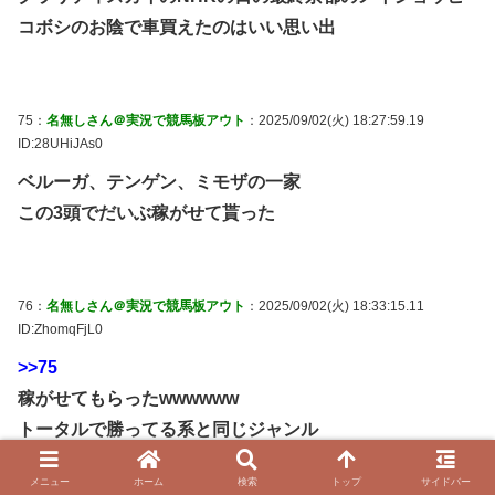
コボシのお陰で車買えたのはいい思い出
75：
名無しさん＠実況で競馬板アウト
：2025/09/02(火) 18:27:59.19
ID:28UHiJAs0
ベルーガ、テンゲン、ミモザの一家
この3頭でだいぶ稼がせて貰った
76：
名無しさん＠実況で競馬板アウト
：2025/09/02(火) 18:33:15.11
ID:ZhomqFjL0
>>75
稼がせてもらったwwwwww
トータルで勝ってる系と同じジャンル
メニュー
ホーム
検索
トップ
サイドバー