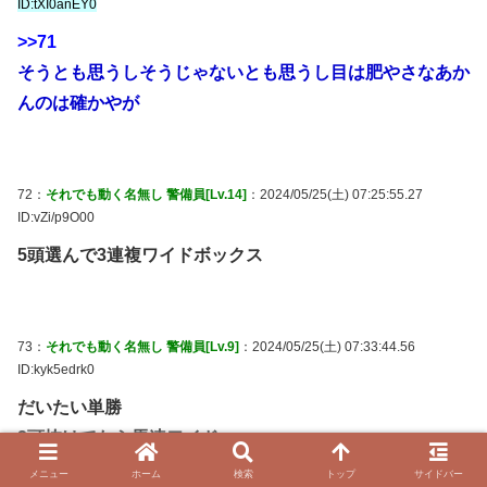
ID:tXI0anEY0
>>71
そうとも思うしそうじゃないとも思うし目は肥やさなあか
んのは確かやが
72：
それでも動く名無し 警備員[Lv.14]
：2024/05/25(土) 07:25:55.27
ID:vZi/p9O00
5頭選んで3連複ワイドボックス
73：
それでも動く名無し 警備員[Lv.9]
：2024/05/25(土) 07:33:44.56
ID:kyk5edrk0
だいたい単勝
2頭抜けてたら馬連ワイド
メニュー
ホーム
検索
トップ
サイドバー