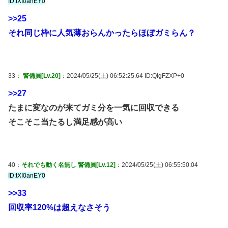
ID:tXI0anEY0
>>25
それ同じ枠に人気薄おらんかったらほぼガミらん？
33：
警備員[Lv.20]
：2024/05/25(土) 06:52:25.64 ID:QIgFZXP+0
>>27
たまに変なのが来てガミ分を一気に回収できる
そこそこ当たるし満足感が高い
40：
それでも動く名無し 警備員[Lv.12]
：2024/05/25(土) 06:55:50.04
ID:tXI0anEY0
>>33
回収率120%は超えなさそう