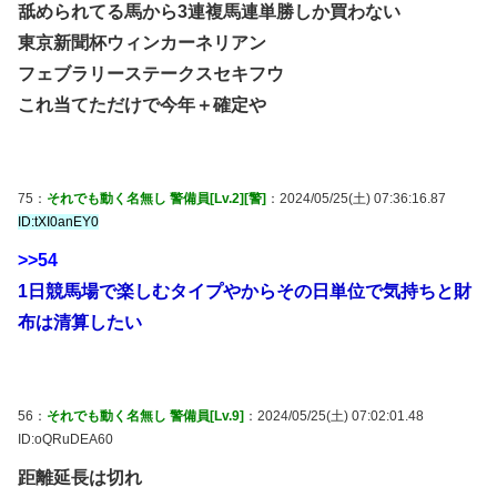
舐められてる馬から3連複馬連単勝しか買わない
東京新聞杯ウィンカーネリアン
フェブラリーステークスセキフウ
これ当てただけで今年＋確定や
75：
それでも動く名無し 警備員[Lv.2][警]
：2024/05/25(土) 07:36:16.87
ID:tXI0anEY0
>>54
1日競馬場で楽しむタイプやからその日単位で気持ちと財
布は清算したい
56：
それでも動く名無し 警備員[Lv.9]
：2024/05/25(土) 07:02:01.48
ID:oQRuDEA60
距離延長は切れ