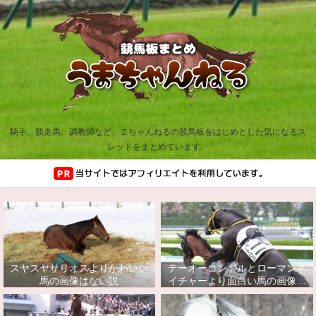
騎手、競走馬、調教師など、２ちゃんねるの競馬板をはじめとした気になるス
レッドをまとめています。
スヤスヤサリオスよりかわいい
テーオーコンドルとローマンネ
馬の画像はない説
イチャーより面白い馬の画像っ
てあるの？