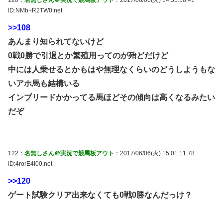
ID:NMb+R2TW0.net
>>108
あんまり知られてないけど
0戦0勝で引退とか繁殖用ってのが殆どだけど
中には人乗せるとかもはや無理なくらいのどうしようもな
いアホ馬も結構いる
インブリードかかってる馬ほどその傾向は高くなるみたい
だぞ
122：
名無しさん＠実況で競馬板アウト
：2017/06/06(火) 15:01:11.78
ID:4rorE4i00.net
>>120
ゲート試験クリア出来なくても0戦0勝なんだっけ？