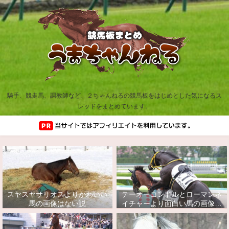
騎手、競走馬、調教師など、２ちゃんねるの競馬板をはじめとした気になるス
レッドをまとめています。
スヤスヤサリオスよりかわいい
テーオーコンドルとローマンネ
馬の画像はない説
イチャーより面白い馬の画像っ
てあるの？