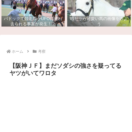
パドックで競走馬がUFOに連れ
暇だから可愛い馬の画像をみよ
去られる事案が発生！？
う
ホーム
考察
【阪神ＪＦ】まだソダシの強さを疑ってる
ヤツがいてワロタ