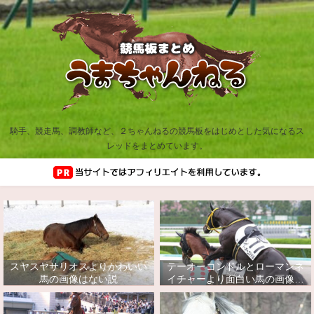
騎手、競走馬、調教師など、２ちゃんねるの競馬板をはじめとした気になるス
レッドをまとめています。
スヤスヤサリオスよりかわいい
テーオーコンドルとローマンネ
馬の画像はない説
イチャーより面白い馬の画像っ
てあるの？