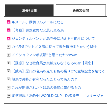
過去7日間
過去30日間
ルメール、厚切りルメールになる
【考察】突然変異だと思われる馬
ジェンティルドンナが馬券外に消える可能性について
カペラSでサトノ２着に持って来た御神本とかいう騎手
メイショウマンボ復活!!と思ったヤツwww
【疑惑】なぜ社台馬は突然走らなくなるのか【疑念】
【競馬】歴代の名馬を見てもあの乗り方で宝塚記念を勝てるの
競馬で外枠が有利だったことってあんの？
これが開発されたら競馬の発展に繋がるもの
爆笑競馬「JAPAN WORLD CUP」DVD発売 「スキージャ