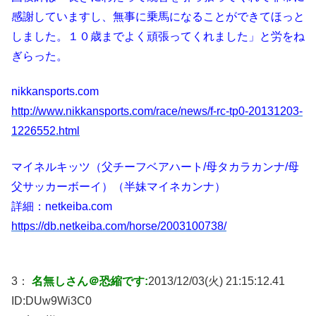
感謝していますし、無事に乗馬になることができてほっと
しました。１０歳までよく頑張ってくれました」と労をね
ぎらった。
nikkansports.com
http://www.nikkansports.com/race/news/f-rc-tp0-20131203-
1226552.html
マイネルキッツ（父チーフベアハート/母タカラカンナ/母
父サッカーボーイ）（半妹マイネカンナ）
詳細：netkeiba.com
https://db.netkeiba.com/horse/2003100738/
3：
名無しさん＠恐縮です:
2013/12/03(火) 21:15:12.41
ID:
DUw9Wi3C0