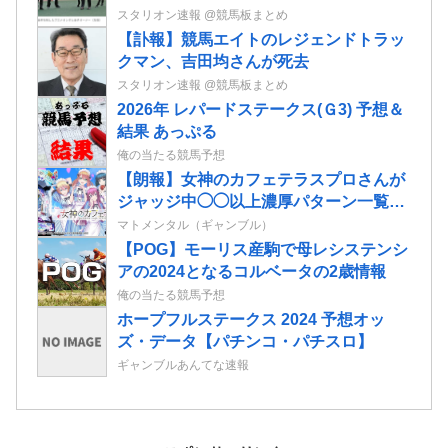
ことなく29年… JRA重賞は122勝目
スタリオン速報 @競馬板まとめ
ネット「すごすぎる」
【訃報】競馬エイトのレジェンドトラッ
クマン、吉田均さんが死去
スタリオン速報 @競馬板まとめ
2026年 レパードステークス(Ｇ3) 予想＆
結果 あっぷる
俺の当たる競馬予想
【朗報】女神のカフェテラスプロさんが
ジャッジ中◯◯以上濃厚パターン一覧を
開示してくれたぞ！
マトメンタル（ギャンブル）
【POG】モーリス産駒で母レシステンシ
アの2024となるコルベータの2歳情報
俺の当たる競馬予想
ホープフルステークス 2024 予想オッ
ズ・データ【パチンコ・パチスロ】
ギャンブルあんてな速報