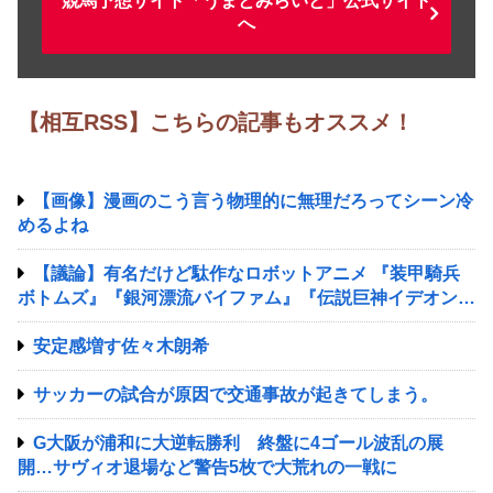
競馬予想サイト「うまとみらいと」公式サイト
へ
【相互RSS】こちらの記事もオススメ！
【画像】漫画のこう言う物理的に無理だろってシーン冷
めるよね
【議論】有名だけど駄作なロボットアニメ 『装甲騎兵
ボトムズ』『銀河漂流バイファム』『伝説巨神イデオン』
『超獣機神ダンクーガ』『銀河疾風サスライガー』
安定感増す佐々木朗希
サッカーの試合が原因で交通事故が起きてしまう。
G大阪が浦和に大逆転勝利 終盤に4ゴール波乱の展
開…サヴィオ退場など警告5枚で大荒れの一戦に