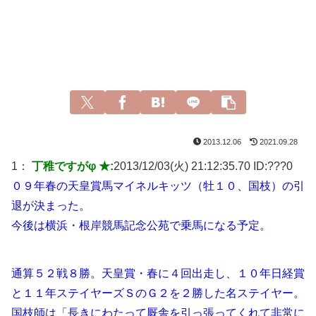
2013.12.06
2021.09.28
1：
丁稚ですがφ ★:
2013/12/03(火) 21:12:35.70 ID:
???0
０９年春の天皇賞馬マイネルキッツ（牡１０、国枝）の引
退が決まった。
今後は横浜・根岸競馬記念公苑で乗馬になる予定。
通算５２戦８勝。天皇賞・春に４回出走し、１０年日経賞
と１１年ステイヤーズＳのＧ２を２勝した名ステイヤー。
国枝師は「長きにわたって厩舎を引っ張ってくれて非常に