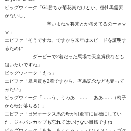
ビッグウィーク「G1勝ちが菊花賞だけとか、種牡馬需要
がないし、
辛いよねｗ将来とか考えてるのーｗｗ
ｗ」
エピファ「そうですね、ですから来年はスピードを証明す
るために
ダービーで2着だった馬場で天皇賞秋なども
狙いたいですね」
ビッグウィーク「えっ」
エピファ「皐月賞も2着ですから、有馬記念なども狙って
みたい」
ビッグウィーク「……う、うわあ …… ああ……（椅子
から転げ落ちる）」
エピファ「日米オークス馬の母が引退前に目標にしてい
た、ジャパンカップも忘れてはいけない目標ですね」
ビッグウィーク「ああ、あふゥッ・・・ひいいい・・ガク