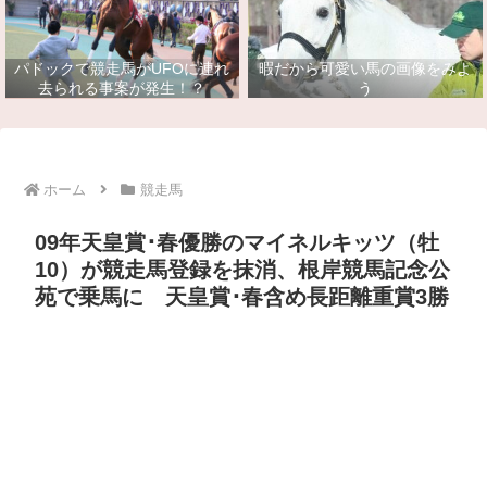
パドックで競走馬がUFOに連れ
暇だから可愛い馬の画像をみよ
去られる事案が発生！？
う
ホーム
競走馬
09年天皇賞･春優勝のマイネルキッツ（牡
10）が競走馬登録を抹消、根岸競馬記念公
苑で乗馬に 天皇賞･春含め長距離重賞3勝