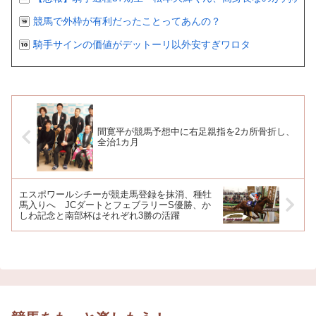
競馬で外枠が有利だったことってあんの？
騎手サインの価値がデットーリ以外安すぎワロタ
間寛平が競馬予想中に右足親指を2カ所骨折し、
全治1カ月
エスポワールシチーが競走馬登録を抹消、種牡
馬入りへ JCダートとフェブラリーS優勝、か
しわ記念と南部杯はそれぞれ3勝の活躍