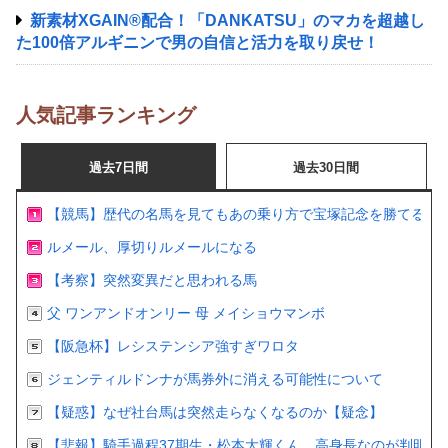
新素材XGAIN®配合！「DANKATSU」のマカを超越し
た100倍アルギニンで男の自信と活力を取り戻せ！
人気記事ランキング
過去7日間
過去30日間
【競馬】歴代の名馬を見てもあの乗り方で宝塚記念を勝てるの
ルメール、厚切りルメールになる
【考察】突然変異だと思われる馬
父 ワンアンドオンリー 母 メイショウマンボ
【阪急杯】レシステンシア強すぎワロタ
ジェンティルドンナが馬券外に消える可能性について
【疑惑】なぜ社台馬は突然走らなくなるのか【疑念】
【悲報】騎手過程37期生・松本大輝くん、高身長なのが判明