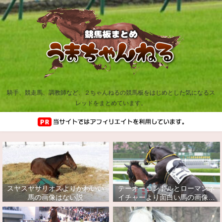
騎手、競走馬、調教師など、２ちゃんねるの競馬板をはじめとした気になるス
レッドをまとめています。
スヤスヤサリオスよりかわいい
テーオーコンドルとローマンネ
馬の画像はない説
イチャーより面白い馬の画像っ
てあるの？