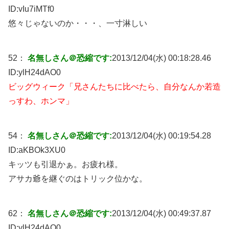
ID:
vIu7iMTf0
悠々じゃないのか・・・、一寸淋しい
52：
名無しさん＠恐縮です:
2013/12/04(水) 00:18:28.46
ID:
ylH24dAO0
ビッグウィーク「兄さんたちに比べたら、自分なんか若造
っすわ、ホンマ」
54：
名無しさん＠恐縮です:
2013/12/04(水) 00:19:54.28
ID:
aKBOk3XU0
キッツも引退かぁ。お疲れ様。
アサカ爺を継ぐのはトリック位かな。
62：
名無しさん＠恐縮です:
2013/12/04(水) 00:49:37.87
ID:
ylH24dAO0