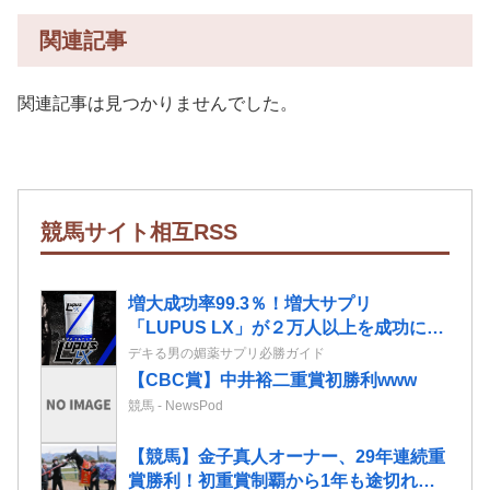
関連記事
関連記事は見つかりませんでした。
競馬サイト相互RSS
増大成功率99.3％！増大サプリ
「LUPUS LX」が２万人以上を成功に導
いたエビデンスに迫る！
デキる男の媚薬サプリ必勝ガイド
【CBC賞】中井裕二重賞初勝利www
競馬 - NewsPod
【競馬】金子真人オーナー、29年連続重
賞勝利！初重賞制覇から1年も途切れる