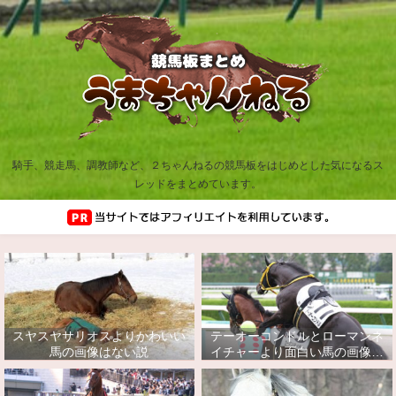
騎手、競走馬、調教師など、２ちゃんねるの競馬板をはじめとした気になるス
レッドをまとめています。
スヤスヤサリオスよりかわいい
テーオーコンドルとローマンネ
馬の画像はない説
イチャーより面白い馬の画像っ
てあるの？