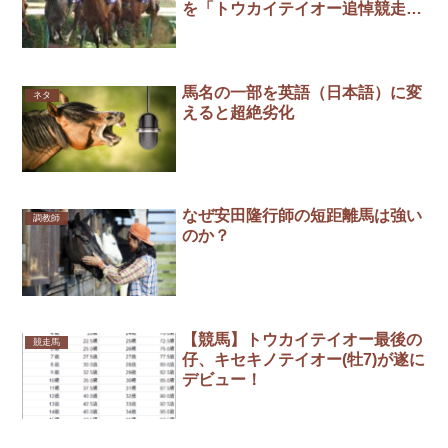
を「トウカイテイオー追悼競走」
の副題付きで施行
馬名の一部を英語（日本語）に変
ネタ
えると超絶劣化
なぜ安田隆行師の短距離馬は強い
調教師
のか？
【競馬】トウカイテイオー最後の
競走馬
仔、キセキノテイオー(牡7)が遂に
デビュー！