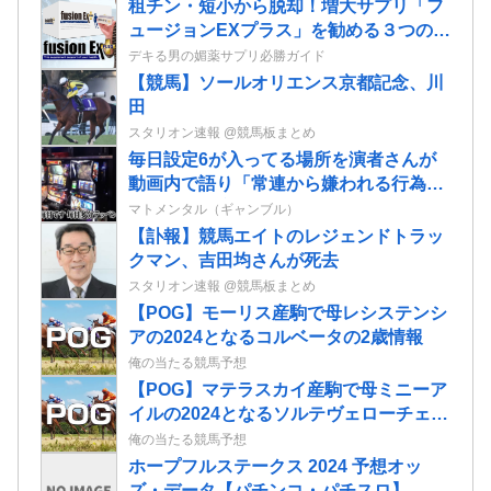
租チン・短小から脱却！増大サプリ‎「フ
ュージョンEXプラス」を勧める３つのポ
イント
デキる男の媚薬サプリ必勝ガイド
【競馬】ソールオリエンス京都記念、川
田
スタリオン速報 @競馬板まとめ
毎日設定6が入ってる場所を演者さんが
動画内で語り「常連から嫌われる行為で
は？」と物議
マトメンタル（ギャンブル）
【訃報】競馬エイトのレジェンドトラッ
クマン、吉田均さんが死去
スタリオン速報 @競馬板まとめ
【POG】モーリス産駒で母レシステンシ
アの2024となるコルベータの2歳情報
俺の当たる競馬予想
【POG】マテラスカイ産駒で母ミニーア
イルの2024となるソルテヴェローチェの
2歳情報
俺の当たる競馬予想
ホープフルステークス 2024 予想オッ
ズ・データ【パチンコ・パチスロ】