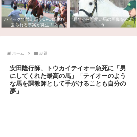
パドックで競走馬がUFOに連れ
暇だから可愛い馬の画像をみよ
去られる事案が発生！？
う
ホーム
話題
安田隆行師、トウカイテイオー急死に「男
にしてくれた最高の馬」「テイオーのよう
な馬を調教師として手がけることも自分の
夢」