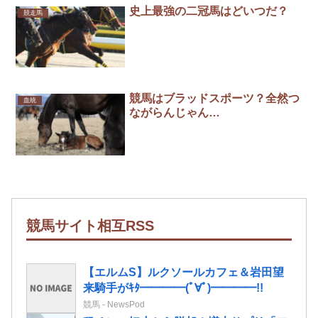
史上最強の二冠馬はどいつだ？
競走馬
競馬はブラッドスポーツ？全然つ
血統
ながらんじゃん…
競馬サイト相互RSS
【エルムS】ルクソールカフェ＆岩田望
来騎手がｷﾀ━━━━(ﾟ∀ﾟ)━━━━!!
競馬 - NewsPod