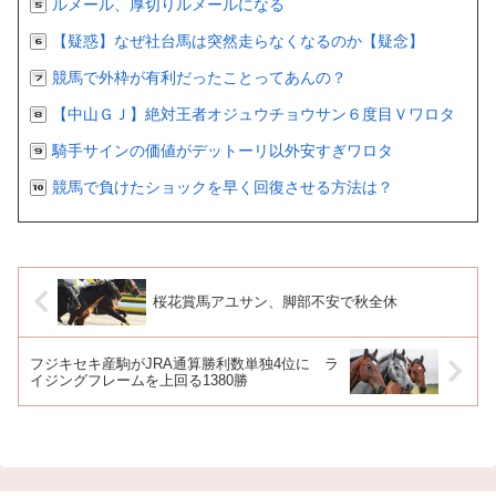
ルメール、厚切りルメールになる
【疑惑】なぜ社台馬は突然走らなくなるのか【疑念】
競馬で外枠が有利だったことってあんの？
【中山ＧＪ】絶対王者オジュウチョウサン６度目Ｖワロタ
騎手サインの価値がデットーリ以外安すぎワロタ
競馬で負けたショックを早く回復させる方法は？
桜花賞馬アユサン、脚部不安で秋全休
フジキセキ産駒がJRA通算勝利数単独4位に ラ
イジングフレームを上回る1380勝