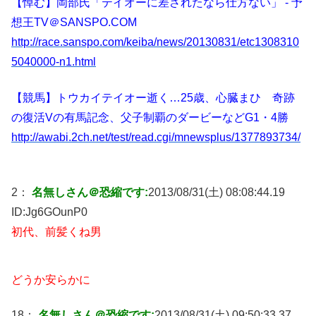
【悼む】岡部氏「テイオーに差されたなら仕方ない」 - 予
想王TV＠SANSPO.COM
http://race.sanspo.com/keiba/news/20130831/etc1308310
5040000-n1.html
【競馬】トウカイテイオー逝く…25歳、心臓まひ 奇跡
の復活Vの有馬記念、父子制覇のダービーなどG1・4勝
http://awabi.2ch.net/test/read.cgi/mnewsplus/1377893734/
2：
名無しさん＠恐縮です:
2013/08/31(土) 08:08:44.19
ID:
Jg6GOunP0
初代、前髪くね男
どうか安らかに
18：
名無しさん＠恐縮です:
2013/08/31(土) 09:50:33.37