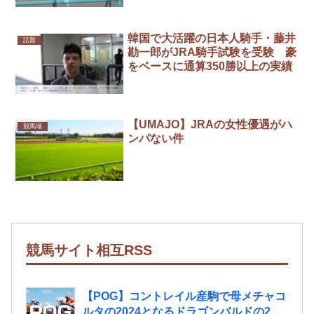
韓国で大活躍の日本人騎手・藤井
話題
勘一郎がJRA騎手試験を受験 豪
をベースに通算350勝以上の実績
【UMAJO】JRAの女性優遇がハ
競馬場
ンパない件
競馬サイト相互RSS
【POG】コントレイル産駒で母メチャコ
ルタの2024となるドラゴンバルドの2歳