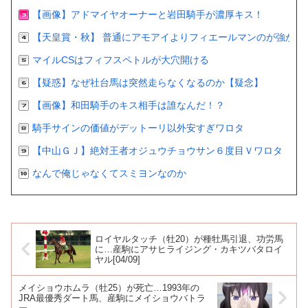
【画像】アドマイヤオーナーと岩田騎手が濃厚キス！
【天皇賞・秋】 普通にアモアイよりフィエールマンのが強かっ
マイルCSはフィフスペトルが大穴開ける
【疑惑】なぜ社台馬は突然走らなくなるのか【疑念】
【画像】和田騎手のキス相手は誰なんだ！？
騎手サインの価値がデットーリ以外安すぎワロタ
【中山ＧＪ】絶対王者オジュウチョウサン６度目Ｖワロタ
なんで俺じゃなくてスミヨンなのか
ロイヤルタッチ（牡20）が種牡馬引退、功労馬
に…産駒にアサヒライジング・カキツバタロイ
ヤル[04/09]
メイショウホムラ（牡25）が死亡…1993年の
JRA最優秀ダート馬、産駒にメイショウバトラ