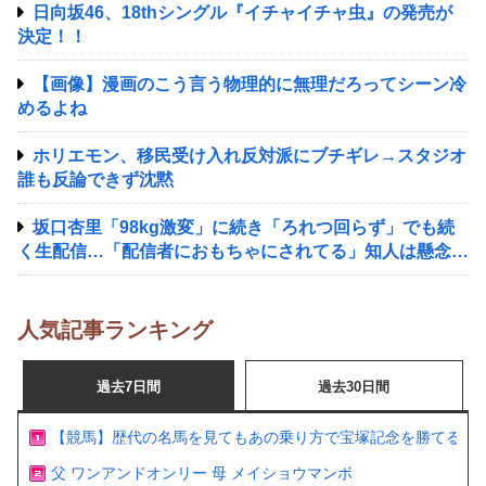
日向坂46、18thシングル『イチャイチャ虫』の発売が
決定！！
【画像】漫画のこう言う物理的に無理だろってシーン冷
めるよね
ホリエモン、移民受け入れ反対派にブチギレ→スタジオ
誰も反論できず沈黙
坂口杏里「98kg激変」に続き「ろれつ回らず」でも続
く生配信…「配信者におもちゃにされてる」知人は懸念表
明
人気記事ランキング
過去7日間
過去30日間
【競馬】歴代の名馬を見てもあの乗り方で宝塚記念を勝てるの
父 ワンアンドオンリー 母 メイショウマンボ