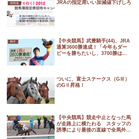
JRAの指定席いい加減値下げしろ
競馬場
【中央競馬】武豊騎手(44)、JRA
騎手
通算3600勝達成！「今年もダー
ビーを勝ちたいし、3700勝は秋
くらいにできるようにがんばりた
い」
ついに、富士ステークス（GⅢ）
話題
のGⅡ昇格！
【中央競馬】競走中止となった馬
話題
が走路上に横たわる スタッフの
誘導により最後の直線で全馬外寄
りへ待避し無事完走＝中山1R