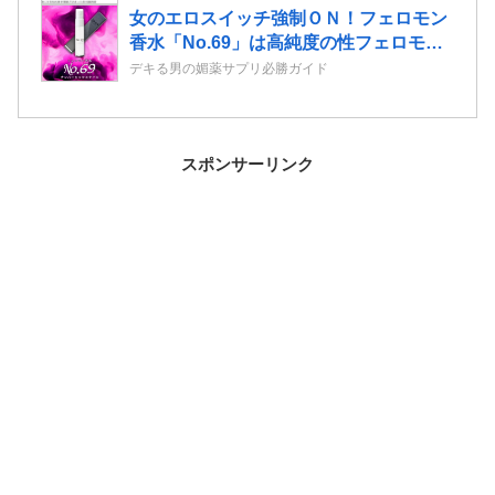
く愛される馬を育てたい」
女のエロスイッチ強制ＯＮ！フェロモン
香水「No.69」は高純度の性フェロモン
を配合！
デキる男の媚薬サプリ必勝ガイド
スポンサーリンク