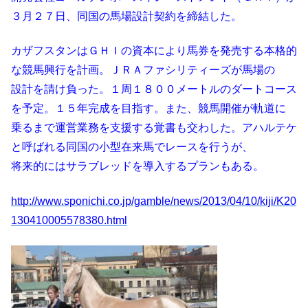
３月２７日、同国の馬場設計契約を締結した。
カザフスタンはＧＨＩの資本により馬券を発売する本格的
な競馬興行を計画。ＪＲＡファシリティーズが馬場の
設計を請け負った。１周１８００メートルのダートコース
を予定。１５年完成を目指す。また、競馬開催が軌道に
乗るまで運営業務を支援する覚書も交わした。アハルテケ
と呼ばれる同国の小型在来馬でレースを行うが、
将来的にはサラブレッドを導入するプランもある。
http://www.sponichi.co.jp/gamble/news/2013/04/10/kiji/K20
130410005578380.html