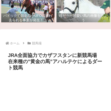
パドックで競走馬がUFOに連れ
暇だから可愛い馬の画像をみよ
去られる事案が発生！？
う
ホーム
競馬場
JRA全面協力でカザフスタンに新競馬場
在来種の”黄金の馬”アハルテケによるダー
ト競馬