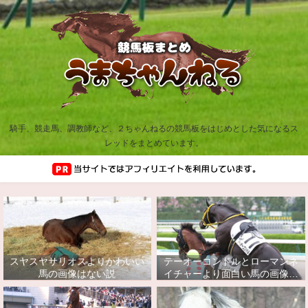
騎手、競走馬、調教師など、２ちゃんねるの競馬板をはじめとした気になるス
レッドをまとめています。
スヤスヤサリオスよりかわいい
テーオーコンドルとローマンネ
馬の画像はない説
イチャーより面白い馬の画像っ
てあるの？