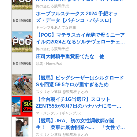
情報
俺の当たる競馬予想
ホープフルステークス 2024 予想オッ
ズ・データ【パチンコ・パチスロ】
ギャンブルあんてな速報
【POG】マテラスカイ産駒で母ミニーア
イルの2024となるソルテヴェローチェの
2歳情報
俺の当たる競馬予想
庄司大輔騎手重賞勝てたな 他
競馬 - NewsPod
【競馬】ビッグシーザーはシルクロード
Sを回避 59.5キロが重すぎるため
スタリオン速報 @競馬板まとめ
【全台朝イチ1G当選!?】スロット
ZENT555が8月7日のハナハナにモーニ
ングを仕込んだらしいｗｗｗｗ
マトメンタル（ギャンブル）
【競馬】JRA、初の女性調教師が誕
生！ 栗東に厩舎開業へ… 「女性でも
できる仕事だと知ってもらいたい」「長
スタリオン速報 @競馬板まとめ