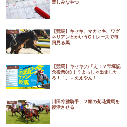
楽しみなやつ
【競馬】キセキ、マカヒキ、ワグ
競走馬
ネリアンとかいうGⅠレースで毎
回見る馬
【競馬】キセキ(7)「え！？宝塚記
レース
念投票8位！？よっしゃ出走した
ろ！！」←ええやん！
川田将雅騎手、２頭の菊花賞馬を
騎手
復活させる