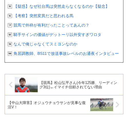
【疑惑】なぜ社台馬は突然走らなくなるのか【疑念】
【考察】突然変異だと思われる馬
競馬で外枠が有利だったことってあんの？
騎手サインの価値がデットーリ以外安すぎワロタ
なんで俺じゃなくてスミヨンなのか
角居調教師、BS11で放送事故レベルのお通夜インタビュー
【競馬】松山弘平さん(今年125勝、リーディン
グ3位)←イマイチ信頼されてない理由
【中山大障害】オジュウチョウサンが見事な復
活V！