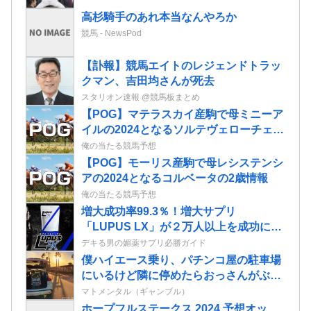
高杉騎手のあれ本当なんやろか
競馬 - NewsPod
【訃報】競馬エイトのレジェンドトラッ
クマン、吉田均さんが死去
スタリオン速報 @競馬板まとめ
【POG】マテラスカイ産駒で母ミニーア
イルの2024となるソルテヴェローチェの
2歳情報
俺の当たる競馬予想
【POG】モーリス産駒で母レシステンシ
アの2024となるコルベータの2歳情報
俺の当たる競馬予想
増大成功率99.3％！増大サプリ
「LUPUS LX」が２万人以上を成功に導
いたエビデンスに迫る！
デキる男の媚薬サプリ必勝ガイド
僕ハイエース乗り、パチンコ屋の駐車場
にいるけど隣に停めたらおっさんがぶち
切れてきた…
マトメンタル（ギャンブル）
ホープフルステークス 2024 予想オッ