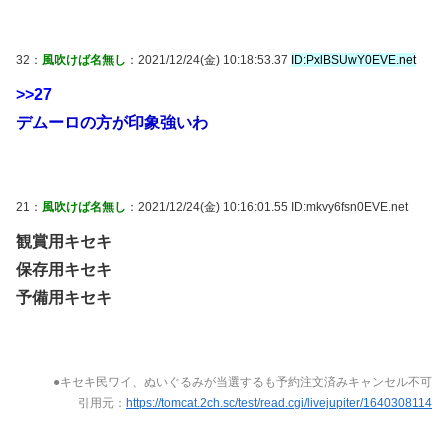
32：
風吹けば名無し
：2021/12/24(金) 10:18:53.37
ID:PxlBSUwY0EVE.net
>>27
デムーロの方が印象強いわ
21：
風吹けば名無し
：2021/12/24(金) 10:16:01.55 ID:mkvy6fsn0EVE.net
観賞用キセキ
保存用キセキ
予備用キセキ
●キセキ民ワイ、ぬいぐるみが当選するも予約注文済みキャンセル不可
引用元：
https://tomcat.2ch.sc/test/read.cgi/livejupiter/1640308114