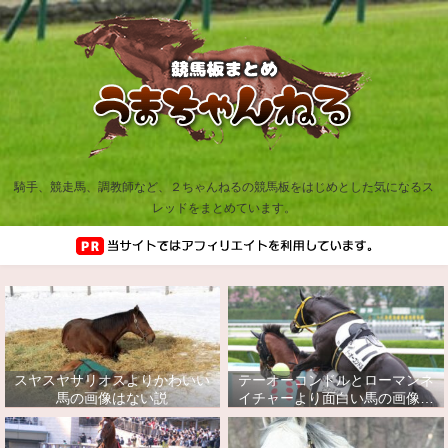
騎手、競走馬、調教師など、２ちゃんねるの競馬板をはじめとした気になるス
レッドをまとめています。
スヤスヤサリオスよりかわいい
テーオーコンドルとローマンネ
馬の画像はない説
イチャーより面白い馬の画像っ
てあるの？