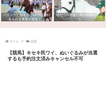
パドックで競走馬がUFOに連れ
暇だから可愛い馬の画像をみよ
去られる事案が発生！？
う
ホーム
話題
【競馬】キセキ民ワイ、ぬいぐるみが当選
するも予約注文済みキャンセル不可