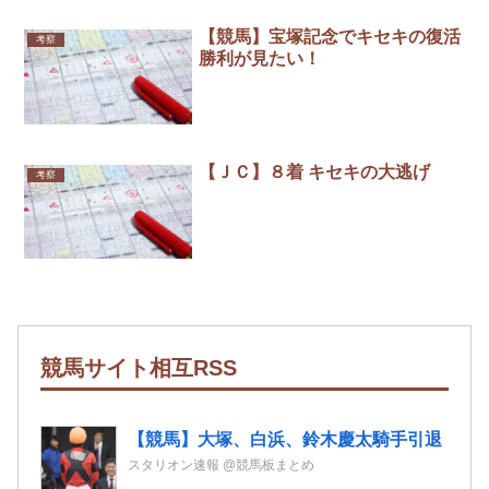
【競馬】宝塚記念でキセキの復活
考察
勝利が見たい！
【ＪＣ】８着 キセキの大逃げ
考察
競馬サイト相互RSS
【競馬】大塚、白浜、鈴木慶太騎手引退
スタリオン速報 @競馬板まとめ