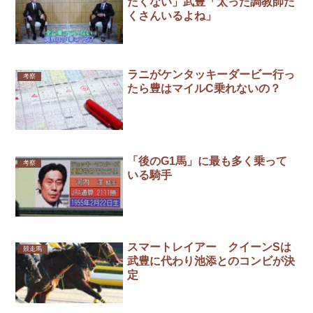
たくない」武豊「太った調教師た
くさんいるよね」
ラニがケンタッキーダービー行っ
考察
たら豊はマイルC乗れないの？
「後のG1馬」に最も多く乗って
考察
いる騎手
スマートレイアー クイーンSは
競走馬
武豊に代わり池添とのコンビが決
定