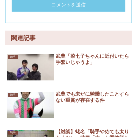
関連記事
武豊「菜七子ちゃんに近付いたら
騎手
手繋いじゃうよ」
武豊でも未だに騎乗したことすら
騎手
ない重賞が存在する件
【対談】蛯名「騎手やめても太り
騎手