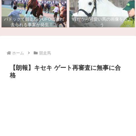
パドックで競走馬がUFOに連れ
暇だから可愛い馬の画像をみよ
去られる事案が発生！？
う
ホーム
競走馬
【朗報】キセキ ゲート再審査に無事に合
格