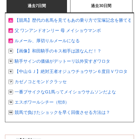
過去7日間
過去30日間
【競馬】歴代の名馬を見てもあの乗り方で宝塚記念を勝てるの
父 ワンアンドオンリー 母 メイショウマンボ
ルメール、厚切りルメールになる
【画像】和田騎手のキス相手は誰なんだ！？
騎手サインの価値がデットーリ以外安すぎワロタ
【中山ＧＪ】絶対王者オジュウチョウサン６度目Ｖワロタ
カゼノコとモンドクラッセ
一番ブサイクなG1馬ってメイショウサムソンだよな
エスポワールシチー（牡8）
競馬で負けたショックを早く回復させる方法は？