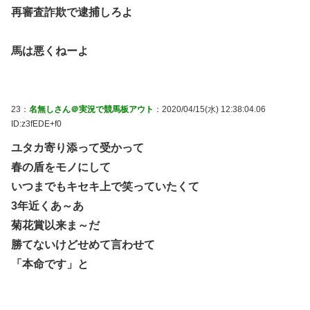
再審査詐欺で逮捕しろよ
馬は悪くねーよ
23：
名無しさん＠実況で競馬板アウト
：2020/04/15(水) 12:38:04.06
ID:z3fEDE+f0
ユタカ寄り添って受かって
春の盾をモノにして
いつまでもキセキ上で笑っていたくて
3年近くあ～あ
菊花賞以来ま～だ
勝てないけどせめて言わせて
「本命です」と