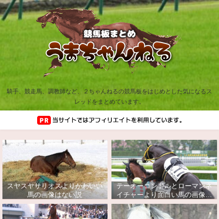
騎手、競走馬、調教師など、２ちゃんねるの競馬板をはじめとした気になるス
レッドをまとめています。
スヤスヤサリオスよりかわいい
テーオーコンドルとローマンネ
馬の画像はない説
イチャーより面白い馬の画像っ
てあるの？