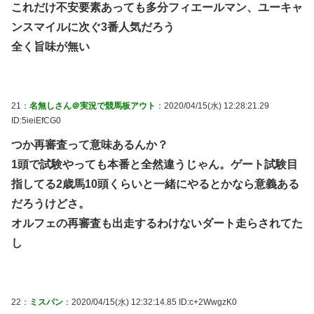
これだけ不安要素あっても多分フィエールマン、ユーキャ
ンスマイルに次ぐ3番人気だろう
全く旨味が無い
21：
名無しさん＠実況で競馬板アウト
：2020/04/15(水) 12:28:21.29
ID:5ieiEfCG0
つか再審査って意味あるんか？
1頭で試験やっても本番と全然違うじゃん。ゲート試験目
指してる2歳馬10頭くらいと一緒にやるとかなら意義ある
だろうけどさ。
オルフェの再審査も出走するわけないダート走らされてた
し
22：
ミスパン
：2020/04/15(水) 12:32:14.85 ID:c+2WwgzK0