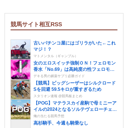
競馬サイト相互RSS
古いパチンコ屋にはゴリラがいた←これ
マジ！？
マトメンタル（ギャンブル）
女のエロスイッチ強制ＯＮ！フェロモン
香水「No.69」は高純度の性フェロモン
を配合！
デキる男の媚薬サプリ必勝ガイド
【競馬】ビッグシーザーはシルクロード
Sを回避 59.5キロが重すぎるため
スタリオン速報 @競馬板まとめ
【POG】マテラスカイ産駒で母ミニーア
イルの2024となるソルテヴェローチェの
2歳情報
俺の当たる競馬予想
高杉騎手、今週も騎乗なし