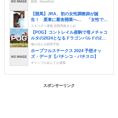
競馬 - NewsPod
【競馬】JRA、初の女性調教師が誕
生！ 栗東に厩舎開業へ… 「女性でも
できる仕事だと知ってもらいたい」「長
スタリオン速報 @競馬板まとめ
く愛される馬を育てたい」
【POG】コントレイル産駒で母メチャコ
ルタの2024となるドラゴンバルドの2歳
情報
俺の当たる競馬予想
ホープフルステークス 2024 予想オッ
ズ・データ【パチンコ・パチスロ】
ギャンブルあんてな速報
スポンサーリンク