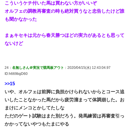
こういうケチ付いた馬は買わない方がいいぞ
オルフェの調教再審査の時も絶対買うなと忠告したけど誰
も聞かなかった
まぁキセキは元から春天勝つほどの実力があるとも思って
ないけど
24：
名無しさん＠実況で競馬板アウト
：2020/04/15(水) 12:43:04.97
ID:h669bgD60
>>15
いや、オルフェは前脚に負担かけられないからとコース追
いしたことなかった馬だから疲労溜まって体調崩した。お
まけにメンコとかしてたしな
ただのゲート試験はまた別だろう。発馬練習は再審査引っ
かかってないやつもたまにやる