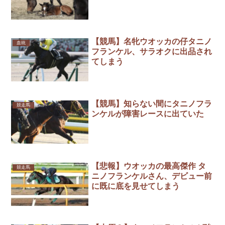
【競馬】名牝ウオッカの仔タニノ
血統
フランケル、サラオクに出品され
てしまう
【競馬】知らない間にタニノフラ
競走馬
ンケルが障害レースに出ていた
【悲報】ウオッカの最高傑作 タ
競走馬
ニノフランケルさん、デビュー前
に既に底を見せてしまう