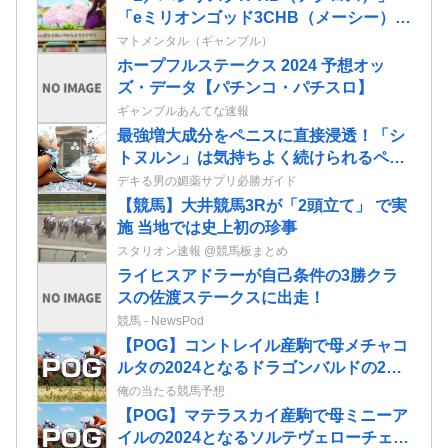
「eミリオンゴッド3CHB（メーシー）」
「L／Vivy／A5（大都）」が検定通過
マトメンタル（ギャンブル）
ホープフルステークス 2024 予想オッ
ズ・データ【パチンコ・パチスロ】
ギャンブルあんてな速報
最強増大成分をペニスに直接浸透！「シ
トヌルン」は気持ちよく続けられるペニ
ス増大ローションだ！
デキる男の媚薬サプリ必勝ガイド
【競馬】大井競馬3Rが「2頭立て」 で実
施 当地では史上初の珍事
スタリオン速報 @競馬板まとめ
ライヒスアドラーが自己条件の3勝クラ
スの佐渡ステークスに出走！
競馬 - NewsPod
【POG】コントレイル産駒で母メチャコ
ルタの2024となるドラゴンバルドの2歳
情報
俺の当たる競馬予想
【POG】マテラスカイ産駒で母ミニーア
イルの2024となるソルテヴェローチェの