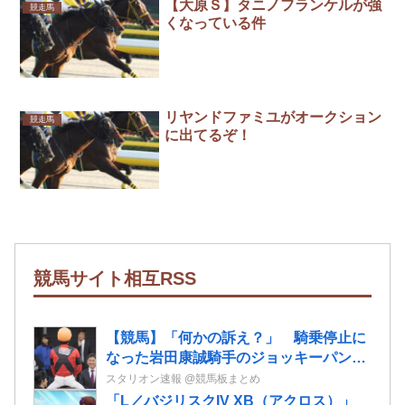
【大原Ｓ】タニノフランケルが強
競走馬
くなっている件
リヤンドファミユがオークション
競走馬
に出てるぞ！
競馬サイト相互RSS
【競馬】「何かの訴え？」 騎乗停止に
なった岩田康誠騎手のジョッキーパンツ
を複数騎手が着用
スタリオン速報 @競馬板まとめ
「L／バジリスクIV XB（アクロス）」