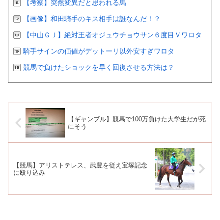
【考察】突然変異だと思われる馬
【画像】和田騎手のキス相手は誰なんだ！？
【中山ＧＪ】絶対王者オジュウチョウサン６度目Ｖワロタ
騎手サインの価値がデットーリ以外安すぎワロタ
競馬で負けたショックを早く回復させる方法は？
【ギャンブル】競馬で100万負けた大学生だが死
にそう
【競馬】アリストテレス、武豊を従え宝塚記念
に殴り込み