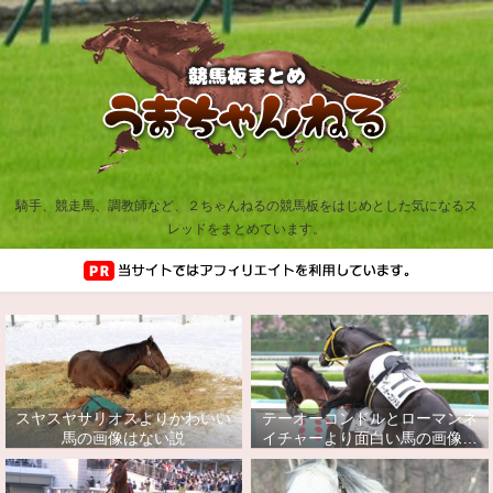
騎手、競走馬、調教師など、２ちゃんねるの競馬板をはじめとした気になるス
レッドをまとめています。
スヤスヤサリオスよりかわいい
テーオーコンドルとローマンネ
馬の画像はない説
イチャーより面白い馬の画像っ
てあるの？