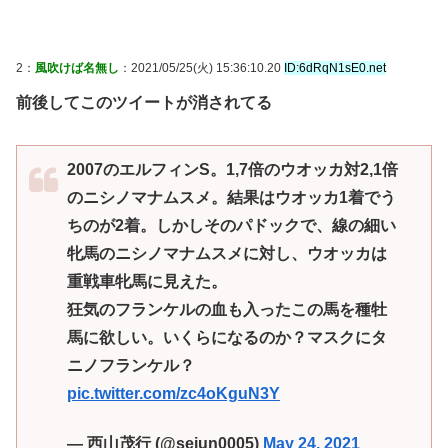
2：
風吹けば名無し
：2021/05/25(火) 15:36:10.20
ID:6dRqN1sE0.net
前後してこのツイートが消されてる
2007のエルフィンS。1,7倍のウオッカ対2,1倍
のニシノマナムスメ。結果はウオッカ1着でう
ちのが2着。しかしそのパドックで、線の細い
牝馬のニシノマナムスメに対し、ウオッカは
重戦車牝馬に見えた。
狂気のフランケルの血も入ったこの馬を種牡
馬に欲しい。いくらになるのか？マスクにタ
ニノフランケル？
pic.twitter.com/zc4oKguN3Y
— 西山茂行 (@seiun0005)
May 24, 2021