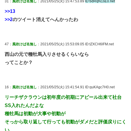
31：
風吹けば名無し
：2021/05/25(火) 15:47:53.89
ID:6dRqN1sE0.net
>>13
>>2
のツイート消えてへんかったわ
47：
風吹けば名無し
：2021/05/25(火) 15:53:09.05 ID:tZXCH6lFM.net
西山の元で種牡馬入りさせるくらいなら
ってことか？
16：
風吹けば名無し
：2021/05/25(火) 15:41:54.91 ID:quKAgc7H0.net
リーチザクラウンは初年度の初期にアピール出来て社台
SS入れたんだよな
種牡馬は初動が大事や初動が
そっから取り返して行っても初動がダメだと評価戻りにく
い