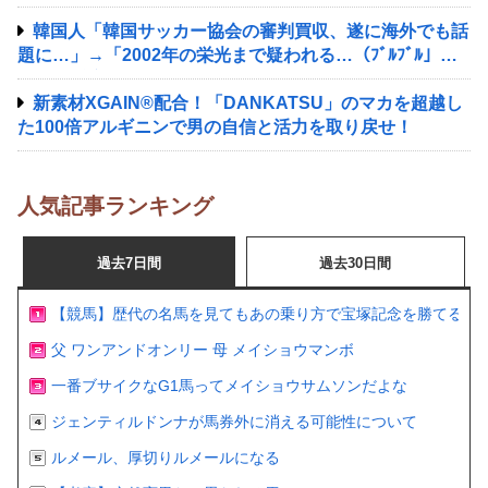
韓国人「韓国サッカー協会の審判買収、遂に海外でも話
題に…」→「2002年の栄光まで疑われる…（ﾌﾞﾙﾌﾞﾙ」＝
韓国の反応
新素材XGAIN®配合！「DANKATSU」のマカを超越し
た100倍アルギニンで男の自信と活力を取り戻せ！
人気記事ランキング
過去7日間
過去30日間
【競馬】歴代の名馬を見てもあの乗り方で宝塚記念を勝てるの
父 ワンアンドオンリー 母 メイショウマンボ
一番ブサイクなG1馬ってメイショウサムソンだよな
ジェンティルドンナが馬券外に消える可能性について
ルメール、厚切りルメールになる