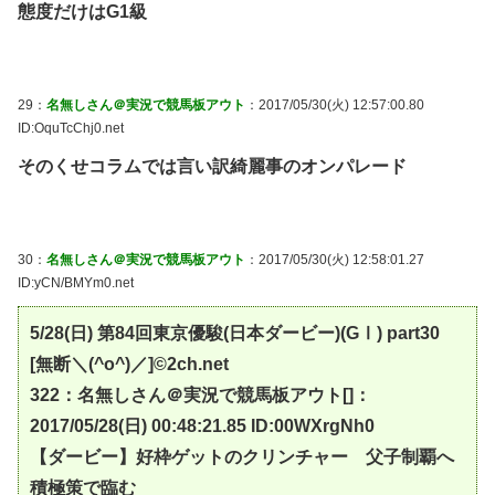
態度だけはG1級
29：
名無しさん＠実況で競馬板アウト
：2017/05/30(火) 12:57:00.80
ID:OquTcChj0.net
そのくせコラムでは言い訳綺麗事のオンパレード
30：
名無しさん＠実況で競馬板アウト
：2017/05/30(火) 12:58:01.27
ID:yCN/BMYm0.net
5/28(日) 第84回東京優駿(日本ダービー)(GⅠ) part30
[無断＼(^o^)／]©2ch.net
322：名無しさん＠実況で競馬板アウト[]：
2017/05/28(日) 00:48:21.85 ID:00WXrgNh0
【ダービー】好枠ゲットのクリンチャー 父子制覇へ
積極策で臨む