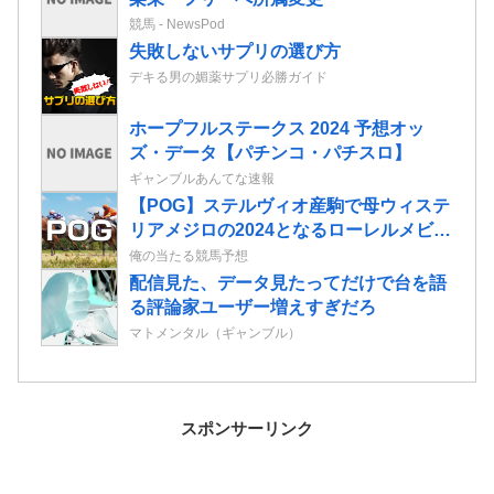
競馬 - NewsPod
失敗しないサプリの選び方
デキる男の媚薬サプリ必勝ガイド
ホープフルステークス 2024 予想オッ
ズ・データ【パチンコ・パチスロ】
ギャンブルあんてな速報
【POG】ステルヴィオ産駒で母ウィステ
リアメジロの2024となるローレルメビウ
スの2歳情報
俺の当たる競馬予想
配信見た、データ見たってだけで台を語
る評論家ユーザー増えすぎだろ
マトメンタル（ギャンブル）
スポンサーリンク