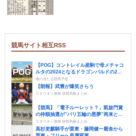
競馬サイト相互RSS
【POG】コントレイル産駒で母メチャコ
ルタの2024となるドラゴンバルドの2歳
情報
俺の当たる競馬予想
【朗報】武豊が爆笑さらう
スタリオン速報 @競馬板まとめ
【競馬】「電子ルーレット？」凱旋門賞
の枠順抽選が”パリ五輪の悪夢”再来と波
紋 クロワとビザンチンが外枠
スタリオン速報 @競馬板まとめ
高杉吏麒騎手が栗東・藤岡健一厩舎から
栗東・フリーへ所属変更