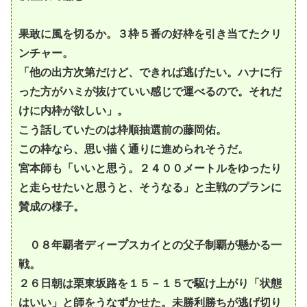
果敢に風を切るか。３枠５番の好枠を引き当てたクリ
ンチャー。
「他の出方次第だけど、できれば逃げたい。ハナに行
った方がハミが抜けていい感じで運べるので。それだ
けに内枠が欲しい」。
こう話していたのは枠順抽選前の藤岡佑。
この枠なら、思い描く通りに進められそうだ。
宮本師も「いいと思う。２４００メートルをゆったり
と走らせたいと思うと、そうなる」と主戦のプランに
賛成の様子。
０８年覇者ディープスカイとの父子制覇が懸かる一
戦。
２６日朝は栗東坂路を１５－１５で駆け上がり「状態
はいい」と師をうなずかせた。未勝利勝ちが逃げ切り