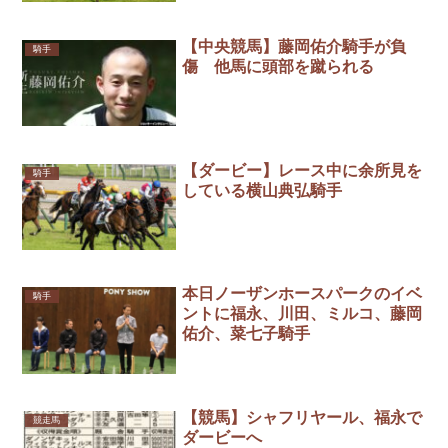
【中央競馬】藤岡佑介騎手が負
騎手
傷 他馬に頭部を蹴られる
【ダービー】レース中に余所見を
騎手
している横山典弘騎手
本日ノーザンホースパークのイベ
騎手
ントに福永、川田、ミルコ、藤岡
佑介、菜七子騎手
【競馬】シャフリヤール、福永で
競走馬
ダービーへ