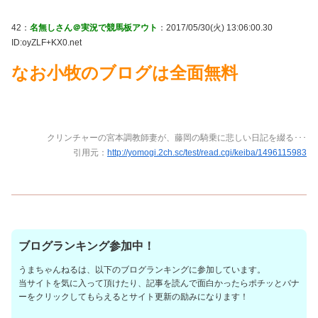
42：
名無しさん＠実況で競馬板アウト
：2017/05/30(火) 13:06:00.30
ID:oyZLF+KX0.net
なお小牧のブログは全面無料
クリンチャーの宮本調教師妻が、藤岡の騎乗に悲しい日記を綴る･･･
引用元：
http://yomogi.2ch.sc/test/read.cgi/keiba/1496115983
ブログランキング参加中！
うまちゃんねるは、以下のブログランキングに参加しています。
当サイトを気に入って頂けたり、記事を読んで面白かったらポチッとバナ
ーをクリックしてもらえるとサイト更新の励みになります！