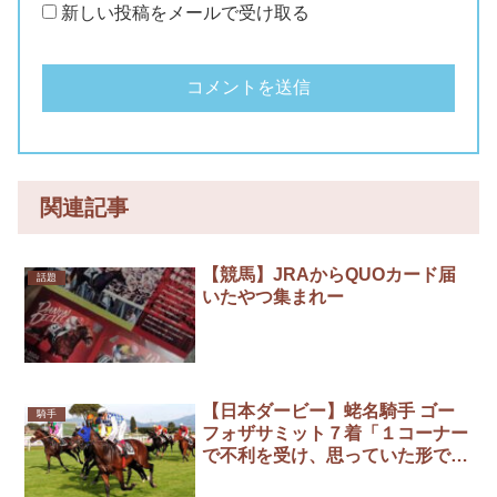
新しい投稿をメールで受け取る
関連記事
【競馬】JRAからQUOカード届
話題
いたやつ集まれー
【日本ダービー】蛯名騎手 ゴー
騎手
フォザサミット７着「１コーナー
で不利を受け、思っていた形では
なかった」