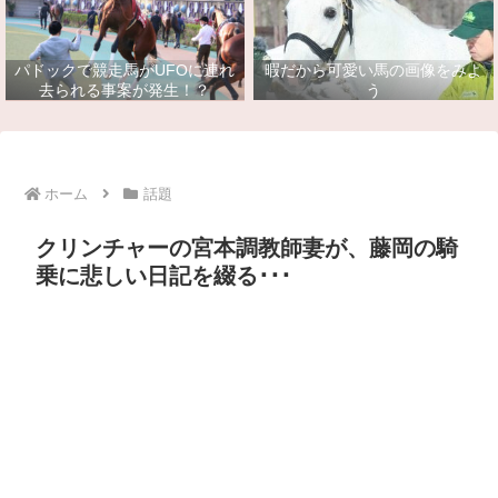
パドックで競走馬がUFOに連れ
暇だから可愛い馬の画像をみよ
去られる事案が発生！？
う
ホーム
話題
クリンチャーの宮本調教師妻が、藤岡の騎
乗に悲しい日記を綴る･･･