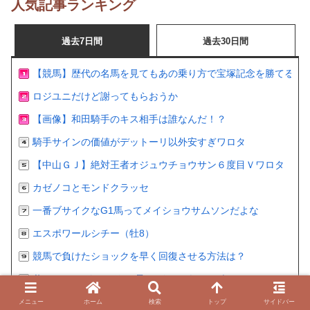
人気記事ランキング
過去7日間
過去30日間
【競馬】歴代の名馬を見てもあの乗り方で宝塚記念を勝てるの
ロジユニだけど謝ってもらおうか
【画像】和田騎手のキス相手は誰なんだ！？
騎手サインの価値がデットーリ以外安すぎワロタ
【中山ＧＪ】絶対王者オジュウチョウサン６度目Ｖワロタ
カゼノコとモンドクラッセ
一番ブサイクなG1馬ってメイショウサムソンだよな
エスポワールシチー（牡8）
競馬で負けたショックを早く回復させる方法は？
父 ワンアンドオンリー 母 メイショウマンボ
メニュー
ホーム
検索
トップ
サイドバー