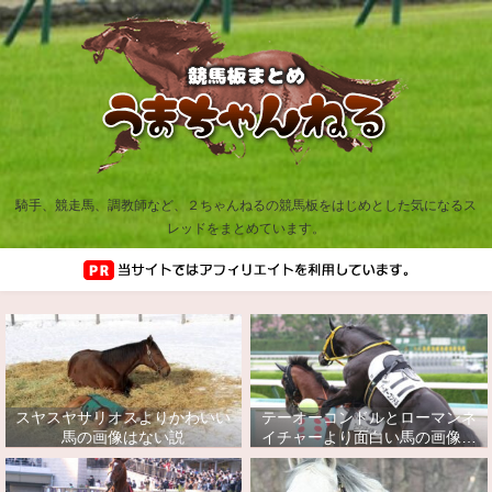
騎手、競走馬、調教師など、２ちゃんねるの競馬板をはじめとした気になるス
レッドをまとめています。
スヤスヤサリオスよりかわいい
テーオーコンドルとローマンネ
馬の画像はない説
イチャーより面白い馬の画像っ
てあるの？