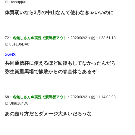
ID:H/sn0pj60
体質弱いなら3月の中山なんて使わなきゃいいのに
72：
名無しさん＠実況で競馬板アウト
：2020/02/21(金) 11:38:51.18
ID:uLe10oDA0
>>63
共同通信杯に使えるほど回復もしてなかったんだろ
弥生賞重馬場で惨敗からの春全休もあるぞ
68：
名無しさん＠実況で競馬板アウト
：2020/02/21(金) 11:14:03.98
ID:Uhiu1unD0
あの走り方だとダメージ大きいだろうな