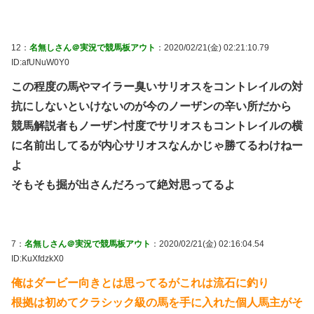
12：
名無しさん＠実況で競馬板アウト
：2020/02/21(金) 02:21:10.79
ID:afUNuW0Y0
この程度の馬やマイラー臭いサリオスをコントレイルの対
抗にしないといけないのが今のノーザンの辛い所だから
競馬解説者もノーザン忖度でサリオスもコントレイルの横
に名前出してるが内心サリオスなんかじゃ勝てるわけねー
よ
そもそも掘が出さんだろって絶対思ってるよ
7：
名無しさん＠実況で競馬板アウト
：2020/02/21(金) 02:16:04.54
ID:KuXfdzkX0
俺はダービー向きとは思ってるがこれは流石に釣り
根拠は初めてクラシック級の馬を手に入れた個人馬主がそ