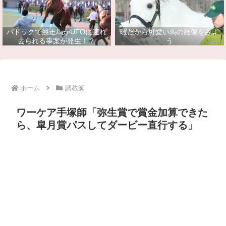
パドックで競走馬がUFOに連れ
暇だから可愛い馬の画像をみよ
去られる事案が発生！？
う
ホーム
調教師
ワーケア手塚師「弥生賞で賞金加算できた
ら、皐月賞パスしてダービー直行する」