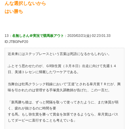
んな選択しないから
はい勝ち
13：
名無しさん＠実況で競馬板アウト
：2020/02/21(金) 02:23:01.33
ID:JTBGPeP20
近未来にはステップレースという言葉は死語になるかもしれない。
ふとそう思わせたのが、ＧII弥生賞（３月８日）出走に向けて先週１４
日、美浦トレセンに帰厩したワーケアである。
当舞台は牡馬クラシック戦線において“王道”とされる皐月賞ＴＲだが、興
味を引かれたのは管理する手塚貴久調教師が告げた、この一言だ。
「新馬勝ち後は、ずっと間隔を取って使ってきたように、まだ体質が弱
く、疲れが抜けるのに時間を要
する馬。もし弥生賞を勝って賞金を加算できるようなら、皐月賞はパス
してダービーに直行することも考えている」