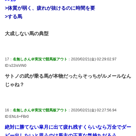
>体質が弱く、疲れが抜けるのに時間を要
>する馬
大成しない馬の典型
17：
名無しさん＠実況で競馬板アウト
：2020/02/21(金) 02:29:02.97
ID:v22isViN0
サトノの武が乗る馬が本物だったらそっちがルメールなん
じゃね？
16：
名無しさん＠実況で競馬板アウト
：2020/02/21(金) 02:27:56.94
ID:ENL6+FBr0
絶対に勝てない皐月に出て疲れ残すくらいなら万全でダー
ビー出したいと思うのは馬主の正直な気持ちだろう