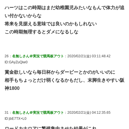
ハーツはこの時期はまだ幼稚園児みたいなもんで体力が追
い付かないからな
将来を見据える意味では良いのかもしれない
この時期無理するとダメになるしな
26：
名無しさん＠実況で競馬板アウト
：2020/02/21(金) 03:11:48.42
ID:GAyZuQiw0
賞金欲しいなら毎日杯からダービーとかのがいいのに
相手もちょっとだけ弱くなるかもだし、末脚生きやすい阪
神1800
31：
名無しさん＠実況で競馬板アウト
：2020/02/21(金) 04:12:35.65
ID:jbE7TX+L0
ロードカナロアに繁殖集中させた結果がこれ