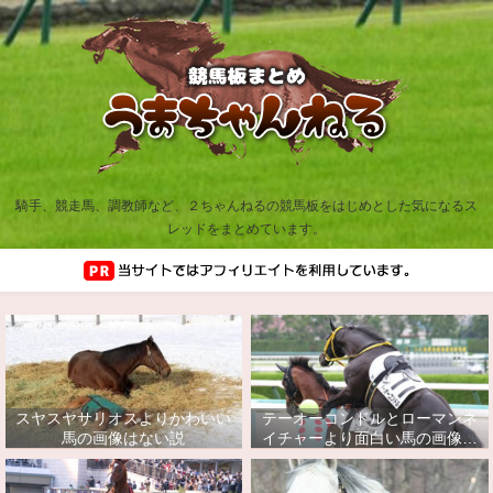
騎手、競走馬、調教師など、２ちゃんねるの競馬板をはじめとした気になるス
レッドをまとめています。
スヤスヤサリオスよりかわいい
テーオーコンドルとローマンネ
馬の画像はない説
イチャーより面白い馬の画像っ
てあるの？