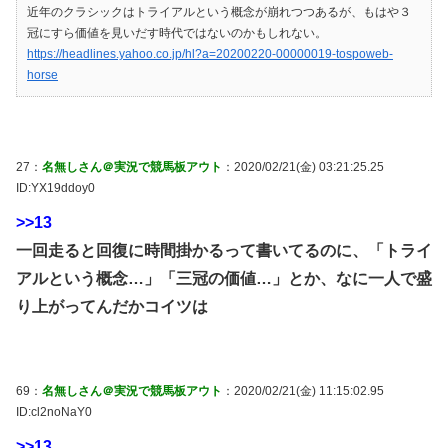
近年のクラシックはトライアルという概念が崩れつつあるが、もはや３
冠にすら価値を見いだす時代ではないのかもしれない。
https://headlines.yahoo.co.jp/hl?a=20200220-00000019-tospoweb-
horse
27：
名無しさん＠実況で競馬板アウト
：2020/02/21(金) 03:21:25.25
ID:YX19ddoy0
>>13
一回走ると回復に時間掛かるって書いてるのに、「トライ
アルという概念…」「三冠の価値…」とか、なに一人で盛
り上がってんだかコイツは
69：
名無しさん＠実況で競馬板アウト
：2020/02/21(金) 11:15:02.95
ID:cl2noNaY0
>>13