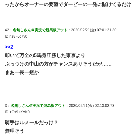
ったからオーナーの要望でダービーの一発に賭けてるだけ
42：
名無しさん＠実況で競馬板アウト
：2020/02/21(金) 07:01:31.30
ID:nz8FJc7v0
>>2
叩いて万全の5馬身圧勝した東京より
ぶっつけの中山の方がチャンスありそうだが……
まあ一長一短か
3：
名無しさん＠実況で競馬板アウト
：2020/02/21(金) 02:13:02.73
ID:+Gx9+KAK0
騎手はルメールだっけ？
無理そう