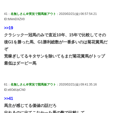
41：
名無しさん＠実況で競馬板アウト
：2020/02/21(金) 06:57:54.21
ID:fsNmDXZV0
>>19
クラシック一冠馬のみで直近10年、15年で比較してその
後G1を勝った馬、G1勝利総数が一番多いのは菊花賞馬だ
ぞ
荒稼ぎしてるキタサンを除いてもまだ菊花賞馬がトップ
最低はダービー馬
61：
名無しさん＠実況で競馬板アウト
：2020/02/21(金) 09:41:35.16
ID:x6OdUpCN0
>>41
馬主が感じてる価値の話だろ
出れるのに出てこなかった馬の数で比較して