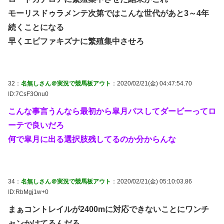
モーリスドゥラメンテ次第ではこんな世代があと3～4年
続くことになる
早くエピファキズナに繁殖集中させろ
32：
名無しさん＠実況で競馬板アウト
：2020/02/21(金) 04:47:54.70
ID:7CsF3Onu0
こんな事言うんなら最初から皐月パスしてダービーってロ
ーテで良いだろ
何で皐月に出る選択肢残してるのか分からんな
34：
名無しさん＠実況で競馬板アウト
：2020/02/21(金) 05:10:03.86
ID:RbMgj1w+0
まぁコントレイルが2400mに対応できないことにワンチ
ャンかけてるんだろ