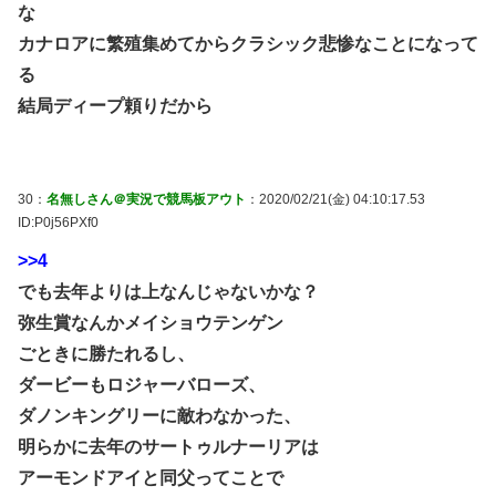
な
カナロアに繁殖集めてからクラシック悲惨なことになって
る
結局ディープ頼りだから
30：
名無しさん＠実況で競馬板アウト
：2020/02/21(金) 04:10:17.53
ID:P0j56PXf0
>>4
でも去年よりは上なんじゃないかな？
弥生賞なんかメイショウテンゲン
ごときに勝たれるし、
ダービーもロジャーバローズ、
ダノンキングリーに敵わなかった、
明らかに去年のサートゥルナーリアは
アーモンドアイと同父ってことで