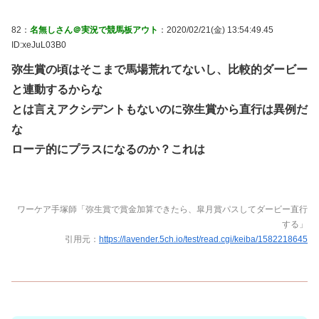
82：
名無しさん＠実況で競馬板アウト
：2020/02/21(金) 13:54:49.45
ID:xeJuL03B0
弥生賞の頃はそこまで馬場荒れてないし、比較的ダービー
と連動するからな
とは言えアクシデントもないのに弥生賞から直行は異例だ
な
ローテ的にプラスになるのか？これは
ワーケア手塚師「弥生賞で賞金加算できたら、皐月賞パスしてダービー直行
する」
引用元：
https://lavender.5ch.io/test/read.cgi/keiba/1582218645