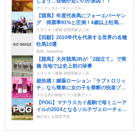
しまう…役物が近いのが原因！？
マトメンタル（ギャンブル）
【競馬】年度代表馬にフォーエバーヤン
グ 得票率91%と圧倒！4歳以上牡馬、
ダートと合わせて三冠
スタリオン速報 @競馬板まとめ
【回顧】2010年代を代表する世界の名種
牡馬10選
競馬 - NewsPod
【競馬】大井競馬3Rが「2頭立て」 で実
施 当地では史上初の珍事
スタリオン速報 @競馬板まとめ
超快感！媚薬ローション「ラブトロリッ
チ」なら簡単に女の子を禁断の快楽ゾー
ンへ導ける！
デキる男の媚薬サプリ必勝ガイド
【POG】マテラスカイ産駒で母ミニーア
イルの2024となるソルテヴェローチェの
2歳情報
俺の当たる競馬予想