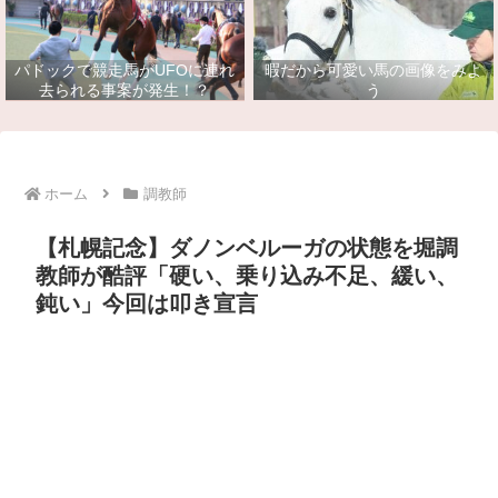
パドックで競走馬がUFOに連れ
暇だから可愛い馬の画像をみよ
去られる事案が発生！？
う
ホーム
調教師
【札幌記念】ダノンベルーガの状態を堀調
教師が酷評「硬い、乗り込み不足、緩い、
鈍い」今回は叩き宣言