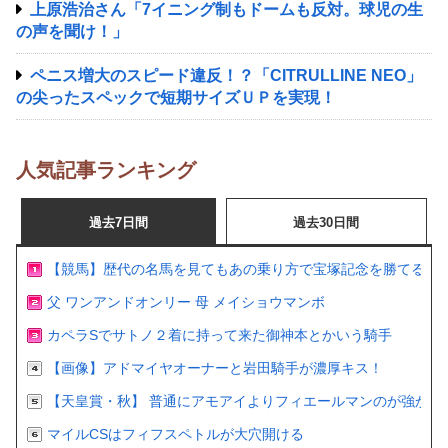
上原浩治さん「7イニング制もドームも反対。球児の生
の声を聞け！」
ペニス増大のスピード違反！？「CITRULLINE NEO」
の尖ったスペックで短期サイズＵＰを実現！
人気記事ランキング
過去7日間
過去30日間
【競馬】歴代の名馬を見てもあの乗り方で宝塚記念を勝てるの
父 ワンアンドオンリー 母 メイショウマンボ
カペラSでサトノ２着に持って来た御神本とかいう騎手
【画像】アドマイヤオーナーと岩田騎手が濃厚キス！
【天皇賞・秋】 普通にアモアイよりフィエールマンのが強かっ
マイルCSはフィフスペトルが大穴開ける