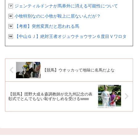
ジェンティルドンナが馬券外に消える可能性について
小牧特別なのに小牧が鞍上に居ないんだが？
【考察】突然変異だと思われる馬
【中山ＧＪ】絶対王者オジュウチョウサン６度目Ｖワロタ
【競馬】ウオッカって地味に名馬だよな
【競馬】団野大成＆森調教師が北九州記念の表
彰式でとんでもない恥ずかしめを受けるwww