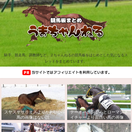
騎手、競走馬、調教師など、２ちゃんねるの競馬板をはじめとした気になるス
レッドをまとめています。
スヤスヤサリオスよりかわいい
テーオーコンドルとローマンネ
馬の画像はない説
イチャーより面白い馬の画像っ
てあるの？