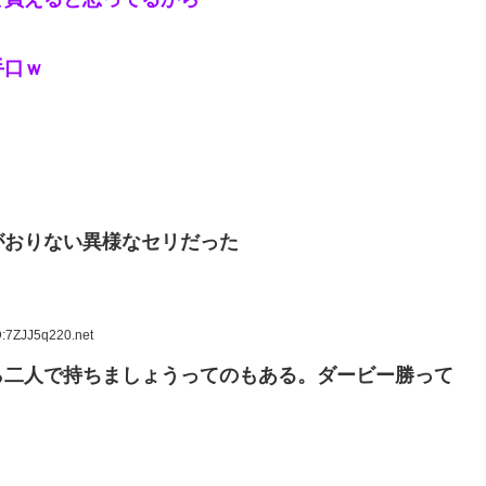
手口ｗ
がおりない異様なセリだった
D:7ZJJ5q220.net
ら二人で持ちましょうってのもある。ダービー勝って