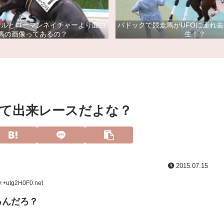
ドルとローマンネイチャーより面白
パドックで競走馬がUFOに連れ
馬の画像ってあるの？
生！？
て出来レースだよな？
2015.07.15
D:+utg2H0F0.net
るんだろ？