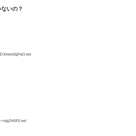
いないの？
 ID:Kmeo0gPaO.net
D:+utg2H0F0.net