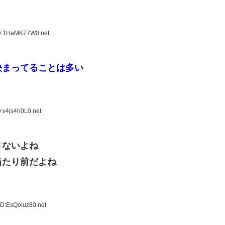
ID:1HaMK77W0.net
決まってることは多い
:v4js4h0L0.net
さないよね
当たり前だよね
ID:EsQoluz80.net