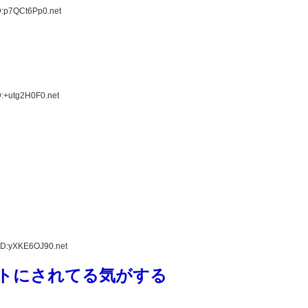
D:p7QCt6Pp0.net
D:+utg2H0F0.net
ID:yXKE6OJ90.net
トにされてる気がする