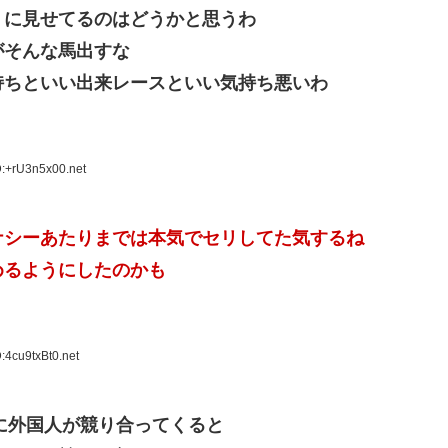
うに見せてるのはどうかと思うわ
がそんな馬出すな
持ちといい出来レースといい気持ち悪いわ
D:+rU3n5x00.net
ナシーあたりまでは本気でセリしてた気するね
めるようにしたのかも
:4cu9txBt0.net
に外国人が競り合ってくると