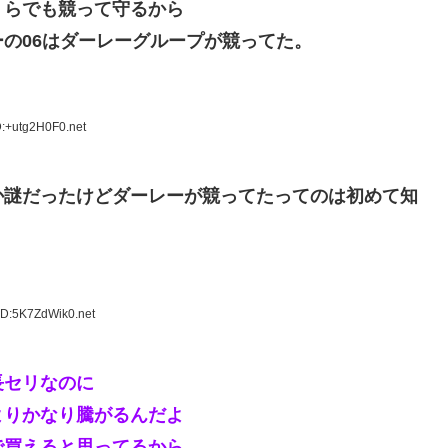
くらでも競って守るから
の06はダーレーグループが競ってた。
D:+utg2H0F0.net
か謎だったけどダーレーが競ってたってのは初めて知
ID:5K7ZdWik0.net
長セリなのに
よりかなり騰がるんだよ
で買えると思ってるから