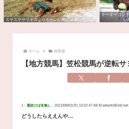
テーオーコン
スヤスヤサリオスよりかわいい馬の画像はない説
い
ホーム
競馬場
【地方競馬】笠松競馬が逆転サ
1：
風吹けば名無し
：2021/08/02(月) 10:02:47.68 ID:wbwrkSEm0.net
どうしたらええんや…