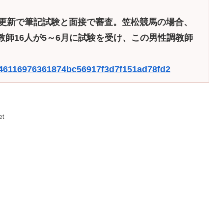
年更新で筆記試験と面接で審査。笠松競馬の場合、
教師16人が5～6月に試験を受け、この男性調教師
f1246116976361874bc56917f3d7f151ad78fd2
et