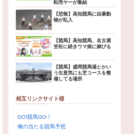
転売ヤーが集結
【悲報】高知競馬に凶暴動
物が乱入
【競馬】高知競馬、名古屋
笠松に続きウマ娘に媚びる
【競馬】盛岡競馬場とかい
う生意気にも芝コースを整
備してる場所
相互リンクサイト様
GO!競馬GO！
俺の当たる競馬予想