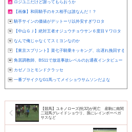
ロジユニだけど謝ってもらおうか
【画像】和田騎手のキス相手は誰なんだ！？
騎手サインの価値がデットーリ以外安すぎワロタ
【中山ＧＪ】絶対王者オジュウチョウサン６度目Ｖワロタ
なんで俺じゃなくてスミヨンなのか
【東京スプリント】菜七子騎乗キッキング、出遅れ挽回するも２
角居調教師、BS11で放送事故レベルのお通夜インタビュー
カゼノコとモンドクラッセ
一番ブサイクなG1馬ってメイショウサムソンだよな
【競馬】ユキノローズ(牝32)が死亡 産駒に南関
二冠馬グレイドショウリ、孫にレインボーペガ
サスなど