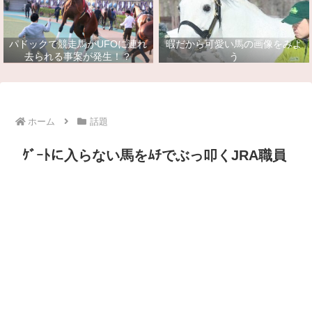
パドックで競走馬がUFOに連れ
暇だから可愛い馬の画像をみよ
去られる事案が発生！？
う
ホーム
話題
ｹﾞｰﾄに入らない馬をﾑﾁでぶっ叩くJRA職員