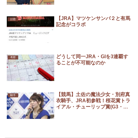
【JRA】マツケンサンバ２と有馬
話題
記念がコラボ
どうして同一JRA・GIを3連覇す
考察
ることが不可能なのか
【競馬】土佐の魔法少女・別府真
騎手
衣騎手、JRA初参戦！桜花賞トラ
イアル・チューリップ賞(G3・阪
神・3/8)に高知のクロスオーバー
で挑戦