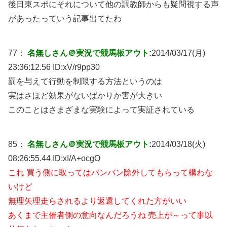
後日東スポにそれについて他の調教師からも疑問視する声
があったっていう記事出てたわ
77：
名無しさん＠実況で競馬板アウト:
2014/03/17(月)
23:36:12.56 ID:
xV/r9pp30
罰を与えて行動を制限する方法というのは
実はさほど効果がないばかりか害が大きい
このことはさまざまな実験によって実証されている
85：
名無しさん＠実況で競馬板アウト:
2014/03/18(火)
08:26:55.44 ID:
xI/A+ocgO
これ 買う側に取ってはバンバン除外してもらって構わな
いけど
無理矢理走らされるより返還してくれた方がいい
あくまで主催者側の意向なんだろうね 売上が～って事以