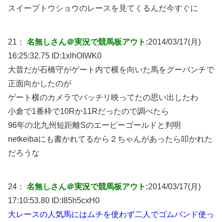
スイープトウショウのレースを見てくるんだ今すぐに
21：
名無しさん＠実況で競馬板アウト:
2014/03/17(月)
16:25:32.75 ID:
1xlhOIWK0
大昔だが石橋守がゲート内で横を向いた馬をグーパンチで
正面向かしたのが
ゲート横のカメラでバッチリ映ってたの思い出したわ
小倉で1番枠で10Rか11Rだったので調べたら
96年の北九州短距離Sのエーピーゴールドと判明
netkeibaにも書かれてるから２ちゃんがあったら叩かれた
だろうな
24：
名無しさん＠実況で競馬板アウト:
2014/03/17(月)
17:10:53.80 ID:
I85h5cxH0
大レースの人気馬にはムチを使わず二人でゴムバンド使っ