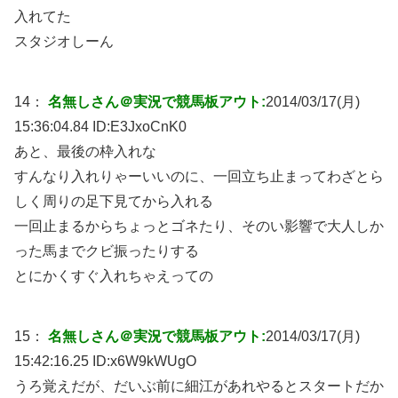
入れてた
スタジオしーん
14：
名無しさん＠実況で競馬板アウト:
2014/03/17(月)
15:36:04.84 ID:
E3JxoCnK0
あと、最後の枠入れな
すんなり入れりゃーいいのに、一回立ち止まってわざとら
しく周りの足下見てから入れる
一回止まるからちょっとゴネたり、そのい影響で大人しか
った馬までクビ振ったりする
とにかくすぐ入れちゃえっての
15：
名無しさん＠実況で競馬板アウト:
2014/03/17(月)
15:42:16.25 ID:
x6W9kWUgO
うろ覚えだが、だいぶ前に細江があれやるとスタートだか