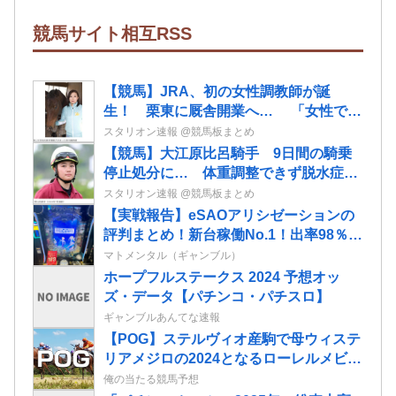
競馬サイト相互RSS
【競馬】JRA、初の女性調教師が誕
生！ 栗東に厩舎開業へ… 「女性でも
できる仕事だと知ってもらいたい」「長
スタリオン速報 @競馬板まとめ
く愛される馬を育てたい」
【競馬】大江原比呂騎手 9日間の騎乗
停止処分に… 体重調整できず脱水症
JRAが発表
スタリオン速報 @競馬板まとめ
【実戦報告】eSAOアリシゼーションの
評判まとめ！新台稼働No.1！出率98％、
平均19回転とフェアに楽しめる数値が出
マトメンタル（ギャンブル）
ている模様！
ホープフルステークス 2024 予想オッ
ズ・データ【パチンコ・パチスロ】
ギャンブルあんてな速報
【POG】ステルヴィオ産駒で母ウィステ
リアメジロの2024となるローレルメビウ
スの2歳情報
俺の当たる競馬予想