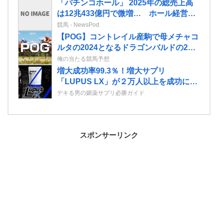
「パチンコホール」 2025年の総売上高
は12兆433億円で微増… ホール経営法
人数は10年間で半減 黒字企業割合は5
競馬 - NewsPod
年ぶりに7割超え
【POG】コントレイル産駒で母メチャコ
ルタの2024となるドラゴンバルドの2歳
情報
俺の当たる競馬予想
増大成功率99.3％！増大サプリ
「LUPUS LX」が２万人以上を成功に導
いたエビデンスに迫る！
デキる男の媚薬サプリ必勝ガイド
スポンサーリンク