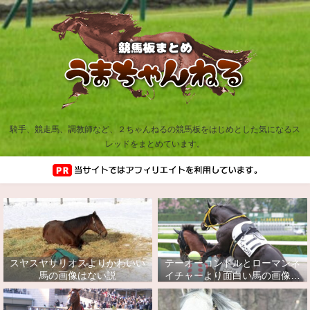
騎手、競走馬、調教師など、２ちゃんねるの競馬板をはじめとした気になるス
レッドをまとめています。
スヤスヤサリオスよりかわいい
テーオーコンドルとローマンネ
馬の画像はない説
イチャーより面白い馬の画像っ
てあるの？