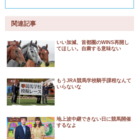
関連記事
いい加減、首都圏のWINS再開し
話題
てほしい。自粛する意味ない
もうJRA競馬学校騎手課程なんて
考察
いらないな
地上波中継できない日に競馬開催
レース
するなよ