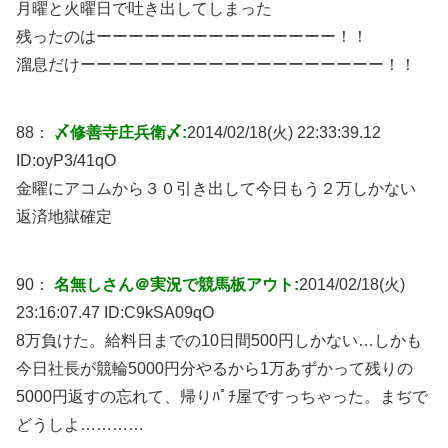
月曜と火曜日で吐き出してしまった
残ったのはーーーーーーーーーーーーーーー！！
溜息だけーーーーーーーーーーーーーーーーーーー！！
88：
〆修善寺庄兵衛〆:
2014/02/18(火) 22:33:39.12
ID:
oyP3/41qO
金曜にアコムから３０引き出して今日もう２万しかない
返済地獄確定
90：
名無しさん＠実況で競馬板アウト:
2014/02/18(火)
23:16:07.47 ID:
C9kSA09qO
8万負けた。給料日までの10日間500円しかない…しかも
今日社長が競輪5000円分やるから1万あずかって残りの
5000円返すの忘れて、帰りﾊﾟﾁ屋ですっちゃった。まぢで
どうしよ…………