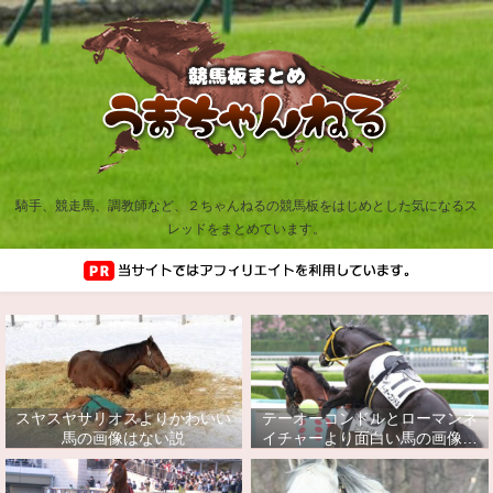
騎手、競走馬、調教師など、２ちゃんねるの競馬板をはじめとした気になるス
レッドをまとめています。
スヤスヤサリオスよりかわいい
テーオーコンドルとローマンネ
馬の画像はない説
イチャーより面白い馬の画像っ
てあるの？