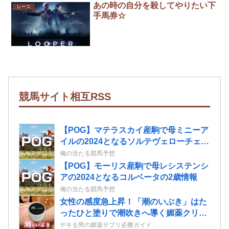
あの時の自分を殺してやりたい下
レース
手馬券☆
競馬サイト相互RSS
【POG】マテラスカイ産駒で母ミニーア
イルの2024となるソルテヴェローチェの
2歳情報
俺の当たる競馬予想
【POG】モーリス産駒で母レシステンシ
アの2024となるコルベータの2歳情報
俺の当たる競馬予想
女性の感度急上昇！「潮のいぶき」はた
ったひと塗りで潮吹きへ導く媚薬クリー
ムだ！
デキる男の媚薬サプリ必勝ガイド