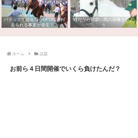
パドックで競走馬がUFOに連れ
暇だから可愛い馬の画像をみよ
去られる事案が発生！？
う
ホーム
話題
お前ら４日間開催でいくら負けたんだ？