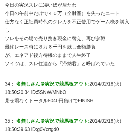
今日の実況スレに凄い奴が居たわ
今日の午前中だけで４０万（全財産）を失ったニート
仕方なく正社員時代のクレカを不正使用でゲーム機を購入
し
ソレをその場で売り捌き現金に替え、再び参戦
最終レース時に８万６千円を残し全額勝負
が、エネアド後方待機のままで人生終了
ソイツは、スレ住達から『滞納君』と呼ばれていた
34：
名無しさん＠実況で競馬板アウト:
2014/02/18(火)
18:50:20.34 ID:
5SNW/MNbO
見せ場なくトータル8040円負けでFINISH
35：
名無しさん＠実況で競馬板アウト:
2014/02/18(火)
18:50:39.63 ID:
g0Vcrtgd0