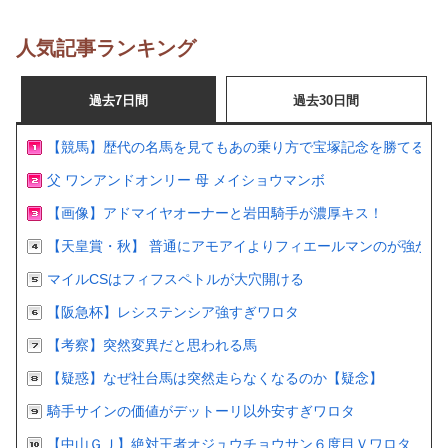
人気記事ランキング
過去7日間
過去30日間
【競馬】歴代の名馬を見てもあの乗り方で宝塚記念を勝てるの
父 ワンアンドオンリー 母 メイショウマンボ
【画像】アドマイヤオーナーと岩田騎手が濃厚キス！
【天皇賞・秋】 普通にアモアイよりフィエールマンのが強かっ
マイルCSはフィフスペトルが大穴開ける
【阪急杯】レシステンシア強すぎワロタ
【考察】突然変異だと思われる馬
【疑惑】なぜ社台馬は突然走らなくなるのか【疑念】
騎手サインの価値がデットーリ以外安すぎワロタ
【中山ＧＪ】絶対王者オジュウチョウサン６度目Ｖワロタ