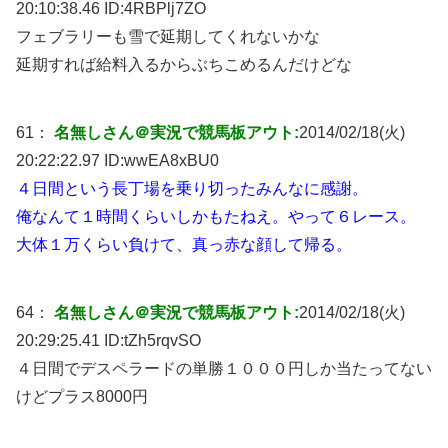
20:10:38.46 ID:
4RBPlj7ZO
フェブラリーも雪で延期してくれないかな
延期すれば給料入るからぶちこめるんだけどな
61：
名無しさん＠実況で競馬板アウト:
2014/02/18(火)
20:22:22.97 ID:
wwEA8xBU0
４日間という長丁場を乗り切ったみんなに感謝。
俺なんて１時間くらいしかもたねえ。やって６レース。
大体１万くらい負けて、真っ赤な顔して帰る。
64：
名無しさん＠実況で競馬板アウト:
2014/02/18(火)
20:29:25.41 ID:
tZh5rqvSO
４日間でデスペラードの単勝１０００円しか当たってない
けどプラス8000円