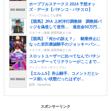
ホープフルステークス 2024 予想オッ
ズ・データ【パチンコ・パチスロ】
ギャンブルあんてな速報
【競馬】JRA 上村洋行調教師 調教師バ
ッジを偽造して使用… 過怠金50万円の
処分 業者に依頼して偽造品を作成
スタリオン速報 @競馬板まとめ
【競馬】「何かの訴え？」 騎乗停止に
なった岩田康誠騎手のジョッキーパンツ
を複数騎手が着用
スタリオン速報 @競馬板まとめ
スロットユーザーに比べてなんでパチン
コユーザーってリテラシーがここまで低
いんだろうか…
マトメンタル（ギャンブル）
【エルムS】舟山騎手、コメントだとレ
ース前いい状態だったはずが…
競馬 - NewsPod
スポンサーリンク