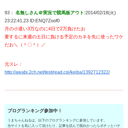
93：
名無しさん＠実況で競馬板アウト:
2014/02/18(火)
23:22:41.23 ID:
ENQ7Zoof0
月の小遣い3万なのに4日で2万負けたお
要するに来週の土日に負ける予定のカネを先に使ったワケ
だお＼（＾〇＾）／
元スレ：
http://awabi.2ch.net/test/read.cgi/keiba/1392712322/
ブログランキング参加中！
うまちゃんねるは、以下のブログランキングに参加しています。
当サイトを気に入って頂けたり、記事を読んで面白かったらポチッとバナ