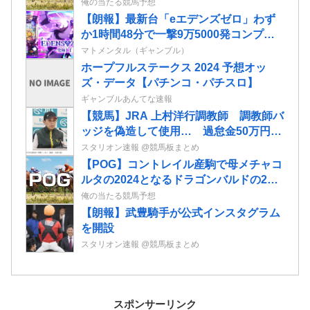
スの2歳情報
俺の当たる競馬予想
【朗報】最新台「eエデンズゼロ」わず
か1時間48分で一撃9万5000発コンプリ
ートを達成してしまうｗ 究極LT期待出
マトメンタル（ギャンブル）
玉2万発超えの現行最強スペックは伊達
ホープフルステークス 2024 予想オッ
じゃないな…
ズ・データ【パチンコ・パチスロ】
ギャンブルあんてな速報
【競馬】JRA 上村洋行調教師 調教師バ
ッジを偽造して使用… 過怠金50万円の
処分 業者に依頼して偽造品を作成
スタリオン速報 @競馬板まとめ
【POG】コントレイル産駒で母メチャコ
ルタの2024となるドラゴンバルドの2歳
情報
俺の当たる競馬予想
【朗報】武豊騎手が公式インスタグラム
を開設
スタリオン速報 @競馬板まとめ
スポンサーリンク