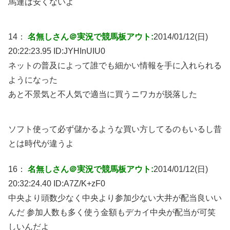
馬連は安くないよ
14：
名無しさん＠実況で競馬板アウト:
2014/01/12(日)
20:22:23.95 ID:
JYHInUIU0
ネットの普及によって誰でも細かい情報を手に入れられる
ようになった
あと不景気と不人気で適当に買うニワカが脱落した
ソフト使って必ず儲かるような買い方してるのもいるし昔
とは時代が違うよ
16：
名無しさん＠実況で競馬板アウト:
2014/01/12(日)
20:32:24.40 ID:
A7Z/K+zF0
中央より頭数少なく中央より参加少ない大井が配当良いい
んだ 参加人数も多く使う金額もデカイ中央が配当が可笑
しいんだよ