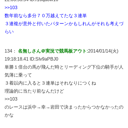
>>103
数年前なら多分７０万越えてたな３連単
３連複が意外と付いたパターンかもしれんがそれも考えづ
らい
134：
名無しさん＠実況で競馬板アウト:
2014/01/14(火)
19:18:18.41 ID:
SIv9aPBJ0
単勝１倍台の馬が飛んだ時とリーディング下位の騎手が人
気薄に乗って
３着以内に入ると３連単はそれなりにつくね
理論的に当たり前なんだけど
>>103
のレースは浜中→幸→岩田で決まったからつかなかったの
かな