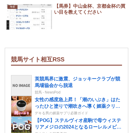
【馬券】中山金杯、京都金杯の買
考察
い目を教えてください
競馬サイト相互RSS
英競馬界に激震、ジョッキークラブが競
馬場協会から脱退
競馬 - NewsPod
女性の感度急上昇！「潮のいぶき」はた
ったひと塗りで潮吹きへ導く媚薬クリー
ムだ！
デキる男の媚薬サプリ必勝ガイド
【POG】ステルヴィオ産駒で母ウィステ
リアメジロの2024となるローレルメビウ