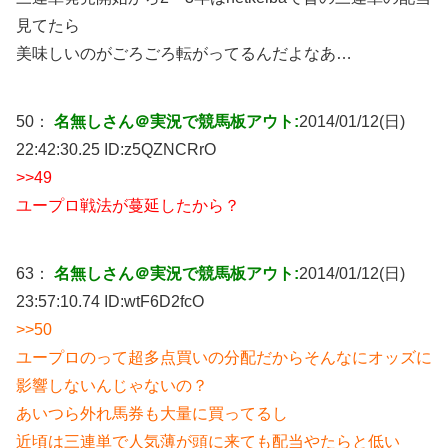
見てたら
美味しいのがごろごろ転がってるんだよなあ…
50：
名無しさん＠実況で競馬板アウト:
2014/01/12(日)
22:42:30.25 ID:
z5QZNCRrO
>>49
ユープロ戦法が蔓延したから？
63：
名無しさん＠実況で競馬板アウト:
2014/01/12(日)
23:57:10.74 ID:
wtF6D2fcO
>>50
ユープロのって超多点買いの分配だからそんなにオッズに
影響しないんじゃないの？
あいつら外れ馬券も大量に買ってるし
近頃は三連単で人気薄が頭に来ても配当やたらと低い