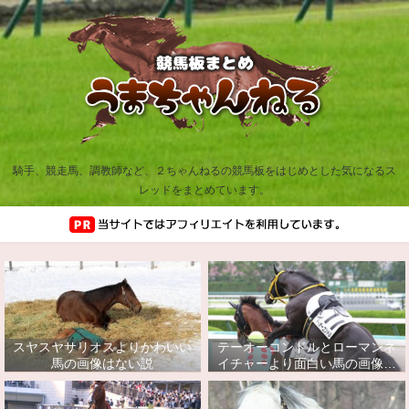
騎手、競走馬、調教師など、２ちゃんねるの競馬板をはじめとした気になるス
レッドをまとめています。
スヤスヤサリオスよりかわいい
テーオーコンドルとローマンネ
馬の画像はない説
イチャーより面白い馬の画像っ
てあるの？