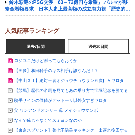
鈴木彩艶のPSG交渉「63～72億円を希望」 パルマが移
籍金増額要求 日本人史上最高額の成立有力視「歴史的な
取引に」
人気記事ランキング
過去7日間
過去30日間
ロジユニだけど謝ってもらおうか
【画像】和田騎手のキス相手は誰なんだ！？
【中山ＧＪ】絶対王者オジュウチョウサン６度目Ｖワロタ
【競馬】歴代の名馬を見てもあの乗り方で宝塚記念を勝てるの
騎手サインの価値がデットーリ以外安すぎワロタ
父 ワンアンドオンリー 母 メイショウマンボ
なんで俺じゃなくてスミヨンなのか
【東京スプリント】菜七子騎乗キッキング、出遅れ挽回するも２