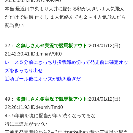
20:55:05.43 ID:
A7Z/K+zF0
本当 最近は中央より大井に賭ける額が大きい１人気飛ん
だだけで結構 付くし １人気絡んでも２～４人気飛んだら
配当良い
32：
名無しさん＠実況で競馬板アウト:
2014/01/12(日)
21:42:30.41 ID:
Lmn/nV9K0
レース５分前にきっちり投票締め切って発走前に確定オッ
ズをきっちり出せ
近頃ゴール後にオッズが動き過ぎだ
49：
名無しさん＠実況で競馬板アウト:
2014/01/12(日)
22:26:11.93 ID:
l+umNTmd0
4～5年前を境に配当が年々渋くなってるな
特に三連系がヤバい
三連単発売開始から2～3年はnetkeibaで昔の三連単の配当