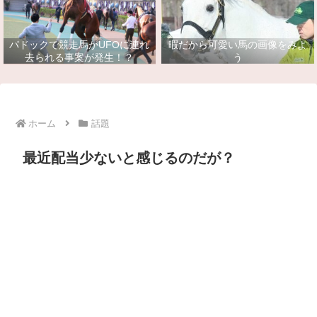
パドックで競走馬がUFOに連れ
暇だから可愛い馬の画像をみよ
去られる事案が発生！？
う
ホーム
話題
最近配当少ないと感じるのだが？