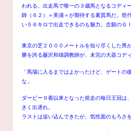
われる。出走馬で唯一の３歳馬となるコディ
師（６２）＝美浦＝が期待する素質馬だ。世
い５６キロで出走できるのも魅力。念願のＧ
東京の芝２０００メートルを知り尽くした男
勝を誇る藤沢和雄調教師が、未完の大器コデ
「馬場に入るまではよかったけど、ゲートの
な」
ダービー９着以来となった前走の毎日王冠は
きく出遅れ。
ラストは追い込んできたが、気性面のもろさ