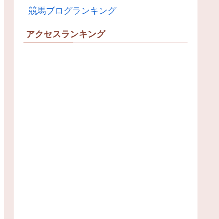
競馬ブログランキング
アクセスランキング