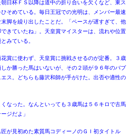
た朝日杯ＦＳ以降は道中の折り合いを欠くなど、東ス
をひそめている。毎日王冠での光明は、メンバー最速
な末脚を繰り出したことだ。「ペースが遅すぎて、他
脚できていたね」。天皇賞マイスターは、流れや位置
能とみている。
菊花賞に使わず、天皇賞に挑戦させるのが定番。３歳
頭しか勝った馬はいないが、その２頭が９６年のバブ
スエス。どちらも藤沢和師が手がけた。出否や適性の
よくなった。なんといっても３歳馬は５６キロで古馬
テージだよ」
名匠が見初めた素質馬コディーノのＧＩ初タイトル