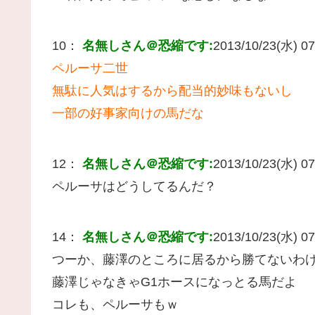
10：
名無しさん＠恐縮です:
2013/10/23(水) 07
ペルーサ二世
無駄に人気はするから配当的妙味もないし
一部の好事家向けの馬だな
12：
名無しさん＠恐縮です:
2013/10/23(水) 07
ペルーサはどうしてるんだ？
14：
名無しさん＠恐縮です:
2013/10/23(水) 07
つーか、藤澤のところに居るから勝てないわ
藤澤じゃなきゃG1ホースになっとる馬だよ
コレも、ペルーサもｗ