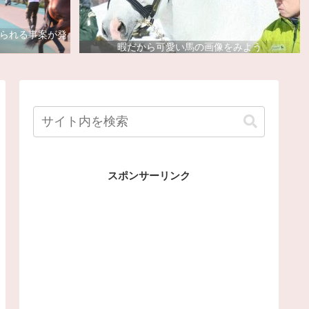
去られる事案が発
暇だから可愛い馬の画像をみよう
スポンサーリンク