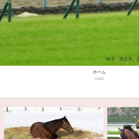
騎手、競走馬、
ホーム
HOME