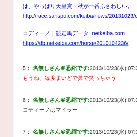
は、やっぱり天皇賞・秋が一番ふさわしい。
http://race.sanspo.com/keiba/news/20131023
コディーノ｜競走馬データ- netkeiba.com
https://db.netkeiba.com/horse/2010104236/
5：
名無しさん＠恐縮です:
2013/10/23(水) 07:0
もうね、毎度まいどで鼻で笑っちゃう
6：
名無しさん＠恐縮です:
2013/10/23(水) 07:0
コディーノはマイラー
7：
名無しさん＠恐縮です:
2013/10/23(水) 07:0