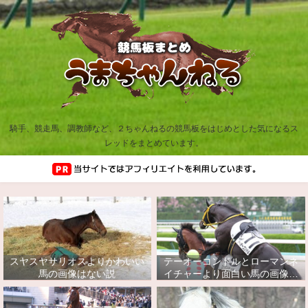
騎手、競走馬、調教師など、２ちゃんねるの競馬板をはじめとした気になるス
レッドをまとめています。
スヤスヤサリオスよりかわいい
テーオーコンドルとローマンネ
馬の画像はない説
イチャーより面白い馬の画像っ
てあるの？