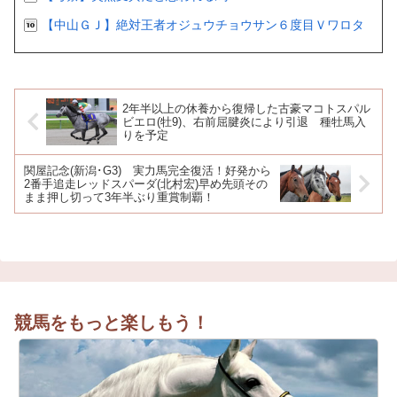
【中山ＧＪ】絶対王者オジュウチョウサン６度目Ｖワロタ
2年半以上の休養から復帰した古豪マコトスパル
ビエロ(牡9)、右前屈腱炎により引退 種牡馬入
りを予定
関屋記念(新潟･G3) 実力馬完全復活！好発から
2番手追走レッドスパーダ(北村宏)早め先頭その
まま押し切って3年半ぶり重賞制覇！
競馬をもっと楽しもう！