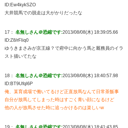
ID:
Ew4kykSZO
大井競馬での脱走は大がかりだったな
17：
名無しさん＠恐縮です:
2013/08/08(木) 18:39:05.66
ID:
Z8/rFliq0
ゆうきまさみが京王線？で府中に向かう馬と厩務員のイラ
スト描いてたな
18：
名無しさん＠恐縮です:
2013/08/08(木) 18:40:57.98
ID:
BT9Ufql6P
俺、某育成場で働いてるけど正直放馬なんて日常茶飯事
自分が放馬してしまった時はすごく青い顔になるけど
他の人が放馬させた時に追っかけるのは楽しいw
19：
名無しさん＠恐縮です:
2013/08/08(木) 18:41:43.85