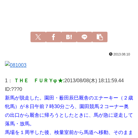
2013.08.10
1：
ＴＨＥ ＦＵＲＹφ ★:
2013/08/08(木) 18:11:59.44
ID:
???0
新馬が脱走した。園田・薮田辰巳厩舎のエナーキー（２歳
牝馬）が８日午前７時30分ごろ、園田競馬２コーナー奥
の出口から厩舎に帰ろうとしたときに、馬が急に逆走して
落馬・放馬。
馬場を１周半した後、検量室前から馬道へ移動、そのまま