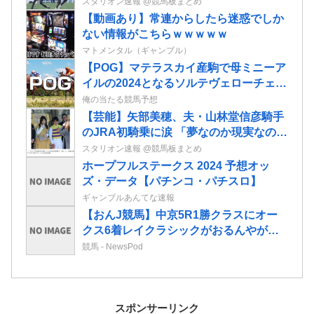
スタリオン速報 @競馬板まとめ
【動画あり】常連からしたら迷惑でしか
ない情報がこちらｗｗｗｗｗ
マトメンタル（ギャンブル）
【POG】マテラスカイ産駒で母ミニーア
イルの2024となるソルテヴェローチェの
2歳情報
俺の当たる競馬予想
【芸能】矢部美穂、夫・山林堂信彦騎手
のJRA初騎乗に涙 「夢なのか現実なの
か…報われて良かった」 東京競馬場で
スタリオン速報 @競馬板まとめ
生観戦
ホープフルステークス 2024 予想オッ
ズ・データ【パチンコ・パチスロ】
ギャンブルあんてな速報
【おんJ競馬】中京5R1勝クラスにオー
クス6着レイクラシックがおるんやが信
じてええんか？
競馬 - NewsPod
スポンサーリンク