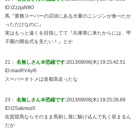
ID:
iZzzjaN9O
馬『業務スーパーの店頭にある大量のニンジンが食べたか
っただけなのに』
実はもっと遠くを目指してて『兵庫県に来たからには、甲
子園の開会式を見たい！』とか
21：
名無しさん＠恐縮です:
2013/08/08(木) 19:15:42.51
ID:
manRV4y/0
スーパーオトメは首都高走ったな
23：
名無しさん＠恐縮です:
2013/08/08(木) 19:25:26.89
ID:
l2Sakmoz0
佐賀競馬ならそのまま馬刺し屋に駆け込んで丸く収まるん
だが