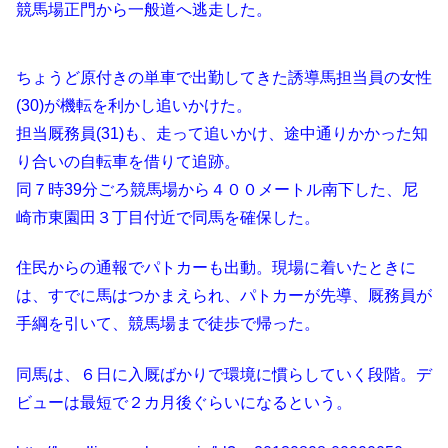
競馬場正門から一般道へ逃走した。
ちょうど原付きの単車で出勤してきた誘導馬担当員の女性
(30)が機転を利かし追いかけた。
担当厩務員(31)も、走って追いかけ、途中通りかかった知
り合いの自転車を借りて追跡。
同７時39分ごろ競馬場から４００メートル南下した、尼
崎市東園田３丁目付近で同馬を確保した。
住民からの通報でパトカーも出動。現場に着いたときに
は、すでに馬はつかまえられ、パトカーが先導、厩務員が
手綱を引いて、競馬場まで徒歩で帰った。
同馬は、６日に入厩ばかりで環境に慣らしていく段階。デ
ビューは最短で２カ月後ぐらいになるという。