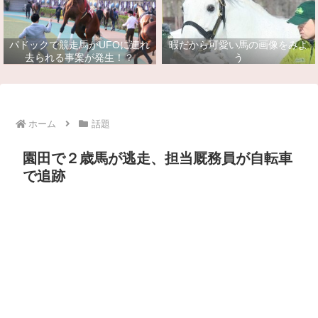
パドックで競走馬がUFOに連れ
暇だから可愛い馬の画像をみよ
去られる事案が発生！？
う
ホーム
話題
園田で２歳馬が逃走、担当厩務員が自転車
で追跡