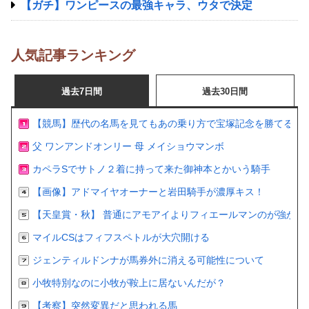
【ガチ】ワンピースの最強キャラ、ウタで決定
人気記事ランキング
過去7日間
過去30日間
【競馬】歴代の名馬を見てもあの乗り方で宝塚記念を勝てるの
父 ワンアンドオンリー 母 メイショウマンボ
カペラSでサトノ２着に持って来た御神本とかいう騎手
【画像】アドマイヤオーナーと岩田騎手が濃厚キス！
【天皇賞・秋】 普通にアモアイよりフィエールマンのが強かっ
マイルCSはフィフスペトルが大穴開ける
ジェンティルドンナが馬券外に消える可能性について
小牧特別なのに小牧が鞍上に居ないんだが？
【考察】突然変異だと思われる馬