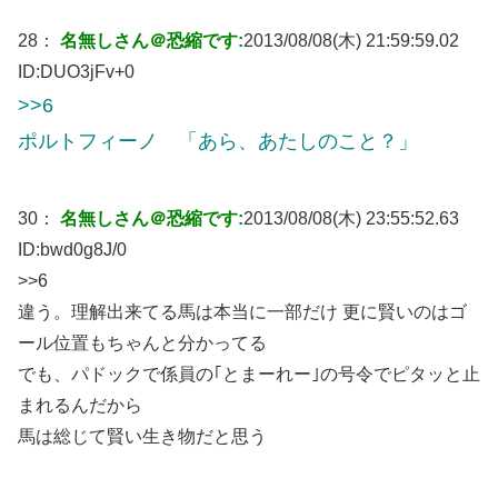
28：
名無しさん＠恐縮です:
2013/08/08(木) 21:59:59.02
ID:
DUO3jFv+0
>>6
ポルトフィーノ 「あら、あたしのこと？」
30：
名無しさん＠恐縮です:
2013/08/08(木) 23:55:52.63
ID:
bwd0g8J/0
>>6
違う。理解出来てる馬は本当に一部だけ 更に賢いのはゴ
ール位置もちゃんと分かってる
でも、パドックで係員の｢とまーれー｣の号令でピタッと止
まれるんだから
馬は総じて賢い生き物だと思う