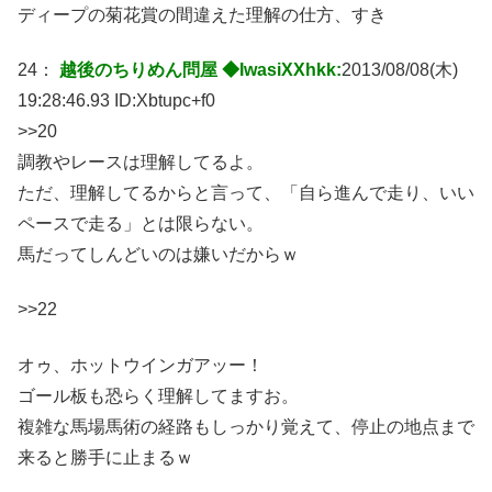
ディープの菊花賞の間違えた理解の仕方、すき
24：
越後のちりめん問屋 ◆IwasiXXhkk:
2013/08/08(木)
19:28:46.93 ID:
Xbtupc+f0
>>20
調教やレースは理解してるよ。
ただ、理解してるからと言って、「自ら進んで走り、いい
ペースで走る」とは限らない。
馬だってしんどいのは嫌いだからｗ
>>22
オゥ、ホットウインガアッー！
ゴール板も恐らく理解してますお。
複雑な馬場馬術の経路もしっかり覚えて、停止の地点まで
来ると勝手に止まるｗ