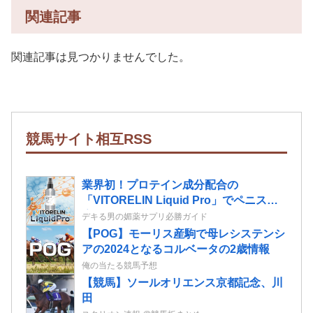
関連記事
関連記事は見つかりませんでした。
競馬サイト相互RSS
業界初！プロテイン成分配合の
「VITORELIN Liquid Pro」でペニスの
増大限界を突破しろ！
デキる男の媚薬サプリ必勝ガイド
【POG】モーリス産駒で母レシステンシ
アの2024となるコルベータの2歳情報
俺の当たる競馬予想
【競馬】ソールオリエンス京都記念、川
田