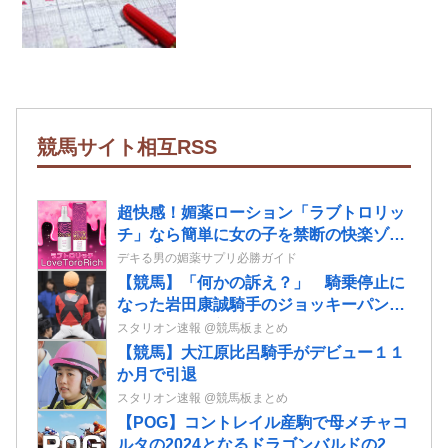
競馬サイト相互RSS
超快感！媚薬ローション「ラブトロリッ
チ」なら簡単に女の子を禁断の快楽ゾー
ンへ導ける！
デキる男の媚薬サプリ必勝ガイド
【競馬】「何かの訴え？」 騎乗停止に
なった岩田康誠騎手のジョッキーパンツ
を複数騎手が着用
スタリオン速報 @競馬板まとめ
【競馬】大江原比呂騎手がデビュー１１
か月で引退
スタリオン速報 @競馬板まとめ
【POG】コントレイル産駒で母メチャコ
ルタの2024となるドラゴンバルドの2歳