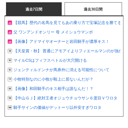
過去7日間
過去30日間
【競馬】歴代の名馬を見てもあの乗り方で宝塚記念を勝てるの
父 ワンアンドオンリー 母 メイショウマンボ
【画像】アドマイヤオーナーと岩田騎手が濃厚キス！
【天皇賞・秋】 普通にアモアイよりフィエールマンのが強かっ
マイルCSはフィフスペトルが大穴開ける
ジェンティルドンナが馬券外に消える可能性について
小牧特別なのに小牧が鞍上に居ないんだが？
【画像】和田騎手のキス相手は誰なんだ！？
【中山ＧＪ】絶対王者オジュウチョウサン６度目Ｖワロタ
騎手サインの価値がデットーリ以外安すぎワロタ