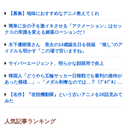
【募集】地味におすすめなアニメ教えてくれ
簡単に女の子を激イキさせる「アクメーション」はセッ
クスの常識を変える媚薬ローションだ！
木下優樹菜さん 長女の14歳誕生日を祝福 “推し”のア
イドルも明かす「この場で言いますね」
サイバーエージェント、明らかな顔採用で炎上
韓国人「どうやら五輪サッカー日韓戦でも審判の接待が
あった模様…」→「メダル剥奪なのでは…？（ﾌﾞﾙﾌﾞﾙ」＝
韓国の反応
【名作】『攻殻機動隊』という古いアニメを26話見みて
みた
人気記事ランキング