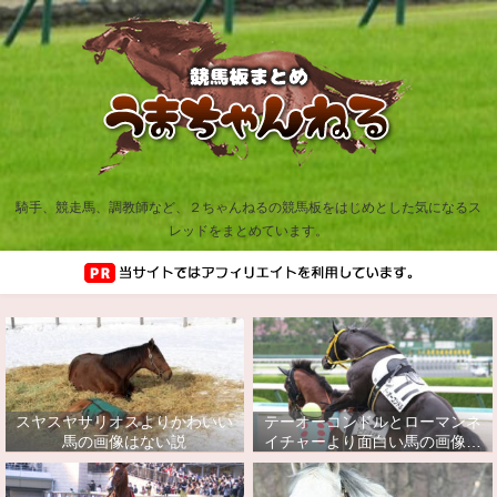
騎手、競走馬、調教師など、２ちゃんねるの競馬板をはじめとした気になるス
レッドをまとめています。
スヤスヤサリオスよりかわいい
テーオーコンドルとローマンネ
馬の画像はない説
イチャーより面白い馬の画像っ
てあるの？