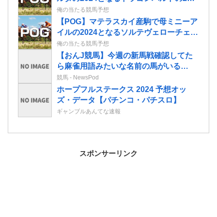
情報
俺の当たる競馬予想
【POG】マテラスカイ産駒で母ミニーア
イルの2024となるソルテヴェローチェの
2歳情報
俺の当たる競馬予想
【おんJ競馬】今週の新馬戦確認してた
ら麻雀用語みたいな名前の馬がいる…
競馬 - NewsPod
ホープフルステークス 2024 予想オッ
ズ・データ【パチンコ・パチスロ】
ギャンブルあんてな速報
スポンサーリンク