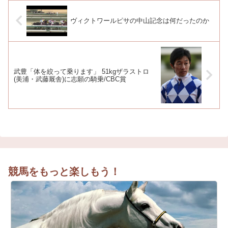
ヴィクトワールピサの中山記念は何だったのか
武豊「体を絞って乗ります」 51kgザラストロ
(美浦・武藤厩舎)に志願の騎乗/CBC賞
競馬をもっと楽しもう！