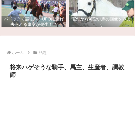
パドックで競走馬がUFOに連れ
暇だから可愛い馬の画像をみよ
去られる事案が発生！？
う
ホーム
話題
将来ハゲそうな騎手、馬主、生産者、調教
師