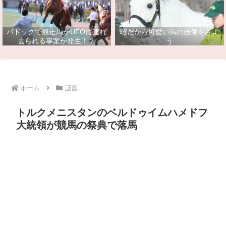
パドックで競走馬がUFOに連れ
暇だから可愛い馬の画像をみよ
去られる事案が発生！？
う
ホーム
話題
トルクメニスタンのベルドゥイムハメドフ
大統領が競馬の祭典で落馬