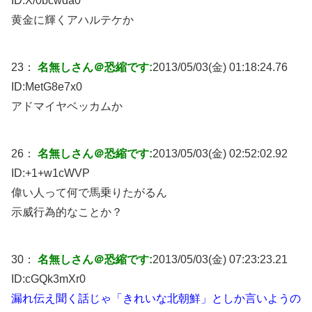
ID:
X/0bcwda0
黄金に輝くアハルテケか
23：
名無しさん＠恐縮です:
2013/05/03(金) 01:18:24.76
ID:
MetG8e7x0
アドマイヤベッカムか
26：
名無しさん＠恐縮です:
2013/05/03(金) 02:52:02.92
ID:
+1+w1cWVP
偉い人って何で馬乗りたがるん
示威行為的なことか？
30：
名無しさん＠恐縮です:
2013/05/03(金) 07:23:23.21
ID:
cGQk3mXr0
漏れ伝え聞く話じゃ「きれいな北朝鮮」としか言いようの