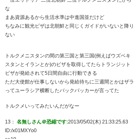
な
まあ資源あるから生活水準は中進国並だけど
ちなみに観光ビザは北朝鮮と同じくガイドがいないと降り
ない
トルクメニスタンの間の第三国と第三国(例えばウズベキ
スタンとイランとか)のビザを取得してたらトランジット
ビザが発給されて5日間自由に行動できる
ただ大使館が仕事しないから発給待ちに三週間とかはザラ
ってユーラシア横断したバックパッカーが言ってた
トルクメいってみたいんだがなー
13：
名無しさん＠恐縮です:
2013/05/02(木) 21:33:25.63
ID:
/x01MXYo0