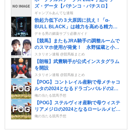
ズ・データ【パチンコ・パチスロ】
ギャンブルあんてな速報
勃起力低下の３大原因に抗え！「α-
BULL BLACK」は雄力を高める精力増
強サプリだ！
デキる男の媚薬サプリ必勝ガイド
【競馬】またもJRA騎手の調整ルームで
のスマホ使用が発覚！ 永野猛蔵と小林
勝太が8日から騎乗停止に
スタリオン速報 @競馬板まとめ
【朗報】武豊騎手が公式インスタグラム
を開設
スタリオン速報 @競馬板まとめ
【POG】コントレイル産駒で母メチャコ
ルタの2024となるドラゴンバルドの2歳
情報
俺の当たる競馬予想
【POG】ステルヴィオ産駒で母ウィステ
リアメジロの2024となるローレルメビウ
スの2歳情報
俺の当たる競馬予想