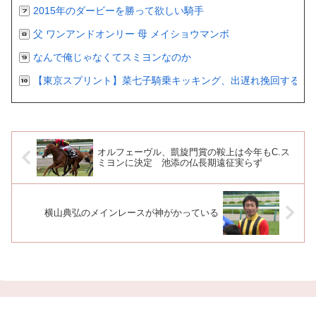
2015年のダービーを勝って欲しい騎手
父 ワンアンドオンリー 母 メイショウマンボ
なんで俺じゃなくてスミヨンなのか
【東京スプリント】菜七子騎乗キッキング、出遅れ挽回するも２
オルフェーヴル、凱旋門賞の鞍上は今年もC.ス
ミヨンに決定 池添の仏長期遠征実らず
横山典弘のメインレースが神がかっている