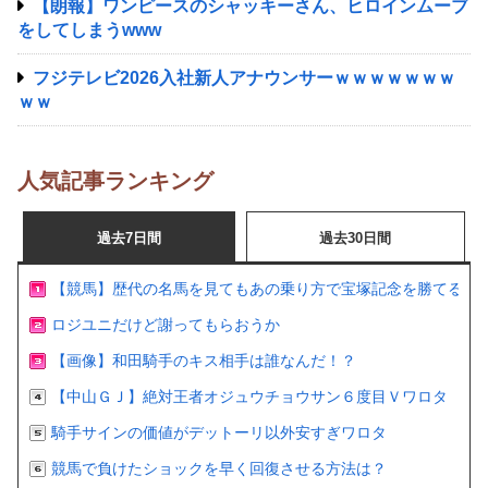
【朗報】ワンピースのシャッキーさん、ヒロインムーブ
をしてしまうwww
フジテレビ2026入社新人アナウンサーｗｗｗｗｗｗｗ
ｗｗ
人気記事ランキング
過去7日間
過去30日間
【競馬】歴代の名馬を見てもあの乗り方で宝塚記念を勝てるの
ロジユニだけど謝ってもらおうか
【画像】和田騎手のキス相手は誰なんだ！？
【中山ＧＪ】絶対王者オジュウチョウサン６度目Ｖワロタ
騎手サインの価値がデットーリ以外安すぎワロタ
競馬で負けたショックを早く回復させる方法は？