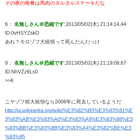
その夜の晩餐は馬肉のタルタルステーキだな
6：
名無しさん＠恐縮です:
2013/05/02(木) 21:14:14.44
ID:
0vHSYZskO
あれ？モロゾフ大統領って死んだんだっけ
9：
名無しさん＠恐縮です:
2013/05/02(木) 21:19:08.67
ID:
NhVZz6Ls0
>>6
ニヤゾフ前大統領なら2006年に死去しているようだ
http://ja.wikipedia.org/wiki/%E3%82%B5%E3%83%91%E
3%83%AB%E3%83%A0%E3%83%A9%E3%83%88%E3
%83%BB%E3%83%8B%E3%83%A4%E3%82%BE%E3
%83%95