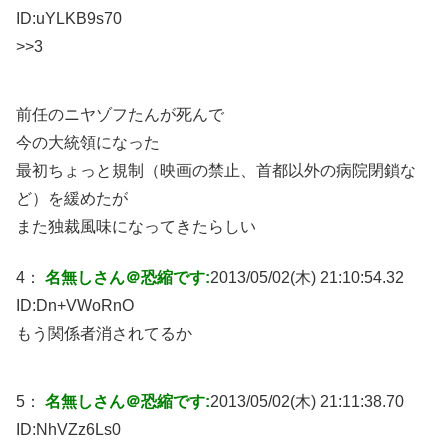
ID:
uYLKB9s70
>>3
前任のニヤゾフたんが死んで
今の大統領になった
最初ちょっと規制（映画の禁止、首都以外の病院閉鎖な
ど）を緩めたが
また独裁風味になってきたらしい
4：
名無しさん＠恐縮です:
2013/05/02(木) 21:10:54.32
ID:
Dn+VWoRnO
もう関係者消されてるか
5：
名無しさん＠恐縮です:
2013/05/02(木) 21:11:38.70
ID:
NhVZz6Ls0