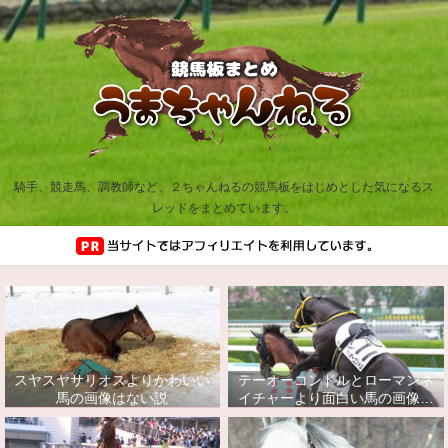
騎手、競走馬、調教師など、２ちゃんねるの競馬板をはじめとした気になるス
レッドをまとめています。
スヤスヤサリオスよりかわいい
テーオーコンドルとローマンネ
馬の画像はない説
イチャーより面白い馬の画像っ
てあるの？