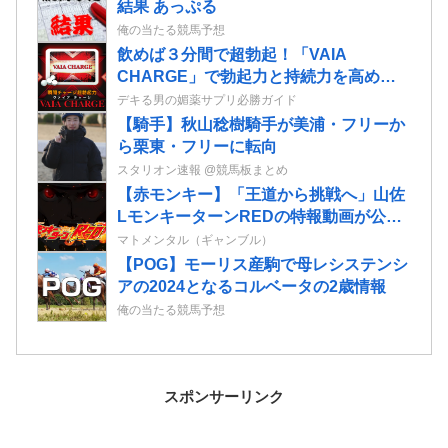
結果 あっぷる
俺の当たる競馬予想
飲めば３分間で超勃起！「VAIA
CHARGE」で勃起力と持続力を高めて
絶倫セックスを楽しもう！
デキる男の媚薬サプリ必勝ガイド
【騎手】秋山稔樹騎手が美浦・フリーか
ら栗東・フリーに転向
スタリオン速報 @競馬板まとめ
【赤モンキー】「王道から挑戦へ」山佐
LモンキーターンREDの特報動画が公
開！
マトメンタル（ギャンブル）
【POG】モーリス産駒で母レシステンシ
アの2024となるコルベータの2歳情報
俺の当たる競馬予想
スポンサーリンク