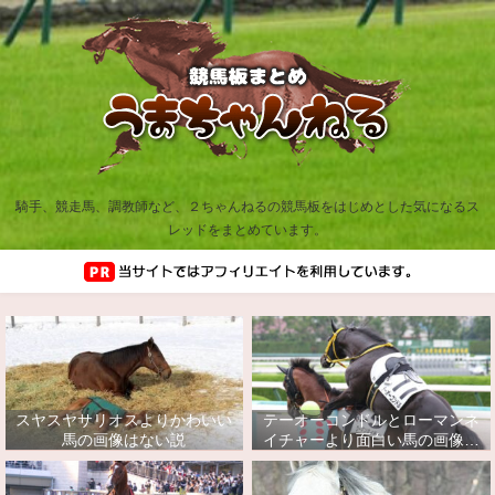
騎手、競走馬、調教師など、２ちゃんねるの競馬板をはじめとした気になるス
レッドをまとめています。
スヤスヤサリオスよりかわいい
テーオーコンドルとローマンネ
馬の画像はない説
イチャーより面白い馬の画像っ
てあるの？