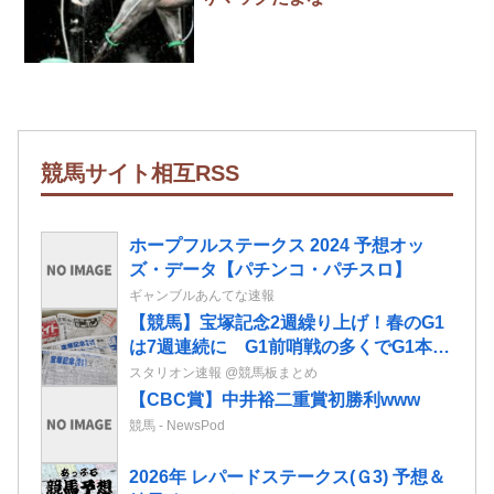
競馬サイト相互RSS
ホープフルステークス 2024 予想オッ
ズ・データ【パチンコ・パチスロ】
ギャンブルあんてな速報
【競馬】宝塚記念2週繰り上げ！春のG1
は7週連続に G1前哨戦の多くでG1本番
までの期間拡大 JRA開催日程発表
スタリオン速報 @競馬板まとめ
【CBC賞】中井裕二重賞初勝利www
競馬 - NewsPod
2026年 レパードステークス(Ｇ3) 予想＆