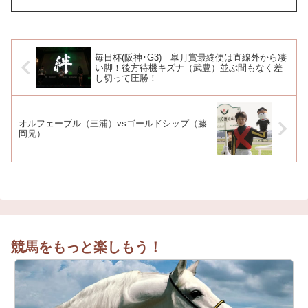
毎日杯(阪神･G3) 皐月賞最終便は直線外から凄
い脚！後方待機キズナ（武豊）並ぶ間もなく差
し切って圧勝！
オルフェーブル（三浦）vsゴールドシップ（藤
岡兄）
競馬をもっと楽しもう！