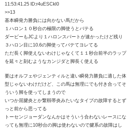
11:53:41.25 ID:
r4uESCkl0
>>13
基本瞬発力勝負には向かない馬だから
１ハロン１０秒台の極限の脚使うとバテる
ダービーもJCより１ハロンスパートが速かったけど残り
３ハロン目に10.6の脚使ってバテてヨレてる
ただ長く脚使えないわけじゃなくて１１秒台前半のラップ
を延々と刻むようなカンジダと脚長く使える
要はオルフェやジェンティルと違い瞬発力勝負に適した体
型じゃないわけだけど、この馬は無理にでも付き合ってそ
ういう脚を使ってしまうので
いつか屈腱炎とか繋靱帯炎みたいなタイプの故障するとず
っと前から思ってる
トーセンジョーダンなんかはそういう合わないレースにな
っても無理に10秒台の脚は使わないので腱系の故障はし