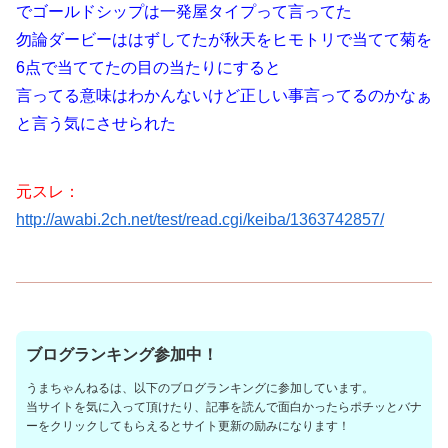
でゴールドシップは一発屋タイプって言ってた
勿論ダービーははずしてたが秋天をヒモトリで当てて菊を
6点で当ててたの目の当たりにすると
言ってる意味はわかんないけど正しい事言ってるのかなぁ
と言う気にさせられた
元スレ：
http://awabi.2ch.net/test/read.cgi/keiba/1363742857/
ブログランキング参加中！
うまちゃんねるは、以下のブログランキングに参加しています。
当サイトを気に入って頂けたり、記事を読んで面白かったらポチッとバナ
ーをクリックしてもらえるとサイト更新の励みになります！