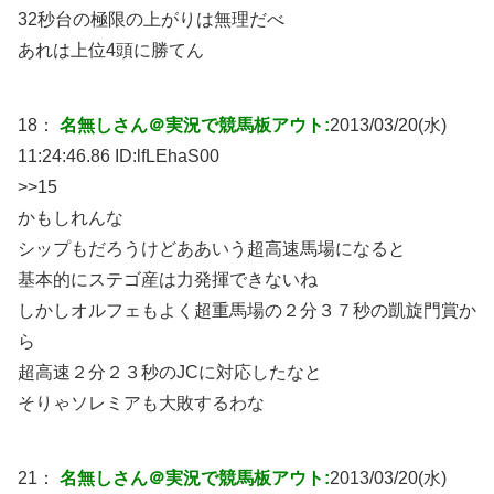
32秒台の極限の上がりは無理だべ
あれは上位4頭に勝てん
18：
名無しさん＠実況で競馬板アウト:
2013/03/20(水)
11:24:46.86 ID:
lfLEhaS00
>>15
かもしれんな
シップもだろうけどああいう超高速馬場になると
基本的にステゴ産は力発揮できないね
しかしオルフェもよく超重馬場の２分３７秒の凱旋門賞か
ら
超高速２分２３秒のJCに対応したなと
そりゃソレミアも大敗するわな
21：
名無しさん＠実況で競馬板アウト:
2013/03/20(水)