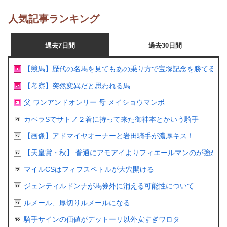
人気記事ランキング
過去7日間
過去30日間
【競馬】歴代の名馬を見てもあの乗り方で宝塚記念を勝てるの
【考察】突然変異だと思われる馬
父 ワンアンドオンリー 母 メイショウマンボ
カペラSでサトノ２着に持って来た御神本とかいう騎手
【画像】アドマイヤオーナーと岩田騎手が濃厚キス！
【天皇賞・秋】 普通にアモアイよりフィエールマンのが強かっ
マイルCSはフィフスペトルが大穴開ける
ジェンティルドンナが馬券外に消える可能性について
ルメール、厚切りルメールになる
騎手サインの価値がデットーリ以外安すぎワロタ