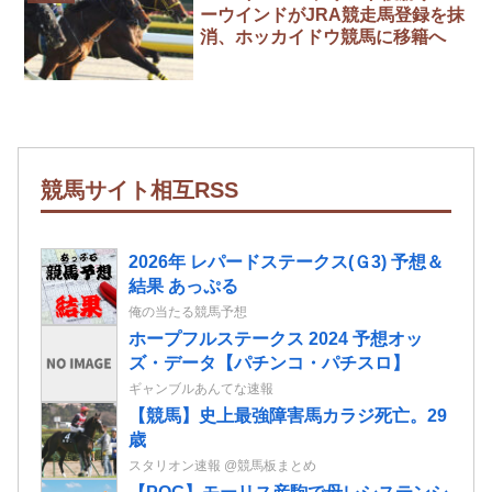
ーウインドがJRA競走馬登録を抹
消、ホッカイドウ競馬に移籍へ
競馬サイト相互RSS
2026年 レパードステークス(Ｇ3) 予想＆
結果 あっぷる
俺の当たる競馬予想
ホープフルステークス 2024 予想オッ
ズ・データ【パチンコ・パチスロ】
ギャンブルあんてな速報
【競馬】史上最強障害馬カラジ死亡。29
歳
スタリオン速報 @競馬板まとめ