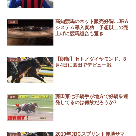
高知競馬のネット販売好調…JRA
話題
システム導入奏功 予想以上の売
上げに競馬組合も驚き
【朗報】セトノダイヤモンド、8
競走馬
月4日に園田でデビュー戦
藤田菜七子騎手が地方で好騎乗連
考察
発してるのは何故だろうか?
2010年JBCスプリント優勝サマ
競走馬