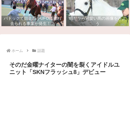
パドックで競走馬がUFOに連れ
暇だから可愛い馬の画像をみよ
去られる事案が発生！？
う
ホーム
話題
そのだ金曜ナイターの闇を裂くアイドルユ
ニット「SKNフラッシュ8」デビュー