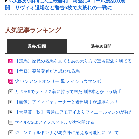
G大阪が浦和に大逆転勝利 終盤に4ゴール波乱の展
開…サヴィオ退場など警告5枚で大荒れの一戦に
人気記事ランキング
過去7日間
過去30日間
【競馬】歴代の名馬を見てもあの乗り方で宝塚記念を勝てるの
【考察】突然変異だと思われる馬
父 ワンアンドオンリー 母 メイショウマンボ
カペラSでサトノ２着に持って来た御神本とかいう騎手
【画像】アドマイヤオーナーと岩田騎手が濃厚キス！
【天皇賞・秋】 普通にアモアイよりフィエールマンのが強かっ
マイルCSはフィフスペトルが大穴開ける
ジェンティルドンナが馬券外に消える可能性について