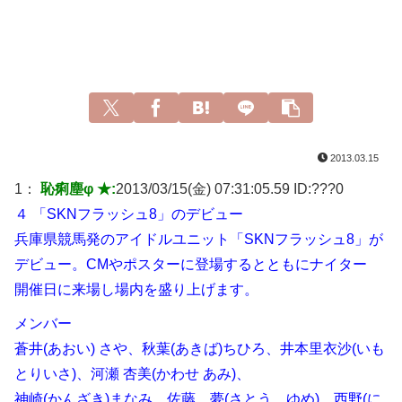
2013.03.15
1：
恥痢塵φ ★:
2013/03/15(金) 07:31:05.59 ID:
???0
４ 「SKNフラッシュ8」のデビュー
兵庫県競馬発のアイドルユニット「SKNフラッシュ8」が
デビュー。CMやポスターに登場するとともにナイター
開催日に来場し場内を盛り上げます。
メンバー
蒼井(あおい) さや、秋葉(あきば)ちひろ、井本里衣沙(いも
とりいさ)、河瀬 杏美(かわせ あみ)、
神崎(かんざき)まなみ、佐藤 夢(さとう ゆめ)、西野(に