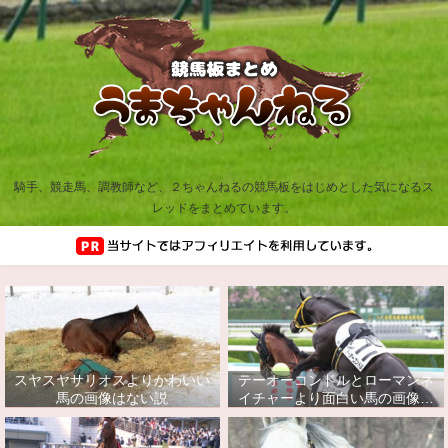
騎手、競走馬、調教師など、２ちゃんねるの競馬板をはじめとした気になるス
レッドをまとめています。
スヤスヤサリオスよりかわいい
テーオーコンドルとローマンネ
馬の画像はない説
イチャーより面白い馬の画像っ
てあるの？