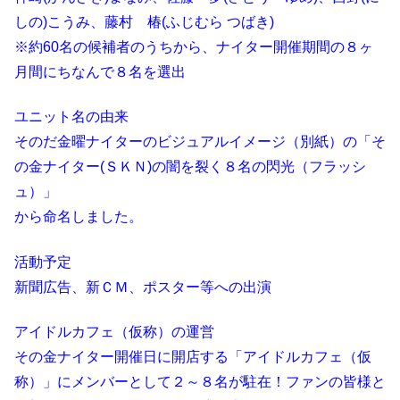
しの)こうみ、藤村 椿(ふじむら つばき)
※約60名の候補者のうちから、ナイター開催期間の８ヶ
月間にちなんで８名を選出
ユニット名の由来
そのだ金曜ナイターのビジュアルイメージ（別紙）の「そ
の金ナイター(ＳＫＮ)の闇を裂く８名の閃光（フラッシ
ュ）」
から命名しました。
活動予定
新聞広告、新ＣＭ、ポスター等への出演
アイドルカフェ（仮称）の運営
その金ナイター開催日に開店する「アイドルカフェ（仮
称）」にメンバーとして２～８名が駐在！ファンの皆様と