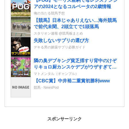
【POG】モーリス産駒で母レシステンシ
アの2024となるコルベータの2歳情報
俺の当たる競馬予想
【競馬】日本じゃありえない…海外競馬
で前代未聞、2頭立てで1頭落馬
スタリオン速報 @競馬板まとめ
失敗しないサプリの選び方
デキる男の媚薬サプリ必勝ガイド
隣の臭デブキング貧乏揺すり背中のけぞ
りキョロ厨カンスケデブがウザすぎて心
が折れそう…
マトメンタル（ギャンブル）
【CBC賞】中井裕二重賞初勝利www
競馬 - NewsPod
スポンサーリンク