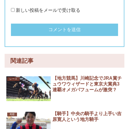
新しい投稿をメールで受け取る
関連記事
【地方競馬】川崎記念でJRA賞チ
レース
ュウワウィザードと東京大賞典3
連覇オメガパフュームが激突？
【騎手】中央の騎手より上手い吉
考察
原寛人という地方騎手