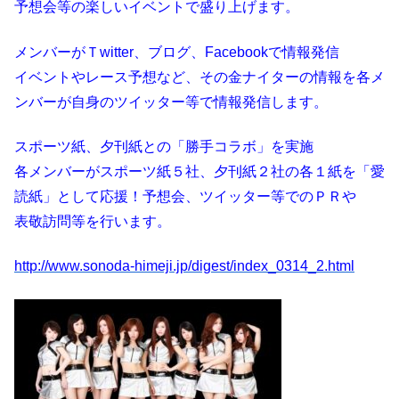
予想会等の楽しいイベントで盛り上げます。
メンバーがＴwitter、ブログ、Facebookで情報発信
イベントやレース予想など、その金ナイターの情報を各メ
ンバーが自身のツイッター等で情報発信します。
スポーツ紙、夕刊紙との「勝手コラボ」を実施
各メンバーがスポーツ紙５社、夕刊紙２社の各１紙を「愛
読紙」として応援！予想会、ツイッター等でのＰＲや
表敬訪問等を行います。
http://www.sonoda-himeji.jp/digest/index_0314_2.html