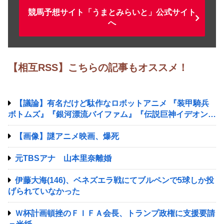
競馬予想サイト「うまとみらいと」公式サイト
へ
【相互RSS】こちらの記事もオススメ！
【議論】有名だけど駄作なロボットアニメ 『装甲騎兵
ボトムズ』『銀河漂流バイファム』『伝説巨神イデオン』
『超獣機神ダンクーガ』『銀河疾風サスライガー』
【画像】謎アニメ映画、爆死
元TBSアナ 山本里奈離婚
伊藤大海(146)、ベネズエラ戦にてブルペンで5球しか投
げられていなかった
Ｗ杯計画頓挫のＦＩＦＡ会長、トランプ政権に支援要請