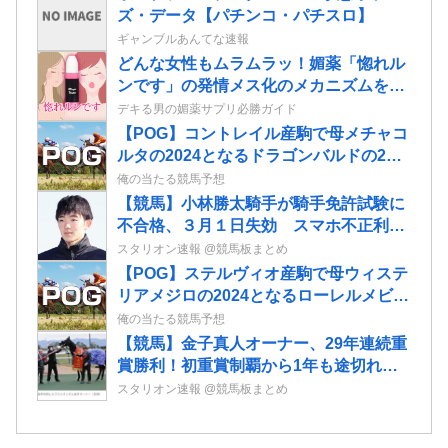
ズ・データ【パチンコ・パチスロ】
ギャンブルあんてな速報
どんな女性もムラムラッ！媚薬「惚れル
ンです」の発情メス化のメカニズムを徹
底調査
デキる男の媚薬サプリ必勝ガイド
【POG】コントレイル産駒で母メチャコ
ルタの2024となるドラゴンバルドの2歳
情報
俺の当たる競馬予想
【競馬】小林勝太騎手が騎手免許試験に
不合格、３月１日失効 スマホ不正利用
で１年間の騎乗停止処分中
スタリオン速報 @競馬板まとめ
【POG】ステルヴィオ産駒で母ウィステ
リアメジロの2024となるローレルメビウ
スの2歳情報
俺の当たる競馬予想
【競馬】金子真人オーナー、29年連続重
賞勝利！初重賞制覇から1年も途切れる
ことなく29年… JRA重賞は122勝目
スタリオン速報 @競馬板まとめ
ネット「すごすぎる」