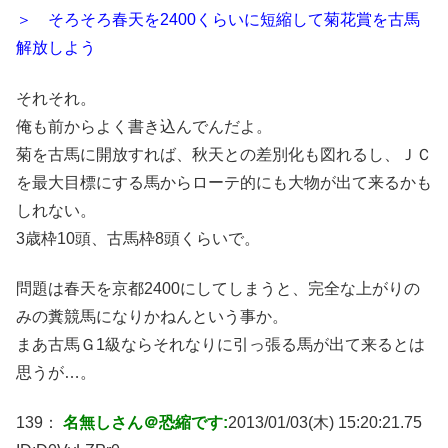
＞ そろそろ春天を2400くらいに短縮して菊花賞を古馬
解放しよう
それそれ。
俺も前からよく書き込んでんだよ。
菊を古馬に開放すれば、秋天との差別化も図れるし、ＪＣ
を最大目標にする馬からローテ的にも大物が出て来るかも
しれない。
3歳枠10頭、古馬枠8頭くらいで。
問題は春天を京都2400にしてしまうと、完全な上がりの
みの糞競馬になりかねんという事か。
まあ古馬Ｇ1級ならそれなりに引っ張る馬が出て来るとは
思うが…。
139：
名無しさん＠恐縮です:
2013/01/03(木) 15:20:21.75