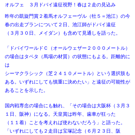
オルフェ ３月ドバイ遠征視野！春は２走の見込み
昨年の凱旋門賞２着馬オルフェーヴル（牡５＝池江）の今
春の出走プランについて２日、池江師がドバイ遠征
（３月３０日、メイダン）も含めて見通しを語った。
「ドバイワールドＣ（オールウェザー２０００メートル）
の場合はタペタ（馬場の材質）の状態にもよる。距離的に
は
シーマクラシック（芝２４１０メートル）という選択肢も
ある。いずれにしても慎重に決めたい」と遠征の可能性が
あることを示した。
国内戦専念の場合にも触れ、「その場合は大阪杯（３月３
１日、阪神）になる。天皇賞は昨年、歯車が狂った
（１１着）ことを考えれば使わないだろう」と語った。
「いずれにしても２走目は宝塚記念（６月２３日、阪