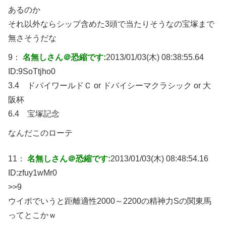
あるのか
それ以外ならシップ含めた3頭で当たりそうなの宝塚まで
無さそうだな
9：
名無しさん＠恐縮です:
2013/01/03(木) 08:38:55.64
ID:
9SoTtjho0
3.4 ドバイワールドＣ or ドバイシーマクラシック or 大
阪杯
6.4 宝塚記念
なんだこのローテ
11：
名無しさん＠恐縮です:
2013/01/03(木) 08:48:54.16
ID:
zfuy1wMr0
>>9
ウイポでいうと距離適性2000～2200の精神力Sの関東馬
ってとこかｗ