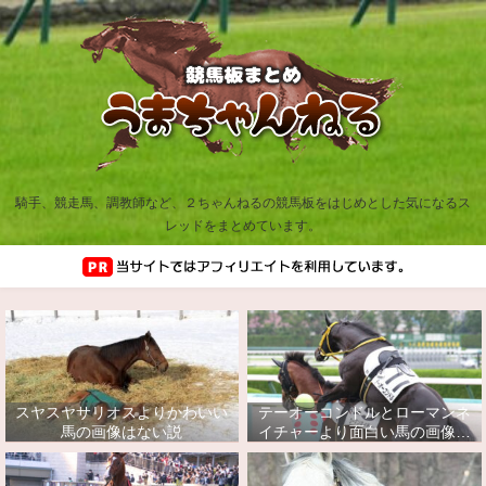
騎手、競走馬、調教師など、２ちゃんねるの競馬板をはじめとした気になるス
レッドをまとめています。
スヤスヤサリオスよりかわいい
テーオーコンドルとローマンネ
馬の画像はない説
イチャーより面白い馬の画像っ
てあるの？