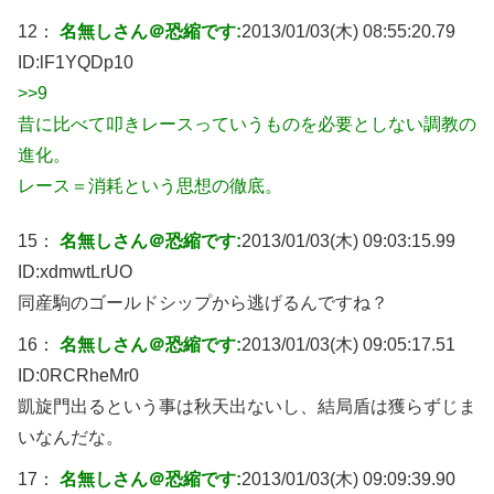
12：
名無しさん＠恐縮です:
2013/01/03(木) 08:55:20.79
ID:
lF1YQDp10
>>9
昔に比べて叩きレースっていうものを必要としない調教の
進化。
レース＝消耗という思想の徹底。
15：
名無しさん＠恐縮です:
2013/01/03(木) 09:03:15.99
ID:
xdmwtLrUO
同産駒のゴールドシップから逃げるんですね？
16：
名無しさん＠恐縮です:
2013/01/03(木) 09:05:17.51
ID:
0RCRheMr0
凱旋門出るという事は秋天出ないし、結局盾は獲らずじま
いなんだな。
17：
名無しさん＠恐縮です:
2013/01/03(木) 09:09:39.90