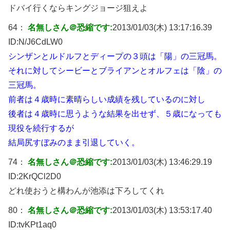
ドバイ行くならキングジョージ狙えよ
64：
名無しさん＠恐縮です:
2013/01/03(木) 13:17:16.39
ID:
N/J6CdLW0
シンザンとルドルフとディープの３頭は「陽」の三冠馬。
それに対してシービーとブライアンとオルフェは「陰」の
三冠馬。
前者は４歳時に素晴らしい成績を残しているのに対し
後者は４歳時に思うような結果を出せず、５歳になっても
現役を続行するが
結局尻すぼみのまま引退していく。
74：
名無しさん＠恐縮です:
2013/01/03(木) 13:46:29.19
ID:
2KrQCl2D0
どれ使おうと構わんが池添は下ろしてくれ
80：
名無しさん＠恐縮です:
2013/01/03(木) 13:53:17.40
ID:
tvKPt1aq0