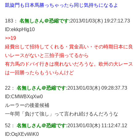
凱旋門も日本馬勝っちゃったら同じ気持ちになるよ
183：
名無しさん＠恐縮です:
2013/01/03(木) 19:27:12.73
ID:
ekkpHIg10
>>19
経費出して招待してくれる・賞金高い・その時期日本に良
いレースがないと三拍子揃ってるから
有力馬のドバイ行きは廃れないだろうな。欧州の大レース
は一回勝ったらもういらんけど
22：
名無しさん＠恐縮です:
2013/01/03(木) 09:28:37.73
ID:
CMWBXqXw0
ルーラーの後釜候補
一年間「負けて強し」って言われ続けるんだろうな
52：
名無しさん＠恐縮です:
2013/01/03(木) 11:12:47.12
ID:
OqXEvWiK0