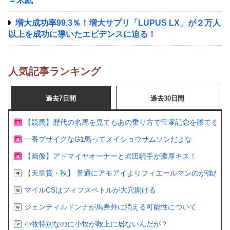
＝米紙
増大成功率99.3％！増大サプリ「LUPUS LX」が２万人
以上を成功に導いたエビデンスに迫る！
人気記事ランキング
過去7日間
過去30日間
【競馬】歴代の名馬を見てもあの乗り方で宝塚記念を勝てるの
一番ブサイクなG1馬ってメイショウサムソンだよな
【画像】アドマイヤオーナーと岩田騎手が濃厚キス！
【天皇賞・秋】 普通にアモアイよりフィエールマンのが強かっ
マイルCSはフィフスペトルが大穴開ける
ジェンティルドンナが馬券外に消える可能性について
小牧特別なのに小牧が鞍上に居ないんだが？