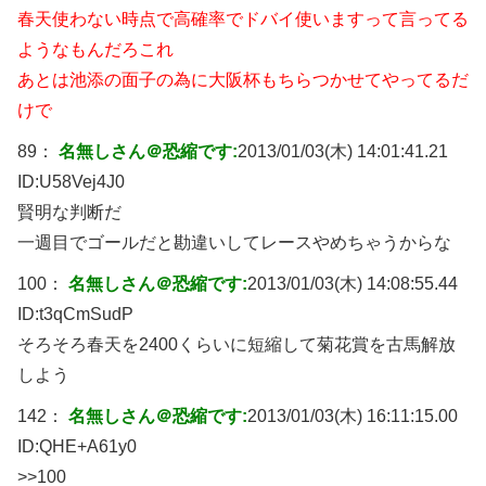
春天使わない時点で高確率でドバイ使いますって言ってる
ようなもんだろこれ
あとは池添の面子の為に大阪杯もちらつかせてやってるだ
けで
89：
名無しさん＠恐縮です:
2013/01/03(木) 14:01:41.21
ID:
U58Vej4J0
賢明な判断だ
一週目でゴールだと勘違いしてレースやめちゃうからな
100：
名無しさん＠恐縮です:
2013/01/03(木) 14:08:55.44
ID:
t3qCmSudP
そろそろ春天を2400くらいに短縮して菊花賞を古馬解放
しよう
142：
名無しさん＠恐縮です:
2013/01/03(木) 16:11:15.00
ID:
QHE+A61y0
>>100