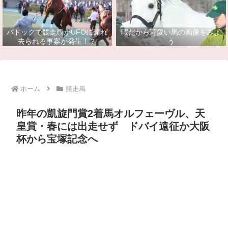
パドックで競走馬がUFOに連れ
暇だから可愛い馬の画像をみよ
去られる事案が発生！？
う
ホーム
競走馬
昨年の凱旋門賞2着馬オルフェーヴル、天
皇賞・春には出走せず ドバイ遠征か大阪
杯から宝塚記念へ