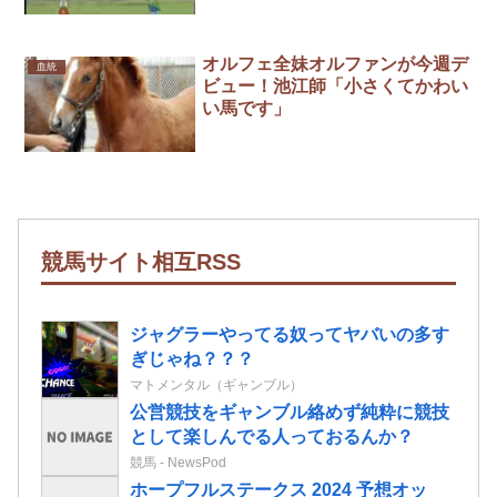
オルフェ全妹オルファンが今週デ
血統
ビュー！池江師「小さくてかわい
い馬です」
競馬サイト相互RSS
ジャグラーやってる奴ってヤバいの多す
ぎじゃね？？？
マトメンタル（ギャンブル）
公営競技をギャンブル絡めず純粋に競技
として楽しんでる人っておるんか？
競馬 - NewsPod
ホープフルステークス 2024 予想オッ