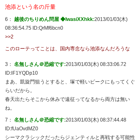
池添という名の斤量
6：
越後のちりめん問屋 ◆IwasiXXhkk:
2013/01/03(木)
08:36:54.75 ID:
QrMf6bcn0
>>2
このローテってことは、国内専念なら池添なんだろうな
3：
名無しさん＠恐縮です:
2013/01/03(木) 08:33:06.72
ID:
lF1YQDp10
まあ、凱旋門狙うとすると、塚で軽いピークにもってくぐ
らいだから。
春天出たらそこから休みで遠征ってなるから両方は無い
ね。
7：
名無しさん＠恐縮です:
2013/01/03(木) 08:37:44.48
ID:
fUaOvdMZ0
シーマクラシックだったらジェンティルと再戦する可能性