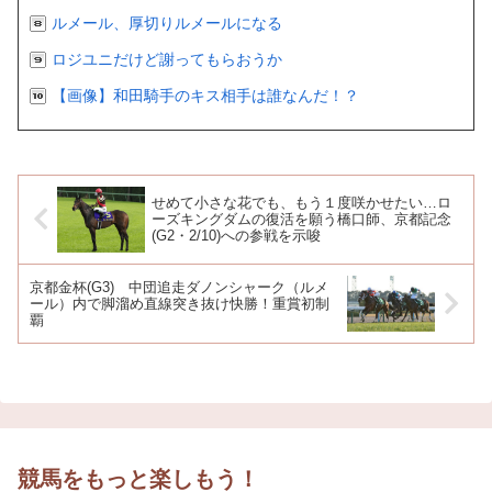
ルメール、厚切りルメールになる
ロジユニだけど謝ってもらおうか
【画像】和田騎手のキス相手は誰なんだ！？
せめて小さな花でも、もう１度咲かせたい…ロ
ーズキングダムの復活を願う橋口師、京都記念
(G2・2/10)への参戦を示唆
京都金杯(G3) 中団追走ダノンシャーク（ルメ
ール）内で脚溜め直線突き抜け快勝！重賞初制
覇
競馬をもっと楽しもう！