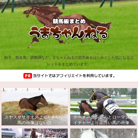
騎手、競走馬、調教師など、２ちゃんねるの競馬板をはじめとした気になるス
レッドをまとめています。
スヤスヤサリオスよりかわいい
テーオーコンドルとローマンネ
馬の画像はない説
イチャーより面白い馬の画像っ
てあるの？