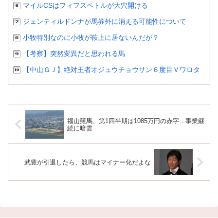
マイルCSはフィフスペトルが大穴開ける
ジェンティルドンナが馬券外に消える可能性について
小牧特別なのに小牧が鞍上に居ないんだが？
【考察】突然変異だと思われる馬
【中山ＧＪ】絶対王者オジュウチョウサン６度目Ｖワロタ
福山競馬、第1四半期は1085万円の赤字…事業継
続に暗雲
武豊が引退したら、競馬はマイナー化だよな