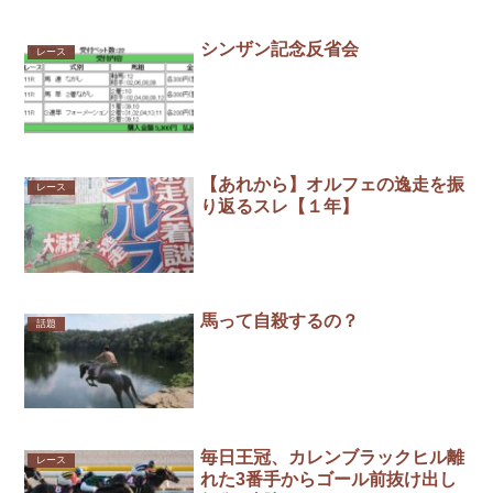
シンザン記念反省会
レース
【あれから】オルフェの逸走を振
レース
り返るスレ【１年】
馬って自殺するの？
話題
毎日王冠、カレンブラックヒル離
レース
れた3番手からゴール前抜け出し