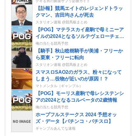
る！
デキる男の媚薬サプリ必勝ガイド
【訃報】競馬エイトのレジェンドトラッ
クマン、吉田均さんが死去
スタリオン速報 @競馬板まとめ
【POG】マテラスカイ産駒で母ミニーア
イルの2024となるソルテヴェローチェの
2歳情報
俺の当たる競馬予想
【騎手】秋山稔樹騎手が美浦・フリーか
ら栗東・フリーに転向
スタリオン速報 @競馬板まとめ
スマスロSAO2のガラス、粉々になって
しまう…役物が近いのが原因！？
マトメンタル（ギャンブル）
【POG】モーリス産駒で母レシステンシ
アの2024となるコルベータの2歳情報
俺の当たる競馬予想
ホープフルステークス 2024 予想オッ
ズ・データ【パチンコ・パチスロ】
ギャンブルあんてな速報