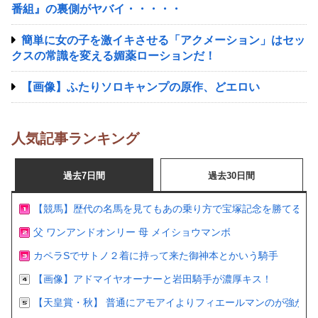
番組』の裏側がヤバイ・・・・・
簡単に女の子を激イキさせる「アクメーション」はセッ
クスの常識を変える媚薬ローションだ！
【画像】ふたりソロキャンプの原作、どエロい
人気記事ランキング
過去7日間
過去30日間
【競馬】歴代の名馬を見てもあの乗り方で宝塚記念を勝てるの
父 ワンアンドオンリー 母 メイショウマンボ
カペラSでサトノ２着に持って来た御神本とかいう騎手
【画像】アドマイヤオーナーと岩田騎手が濃厚キス！
【天皇賞・秋】 普通にアモアイよりフィエールマンのが強かっ