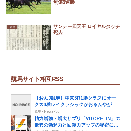
無傷5連勝
サンデー四天王 ロイヤルタッチ
話題
死去
競馬サイト相互RSS
【おんJ競馬】中京5R1勝クラスにオー
クス6着レイクラシックがおるんやが信
じてええんか？
競馬 - NewsPod
精力増強・増大サプリ「VITORELIN」の
驚異の勃起力と回復力アップの秘密に迫