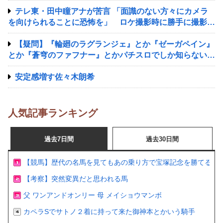
テレ東・田中瞳アナが苦言 「面識のない方々にカメラ
を向けられることに恐怖を」 ロケ撮影時に勝手に撮影し
てくる人に注意喚起
【疑問】『輪廻のラグランジェ』とか『ゼーガペイン』
とか『蒼穹のファフナー』とかパチスロでしか知らない謎
のアニメあるじゃん？
安定感増す佐々木朗希
人気記事ランキング
過去7日間
過去30日間
【競馬】歴代の名馬を見てもあの乗り方で宝塚記念を勝てるの
【考察】突然変異だと思われる馬
父 ワンアンドオンリー 母 メイショウマンボ
カペラSでサトノ２着に持って来た御神本とかいう騎手