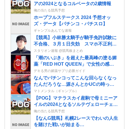
アの2024となるコルベータの2歳情報
俺の当たる競馬予想
ホープフルステークス 2024 予想オッ
ズ・データ【パチンコ・パチスロ】
ギャンブルあんてな速報
【競馬】小林勝太騎手が騎手免許試験に
不合格、３月１日失効 スマホ不正利用
で１年間の騎乗停止処分中
スタリオン速報 @競馬板まとめ
「潮のいぶき」を超えた最高峰の塗る媚
薬「RED HOT QUEEN」で女性の感度
を最大限に引き出せ！
デキる男の媚薬サプリ必勝ガイド
なんでパチンコってこんな回らなくなっ
たんだろうな…源さんとかUCの時って
1000円25ぐらい回ったもんな
マトメンタル（ギャンブル）
【POG】マテラスカイ産駒で母ミニーア
イルの2024となるソルテヴェローチェの
2歳情報
俺の当たる競馬予想
【なんG競馬】札幌2レースでわいの人生
を賭けた戦いが始まる…