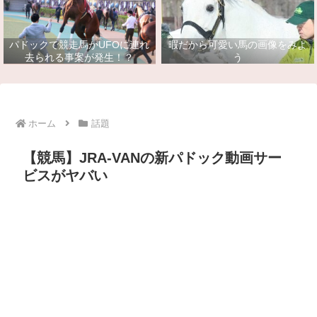
パドックで競走馬がUFOに連れ
暇だから可愛い馬の画像をみよ
去られる事案が発生！？
う
ホーム
話題
【競馬】JRA-VANの新パドック動画サー
ビスがヤバい