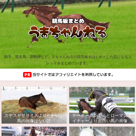
騎手、競走馬、調教師など、２ちゃんねるの競馬板をはじめとした気になるス
レッドをまとめています。
スヤスヤサリオスよりかわいい
テーオーコンドルとローマンネ
馬の画像はない説
イチャーより面白い馬の画像っ
てあるの？