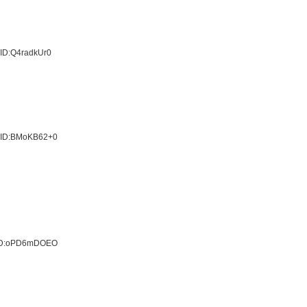
 ID:Q4radkUr0
3 ID:BMoKB62+0
 ID:oPD6mDOEO