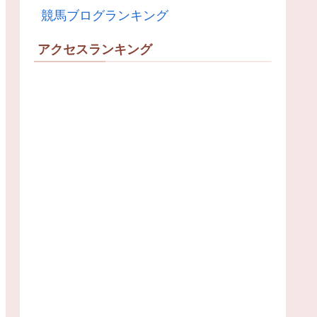
競馬ブログランキング
アクセスランキング