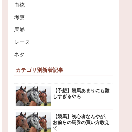
血統
考察
馬券
レース
ネタ
カテゴリ別新着記事
【予想】競馬あまりにも難
しすぎるやろ
【競馬】初心者なんやが、
お前らの馬券の買い方教え
て