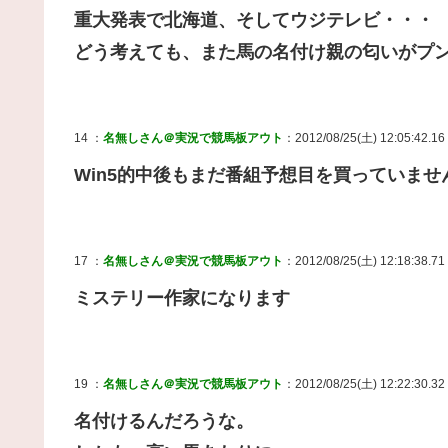
重大発表で北海道、そしてウジテレビ・・・
どう考えても、また馬の名付け親の匂いがプ
14 ：
名無しさん＠実況で競馬板アウト
：2012/08/25(土) 12:05:42.16
Win5的中後もまだ番組予想目を買っていま
17 ：
名無しさん＠実況で競馬板アウト
：2012/08/25(土) 12:18:38.71
ミステリー作家になります
19 ：
名無しさん＠実況で競馬板アウト
：2012/08/25(土) 12:22:30.32
名付けるんだろうな。