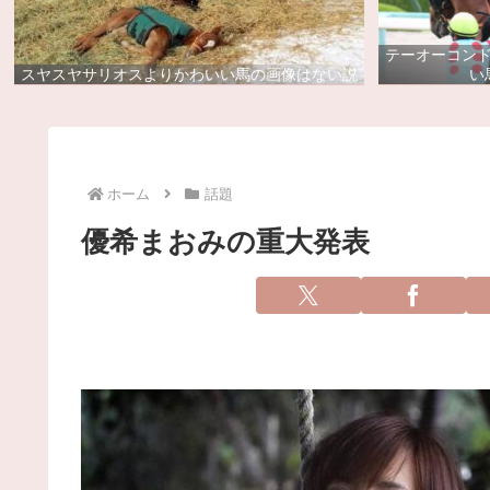
テーオーコン
スヤスヤサリオスよりかわいい馬の画像はない説
い
ホーム
話題
優希まおみの重大発表