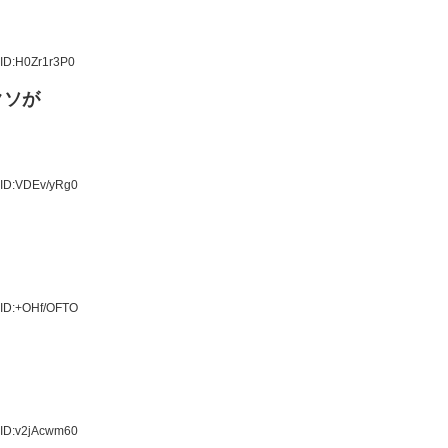
 ID:H0Zr1r3P0
クソが
 ID:VDEv/yRg0
 ID:+OHf/OFTO
 ID:v2jAcwm60