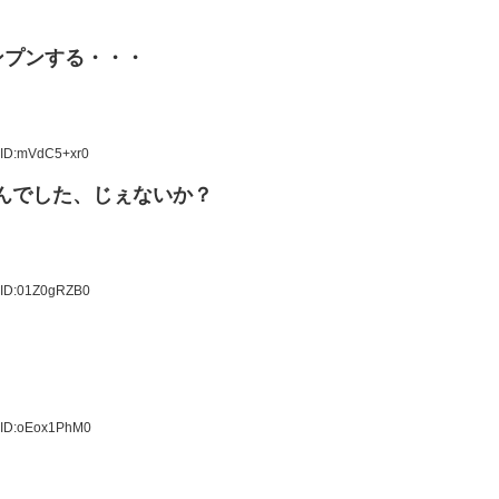
ンプンする・・・
 ID:mVdC5+xr0
せんでした、じぇないか？
 ID:01Z0gRZB0
 ID:oEox1PhM0