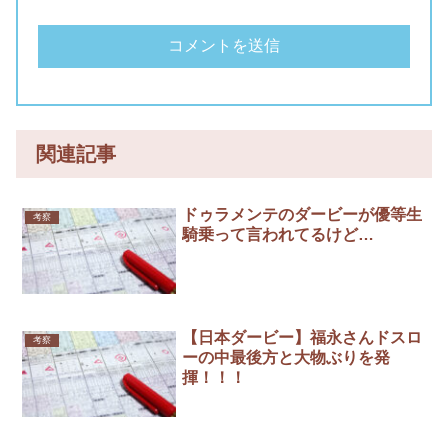
関連記事
ドゥラメンテのダービーが優等生
考察
騎乗って言われてるけど…
【日本ダービー】福永さんドスロ
考察
ーの中最後方と大物ぶりを発
揮！！！