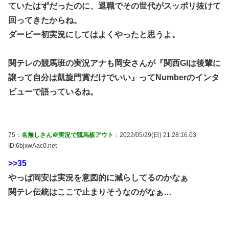
ていたはずだったのに、退職でその世代がスッポリ抜けて
回ってきたからね。
ダービー初実況にしてはよくやったと思うよ。
関テレの競馬班の実況アナも岡安さんが『関西GIは後輩に
譲って自分は凱旋門賞だけでいい』ってNumberのインタ
ビューで語っているね。
75：
名無しさん＠実況で競馬板アウト
：2022/05/29(日) 21:28:16.03
ID:6bjxwAac0.net
>>35
やっぱ岡安は実況を意図的に減らしてるのかなぁ
関テレ伝統はここで止まりそうなのがなぁ…