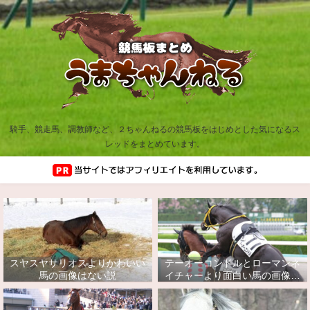
騎手、競走馬、調教師など、２ちゃんねるの競馬板をはじめとした気になるス
レッドをまとめています。
スヤスヤサリオスよりかわいい
テーオーコンドルとローマンネ
馬の画像はない説
イチャーより面白い馬の画像っ
てあるの？