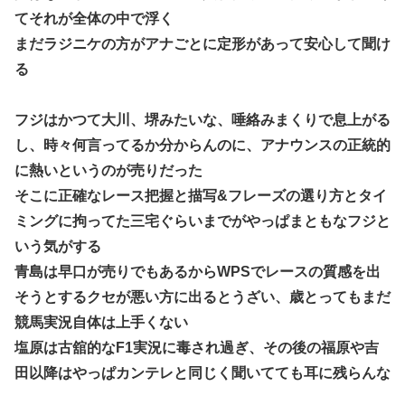
てそれが全体の中で浮く
まだラジニケの方がアナごとに定形があって安心して聞け
る
フジはかつて大川、堺みたいな、唾絡みまくりで息上がる
し、時々何言ってるか分からんのに、アナウンスの正統的
に熱いというのが売りだった
そこに正確なレース把握と描写&フレーズの選り方とタイ
ミングに拘ってた三宅ぐらいまでがやっぱまともなフジと
いう気がする
青島は早口が売りでもあるからWPSでレースの質感を出
そうとするクセが悪い方に出るとうざい、歳とってもまだ
競馬実況自体は上手くない
塩原は古舘的なF1実況に毒され過ぎ、その後の福原や吉
田以降はやっぱカンテレと同じく聞いてても耳に残らんな