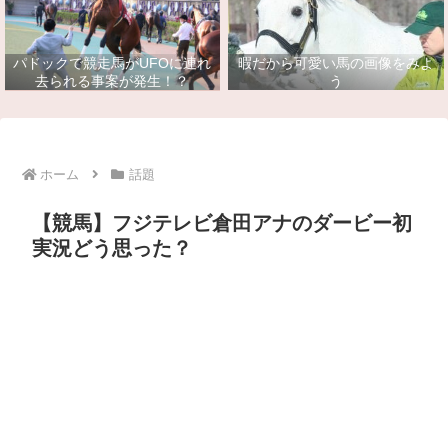
パドックで競走馬がUFOに連れ
暇だから可愛い馬の画像をみよ
去られる事案が発生！？
う
ホーム
話題
【競馬】フジテレビ倉田アナのダービー初
実況どう思った？