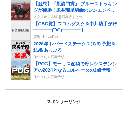
【競馬】『凱旋門賞』 ブルーストッキン
グが優勝！坂井瑠星騎乗のシンエンペラ
ー、武豊騎乗のアルリファーは着外に沈
スタリオン速報 @競馬板まとめ
む…
【CBC賞】フロムダスク＆中井騎手がｷﾀ
━━━━(ﾟ∀ﾟ)━━━━!!
競馬 - NewsPod
2026年 レパードステークス(Ｇ3) 予想＆
結果 あっぷる
俺の当たる競馬予想
【POG】モーリス産駒で母レシステンシ
アの2024となるコルベータの2歳情報
俺の当たる競馬予想
スポンサーリンク