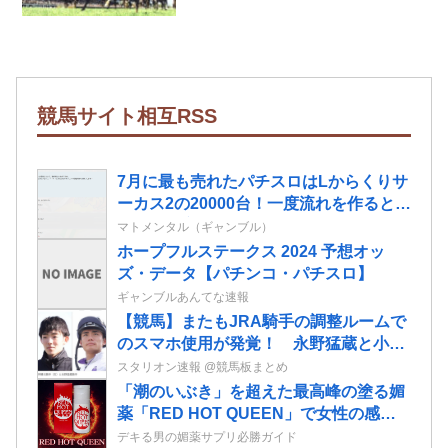
競馬サイト相互RSS
7月に最も売れたパチスロはLからくりサ
ーカス2の20000台！一度流れを作るとメ
ーカーも安泰だな…
マトメンタル（ギャンブル）
ホープフルステークス 2024 予想オッ
ズ・データ【パチンコ・パチスロ】
ギャンブルあんてな速報
【競馬】またもJRA騎手の調整ルームで
のスマホ使用が発覚！ 永野猛蔵と小林
勝太が8日から騎乗停止に
スタリオン速報 @競馬板まとめ
「潮のいぶき」を超えた最高峰の塗る媚
薬「RED HOT QUEEN」で女性の感度
を最大限に引き出せ！
デキる男の媚薬サプリ必勝ガイド