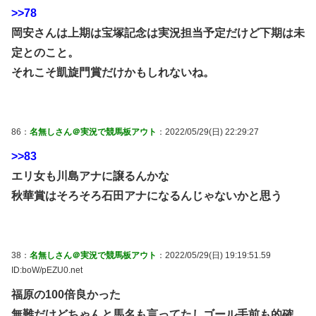
>>78
岡安さんは上期は宝塚記念は実況担当予定だけど下期は未
定とのこと。
それこそ凱旋門賞だけかもしれないね。
86：
名無しさん＠実況で競馬板アウト
：2022/05/29(日) 22:29:27
>>83
エリ女も川島アナに譲るんかな
秋華賞はそろそろ石田アナになるんじゃないかと思う
38：
名無しさん＠実況で競馬板アウト
：2022/05/29(日) 19:19:51.59
ID:boW/pEZU0.net
福原の100倍良かった
無難だけどちゃんと馬名も言ってたしゴール手前も的確