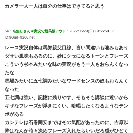
カメラ一人一人は自分の仕事はできてると思う
54：
名無しさん＠実況で競馬板アウト
：2022/05/29(日) 19:55:50.17
ID:9Gqd+9200.net
レース実況自体は馬券親父目線、言い間違いも噛みもあり
ダサい風味もあるのに、妙にクセになるトーンとフレーズ
こういう杉本みたいな味の実況がもう一人もおらんくなっ
たな
馬場みたいに五七調みたいなワードセンスの奴もおらんく
なった
五七調は強い、記憶に残りやす、そもそも講談に近いから
キザなフレーズが浮きにくい、暗唱したくなるようなテン
ポがある
カンテレは石巻岡安まではその気配があったのに、吉原以
降はなんか時々決めフレーズ入れたらいいだろ感がひどく