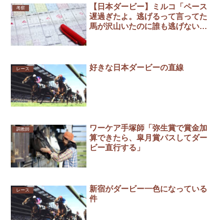
【日本ダービー】ミルコ「ペース
考察
遅過ぎたよ。逃げるって言ってた
馬が沢山いたのに誰も逃げない、
変なレースだったね。」
好きな日本ダービーの直線
レース
ワーケア手塚師「弥生賞で賞金加
調教師
算できたら、皐月賞パスしてダー
ビー直行する」
新宿がダービー一色になっている
レース
件