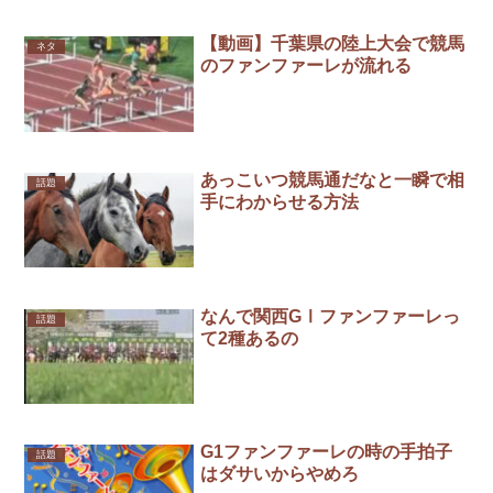
【動画】千葉県の陸上大会で競馬
ネタ
のファンファーレが流れる
あっこいつ競馬通だなと一瞬で相
話題
手にわからせる方法
なんで関西GⅠファンファーレっ
話題
て2種あるの
G1ファンファーレの時の手拍子
話題
はダサいからやめろ