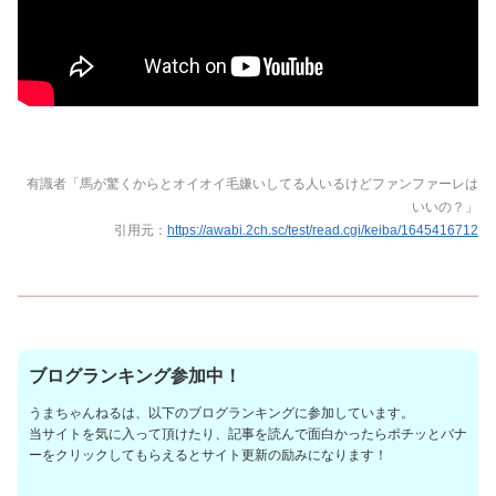
有識者「馬が驚くからとオイオイ毛嫌いしてる人いるけどファンファーレは
いいの？」
引用元：
https://awabi.2ch.sc/test/read.cgi/keiba/1645416712
ブログランキング参加中！
うまちゃんねるは、以下のブログランキングに参加しています。
当サイトを気に入って頂けたり、記事を読んで面白かったらポチッとバナ
ーをクリックしてもらえるとサイト更新の励みになります！