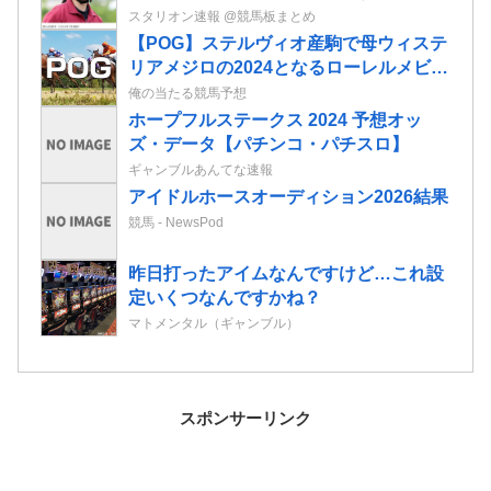
JRAが発表
スタリオン速報 @競馬板まとめ
【POG】ステルヴィオ産駒で母ウィステ
リアメジロの2024となるローレルメビウ
スの2歳情報
俺の当たる競馬予想
ホープフルステークス 2024 予想オッ
ズ・データ【パチンコ・パチスロ】
ギャンブルあんてな速報
アイドルホースオーディション2026結果
競馬 - NewsPod
昨日打ったアイムなんですけど…これ設
定いくつなんですかね？
マトメンタル（ギャンブル）
スポンサーリンク