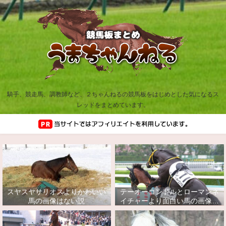
騎手、競走馬、調教師など、２ちゃんねるの競馬板をはじめとした気になるス
レッドをまとめています。
スヤスヤサリオスよりかわいい
テーオーコンドルとローマンネ
馬の画像はない説
イチャーより面白い馬の画像っ
てあるの？