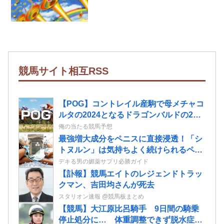
競馬サイト相互RSS
【POG】コントレイル産駒で母メチャコ
ルタの2024となるドラゴンバルドの2歳
情報
俺の当たる競馬予想
最強増大成分をペニスに直接浸透！「シ
トヌルン」は気持ちよく続けられるペニ
ス増大ローションだ！
デキる男の媚薬サプリ必勝ガイド
【訃報】競馬エイトのレジェンドトラッ
クマン、吉田均さんが死去
スタリオン速報 @競馬板まとめ
【競馬】大江原比呂騎手 9日間の騎乗
停止処分に… 体重調整できず脱水症