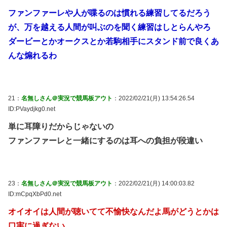
ファンファーレや人が喋るのは慣れる練習してるだろう
が、万を越える人間が叫ぶのを聞く練習はしとらんやろ
ダービーとかオークスとか若駒相手にスタンド前で良くあ
んな煽れるわ
21：
名無しさん＠実況で競馬板アウト
：2022/02/21(月) 13:54:26.54
ID:PVaydjkg0.net
単に耳障りだからじゃないの
ファンファーレと一緒にするのは耳への負担が段違い
23：
名無しさん＠実況で競馬板アウト
：2022/02/21(月) 14:00:03.82
ID:mCpqXbPd0.net
オイオイは人間が聴いてて不愉快なんだよ馬がどうとかは
口実に過ぎない