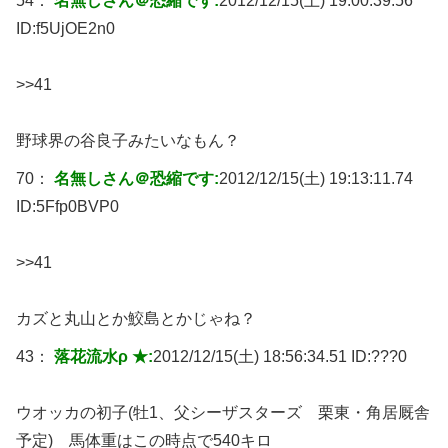
54：
名無しさん＠恐縮です:
2012/12/15(土) 19:00:39.56
ID:
f5UjOE2n0
>>41
野球界の谷良子みたいなもん？
70：
名無しさん＠恐縮です:
2012/12/15(土) 19:13:11.74
ID:
5Ffp0BVP0
>>41
カズと丸山とか鮫島とかじゃね？
43：
落花流水ρ ★:
2012/12/15(土) 18:56:34.51 ID:
???0
ウオッカの初子(牡1、父シーザスターズ 栗東・角居厩舎
予定) 馬体重はこの時点で540キロ