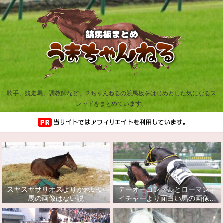
騎手、競走馬、調教師など、２ちゃんねるの競馬板をはじめとした気になるス
レッドをまとめています。
スヤスヤサリオスよりかわいい
テーオーコンドルとローマンネ
馬の画像はない説
イチャーより面白い馬の画像っ
てあるの？