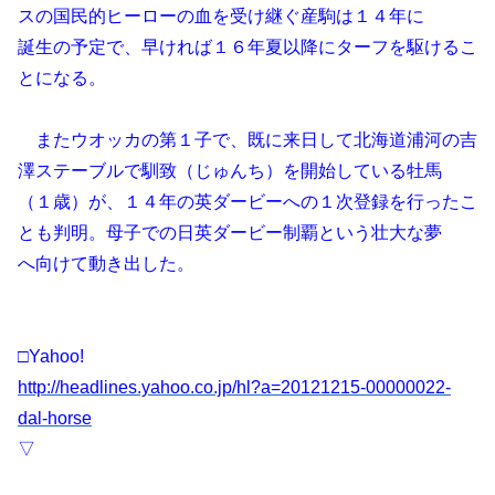
スの国民的ヒーローの血を受け継ぐ産駒は１４年に
誕生の予定で、早ければ１６年夏以降にターフを駆けるこ
とになる。
またウオッカの第１子で、既に来日して北海道浦河の吉
澤ステーブルで馴致（じゅんち）を開始している牡馬
（１歳）が、１４年の英ダービーへの１次登録を行ったこ
とも判明。母子での日英ダービー制覇という壮大な夢
へ向けて動き出した。
□Yahoo!
http://headlines.yahoo.co.jp/hl?a=20121215-00000022-
dal-horse
▽