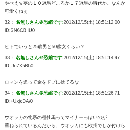
やべえｗ夢の１０冠馬どころか１７冠馬の時代か。なんか
可愛くねぇ
32：
名無しさん＠恐縮です:
2012/12/15(土) 18:51:12.00
ID:
SN6CBliU0
ヒトでいうと25歳男と50歳女くらい？
33：
名無しさん＠恐縮です:
2012/12/15(土) 18:51:14.97
ID:
jJo7X5Bb0
ロマンを追って金をドブに捨てるな
34：
名無しさん＠恐縮です:
2012/12/15(土) 18:51:26.71
ID:
+UxjcDA/0
ウオッカの牝系の種牡馬ってマイナーっぽいのが
重ねられているんだから、ウオッカにも欧州でしか付けら