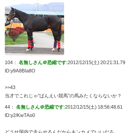
104：
名無しさん＠恐縮です:
2012/12/15(土) 20:21:31.79
ID:
y9A8BIa8O
>>43
当才でこれじゃ“ばんえい競馬”の馬みたくならないか？
44：
名無しさん＠恐縮です:
2012/12/15(土) 18:56:48.61
ID:
y2/KwTAo0
どうせ国内で走らせるんだからキンカメでいいだろ。