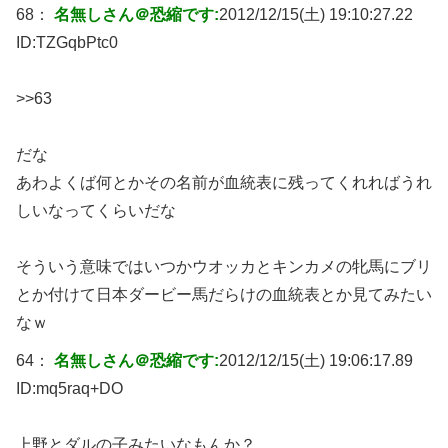
68：
名無しさん＠恐縮です:
2012/12/15(土) 19:10:27.22
ID:
TZGqbPtc0
>>63
だな
あわよくば何とかその名前が血統表に残ってくれればうれ
しいなってくらいだな
そういう意味ではいつかウオッカとキンカメの牝馬にブリ
とか付けて日本ダービー馬だらけの血統表とか見てみたい
なｗ
64：
名無しさん＠恐縮です:
2012/12/15(土) 19:06:17.89
ID:
mq5raq+DO
上野とダルの子みたいなもんか？