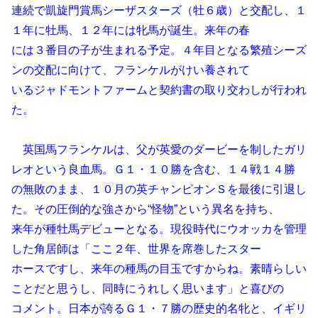
連続で凱旋門賞馬シーザスターズ（牡６歳）と交配し、１
１年に牡馬、１２年には牝馬が誕生。来年の春
には３番目の子が生まれる予定。４年目となる繁殖シーズ
ンの交配に向けて、フランケルがけい養されて
いるジャドモントファームと契約書の取り交わしが行われ
た。
英国馬フランケルは、父が英愛のダービーを制したガリ
レオという良血馬。Ｇ１・１０勝を含む、１４戦１４勝
の無敗のまま、１０月の英チャンピオンＳを最後に引退し
た。その圧倒的な強さから“怪物”という異名を持ち、
来年が種牡馬デビューとなる。現役時代にウオッカを管理
した角居師は「ここ２年、世界を席巻したスター
ホースですし、来年の種馬の目玉ですからね。素晴らしい
ことだと思うし、同時にうれしく思います」と喜びの
コメント。日本が誇るＧ１・７勝の歴史的名牝と、イギリ