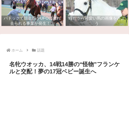
パドックで競走馬がUFOに連れ
暇だから可愛い馬の画像をみよ
去られる事案が発生！？
う
ホーム
話題
名牝ウオッカ、14戦14勝の“怪物”フランケ
ルと交配！夢の17冠ベビー誕生へ