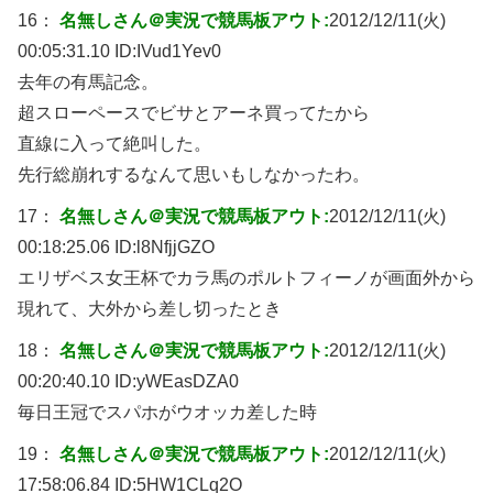
16：
名無しさん＠実況で競馬板アウト:
2012/12/11(火)
00:05:31.10 ID:
IVud1Yev0
去年の有馬記念。
超スローペースでビサとアーネ買ってたから
直線に入って絶叫した。
先行総崩れするなんて思いもしなかったわ。
17：
名無しさん＠実況で競馬板アウト:
2012/12/11(火)
00:18:25.06 ID:
l8NfjjGZO
エリザベス女王杯でカラ馬のポルトフィーノが画面外から
現れて、大外から差し切ったとき
18：
名無しさん＠実況で競馬板アウト:
2012/12/11(火)
00:20:40.10 ID:
yWEasDZA0
毎日王冠でスパホがウオッカ差した時
19：
名無しさん＠実況で競馬板アウト:
2012/12/11(火)
17:58:06.84 ID:
5HW1CLq2O