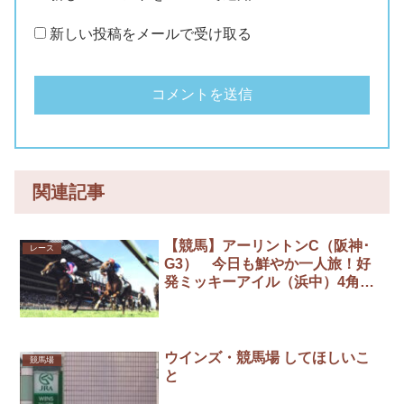
新しい投稿をメールで受け取る
関連記事
【競馬】アーリントンC（阪神･
レース
G3） 今日も鮮やか一人旅！好
発ミッキーアイル（浜中）4角溜
めて直線突き放し完勝！4連勝で
重賞2勝目
ウインズ・競馬場 してほしいこ
競馬場
と