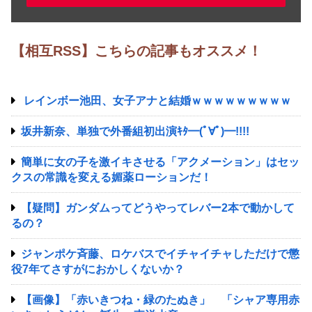
【相互RSS】こちらの記事もオススメ！
レインボー池田、女子アナと結婚ｗｗｗｗｗｗｗｗｗ
坂井新奈、単独で外番組初出演ｷﾀ━(ﾟ∀ﾟ)━!!!!
簡単に女の子を激イキさせる「アクメーション」はセッ
クスの常識を変える媚薬ローションだ！
【疑問】ガンダムってどうやってレバー2本で動かして
るの？
ジャンポケ斉藤、ロケバスでイチャイチャしただけで懲
役7年てさすがにおかしくないか？
【画像】「赤いきつね・緑のたぬき」 「シャア専用赤