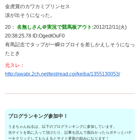
金虎賞のカワカミプリンセス
涙が出そうになった。
20：
名無しさん＠実況で競馬板アウト:
2012/12/11(火)
20:38:25.78 ID:
OgedtOuF0
有馬記念でタップが一瞬ロブロイを差しかえしそうになっ
たとき
元スレ：
http://awabi.2ch.net/test/read.cgi/keiba/1355130053/
ブログランキング参加中！
うまちゃんねるは、以下のブログランキングに参加しています。
当サイトを気に入って頂けたり、記事を読んで面白かったらポチッとバナ
ーをクリックしてもらえるとサイト更新の励みになります！