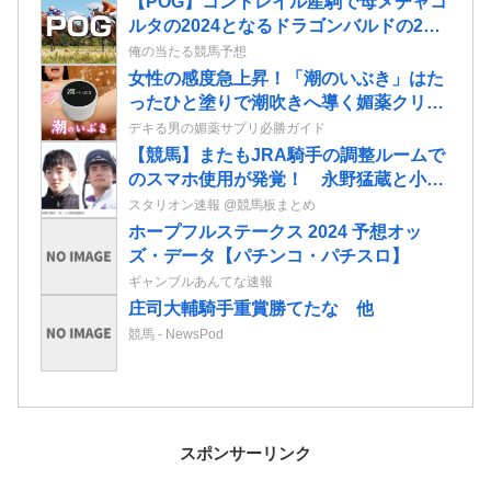
【POG】コントレイル産駒で母メチャコ
ルタの2024となるドラゴンバルドの2歳
情報
俺の当たる競馬予想
女性の感度急上昇！「潮のいぶき」はた
ったひと塗りで潮吹きへ導く媚薬クリー
ムだ！
デキる男の媚薬サプリ必勝ガイド
【競馬】またもJRA騎手の調整ルームで
のスマホ使用が発覚！ 永野猛蔵と小林
勝太が8日から騎乗停止に
スタリオン速報 @競馬板まとめ
ホープフルステークス 2024 予想オッ
ズ・データ【パチンコ・パチスロ】
ギャンブルあんてな速報
庄司大輔騎手重賞勝てたな 他
競馬 - NewsPod
スポンサーリンク