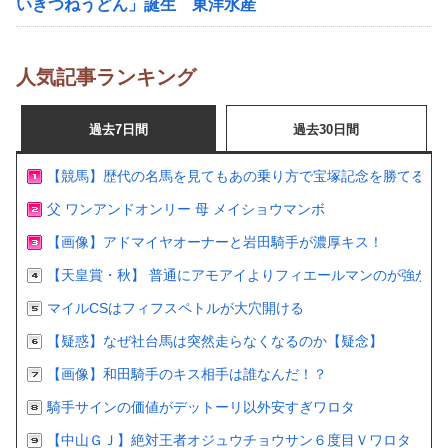
いきつねうどん」誕生 東洋水産
人気記事ランキング
過去7日間
過去30日間
【競馬】歴代の名馬を見てもあの乗り方で宝塚記念を勝てるの
父 ワンアンドオンリー 母 メイショウマンボ
【画像】アドマイヤオーナーと岩田騎手が濃厚キス！
【天皇賞・秋】 普通にアモアイよりフィエールマンのが強かっ
マイルCSはフィフスペトルが大穴開ける
【疑惑】なぜ社台馬は突然走らなくなるのか【疑念】
【画像】和田騎手のキス相手は誰なんだ！？
騎手サインの価値がデットーリ以外安すぎワロタ
【中山ＧＪ】絶対王者オジュウチョウサン６度目Ｖワロタ