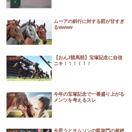
ムーアの斜行に対する罰が甘すぎ
話題
るwwww
【おんJ競馬部】宝塚記念に自信
レース
ニキ！！！！！！
今年の宝塚記念で一番盛り上がる
話題
メンツを考えるスレ
今思うとサムソンの凱旋門の超絶
レース