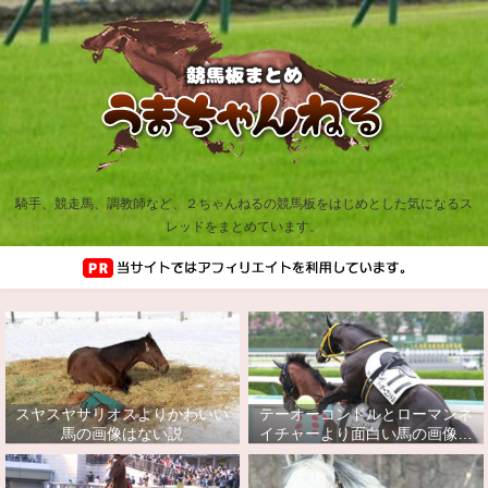
騎手、競走馬、調教師など、２ちゃんねるの競馬板をはじめとした気になるス
レッドをまとめています。
スヤスヤサリオスよりかわいい
テーオーコンドルとローマンネ
馬の画像はない説
イチャーより面白い馬の画像っ
てあるの？