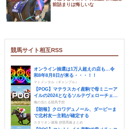
前詰まりは悔しいな
競馬サイト相互RSS
オンライン抽選は1万人超えの店も…令
和8年8月8日が来る・・・！！
マトメンタル（ギャンブル）
【POG】マテラスカイ産駒で母ミニーア
イルの2024となるソルテヴェローチェの
2歳情報
俺の当たる競馬予想
【朗報】クロワデュノール、ダービーま
で北村友一主戦が確定する
スタリオン速報 @競馬板まとめ