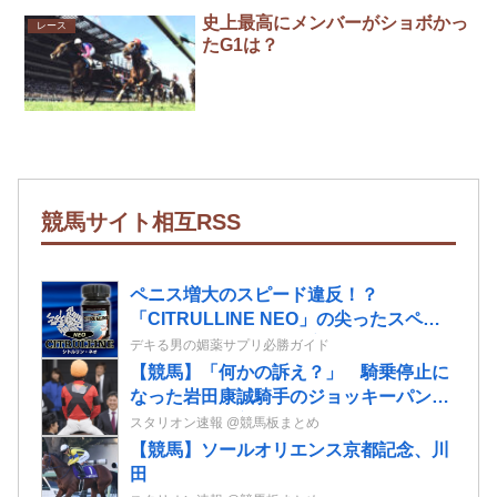
史上最高にメンバーがショボかっ
レース
たG1は？
競馬サイト相互RSS
ペニス増大のスピード違反！？
「CITRULLINE NEO」の尖ったスペッ
クで短期サイズＵＰを実現！
デキる男の媚薬サプリ必勝ガイド
【競馬】「何かの訴え？」 騎乗停止に
なった岩田康誠騎手のジョッキーパンツ
を複数騎手が着用
スタリオン速報 @競馬板まとめ
【競馬】ソールオリエンス京都記念、川
田