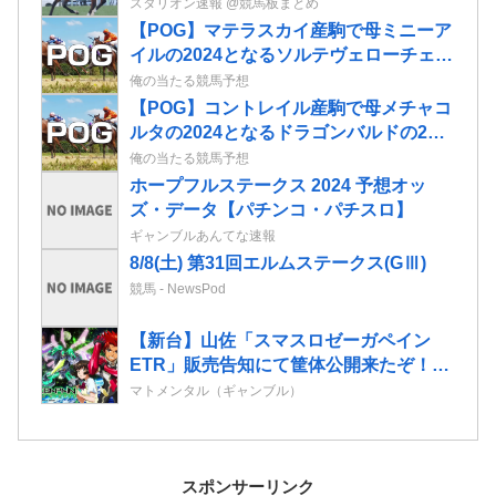
スタリオン速報 @競馬板まとめ
【POG】マテラスカイ産駒で母ミニーア
イルの2024となるソルテヴェローチェの
2歳情報
俺の当たる競馬予想
【POG】コントレイル産駒で母メチャコ
ルタの2024となるドラゴンバルドの2歳
情報
俺の当たる競馬予想
ホープフルステークス 2024 予想オッ
ズ・データ【パチンコ・パチスロ】
ギャンブルあんてな速報
8/8(土) 第31回エルムステークス(GⅢ)
競馬 - NewsPod
【新台】山佐「スマスロゼーガペイン
ETR」販売告知にて筐体公開来たぞ！次
世代ゼーガシステム起動！！！
マトメンタル（ギャンブル）
スポンサーリンク