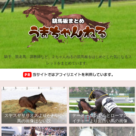
騎手、競走馬、調教師など、２ちゃんねるの競馬板をはじめとした気になるス
レッドをまとめています。
スヤスヤサリオスよりかわいい
テーオーコンドルとローマンネ
馬の画像はない説
イチャーより面白い馬の画像っ
てあるの？