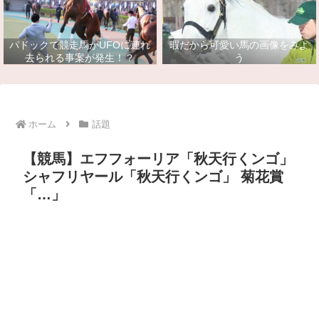
パドックで競走馬がUFOに連れ
暇だから可愛い馬の画像をみよ
去られる事案が発生！？
う
ホーム
話題
【競馬】エフフォーリア「秋天行くンゴ」
シャフリヤール「秋天行くンゴ」 菊花賞
「…」