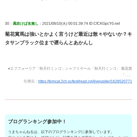
30：
風吹けば名無し
：2021/08/10(火) 00:01:39.74 ID:CfCKGpcY0.net
菊花賞馬は強いとかよく言うけど最近は散々やないか？キ
タサンブラック位まで遡らんとあかんし
●エフフォーリア「秋天行くンゴ」シャフリヤール「秋天行くンゴ」 菊花賞
「…」
引用元：
https://tomcat.2ch.sc/test/read.cgi/livejupiter/1628520771
ブログランキング参加中！
うまちゃんねるは、以下のブログランキングに参加しています。