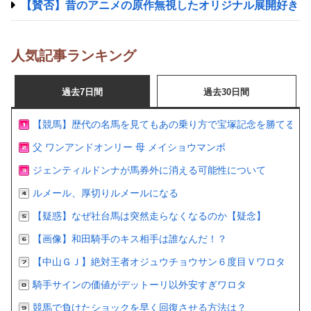
【賛否】昔のアニメの原作無視したオリジナル展開好き
人気記事ランキング
過去7日間
過去30日間
【競馬】歴代の名馬を見てもあの乗り方で宝塚記念を勝てるの
父 ワンアンドオンリー 母 メイショウマンボ
ジェンティルドンナが馬券外に消える可能性について
ルメール、厚切りルメールになる
【疑惑】なぜ社台馬は突然走らなくなるのか【疑念】
【画像】和田騎手のキス相手は誰なんだ！？
【中山ＧＪ】絶対王者オジュウチョウサン６度目Ｖワロタ
騎手サインの価値がデットーリ以外安すぎワロタ
競馬で負けたショックを早く回復させる方法は？