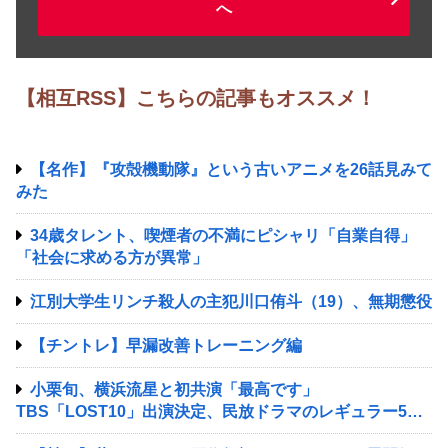
へ
【相互RSS】こちらの記事もオススメ！
【名作】『攻殻機動隊』という古いアニメを26話見みて
みた
34歳タレント、喫煙者の不満にピシャリ「自業自得」
「社会に求める方が異常」
江別大学生リンチ殺人の主犯川口侑斗（19）、無期懲役
【チントレ】早漏改善トレーニング編
小栗旬、横浜流星と初共演「最高です」
TBS「LOST10」出演決定、民放ドラマのレギュラー5年
ぶり