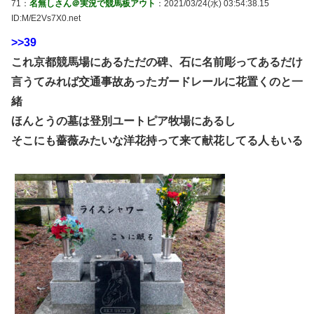
71：
名無しさん＠実況で競馬板アウト
：2021/03/24(水) 03:54:38.15
ID:M/E2Vs7X0.net
>>39
これ京都競馬場にあるただの碑、石に名前彫ってあるだけ
言うてみれば交通事故あったガードレールに花置くのと一
緒
ほんとうの墓は登別ユートピア牧場にあるし
そこにも薔薇みたいな洋花持って来て献花してる人もいる