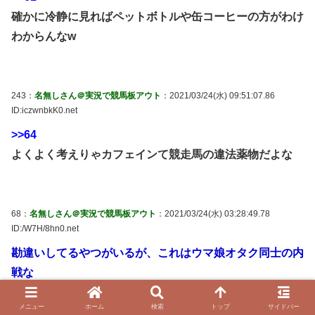
確かに冷静に見ればペットボトルや缶コーヒーの方がわけ
わからんなw
243：
名無しさん＠実況で競馬板アウト
：2021/03/24(水) 09:51:07.86
ID:iczwnbkK0.net
>>64
よくよく考えりゃカフェインて競走馬の違法薬物だよな
68：
名無しさん＠実況で競馬板アウト
：2021/03/24(水) 03:28:49.78
ID:/W7H/8hn0.net
勘違いしてるやつがいるが、これはウマ娘オタク同士の内
戦な
「長く楽しみたいコンテンツなのに同じウマ娘オタクが余
メニュー
ホーム
検索
トップ
サイドバー
計なことするな」って感じ