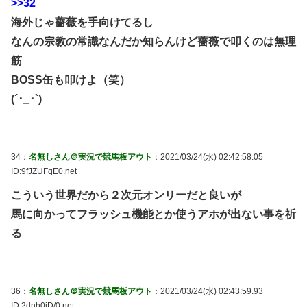
>>32
海外じゃ薔薇を手向けてるし
なんの宗教の常識なんだか知らんけど薔薇で叩くのは無理
筋
BOSS缶も叩けよ（笑）
(´･_･`)
34：
名無しさん＠実況で競馬板アウト
：2021/03/24(水) 02:42:58.05
ID:9fJZUFqE0.net
こういう世界だから２次元オンリーだと良いが
馬に向かってフラッシュ機能とか使うアホが出ない事を祈
る
36：
名無しさん＠実況で競馬板アウト
：2021/03/24(水) 02:43:59.93
ID:2dnh0iD/0.net