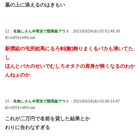
墓の上に添えるのはきもい
12：
名無しさん＠実況で競馬板アウト
：2021/03/24(水) 02:01:48.30
ID:n5fT4+HF0.net
新撰組の屯所絵馬にるろ剣(敵)飾りまくるバカも沸いてた
し
ほんとバカのせいでむしろオタクの肩身が狭くなるのわか
んねぇのか
15：
名無しさん＠実況で競馬板アウト
：2021/03/24(水) 02:06:14.87
ID:n5fT4+HF0.net
これが二万円で名前を貸した結果とか
わりに合わなすぎる