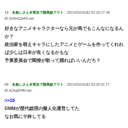
16：
名無しさん＠実況で競馬板アウト
：2021/03/24(水) 02:10:27.39
ID:3XAH2ZeF0.net
好きなアニメキャラクターなら元が馬でもこんなになるん
か？
政治家を萌えキャラにしたアニメとゲームを作ってくれれ
ば少しは日本が良くなるかもな
予算委員会で閣僚が歌って踊ればいいんだろ？
66：
名無しさん＠実況で競馬板アウト
：2021/03/24(水) 03:25:01.77
ID:sCKqEPIf0.net
>>16
DMMが歴代総理の擬人化運営してた
なお既にサ終してる