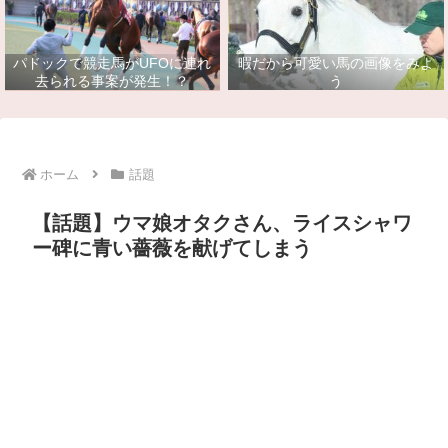
パドックで競走馬がUFOに連れ
暇だから可愛い馬の画像をみよ
去られる事案が発生！？
う
ホーム
話題
【話題】ウマ娘オタクさん、ライスシャワ
ー碑に青い薔薇を献げてしまう