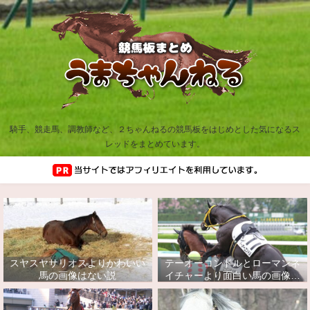
騎手、競走馬、調教師など、２ちゃんねるの競馬板をはじめとした気になるス
レッドをまとめています。
スヤスヤサリオスよりかわいい
テーオーコンドルとローマンネ
馬の画像はない説
イチャーより面白い馬の画像っ
てあるの？