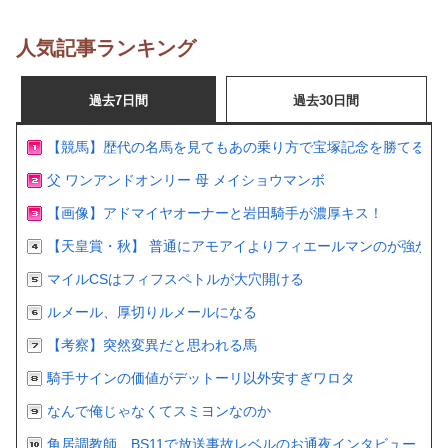
人気記事ランキング
過去7日間
過去30日間
【競馬】歴代の名馬を見てもあの乗り方で宝塚記念を勝てるの
父 ワンアンドオンリー 母 メイショウマンボ
【画像】アドマイヤオーナーと岩田騎手が濃厚キス！
【天皇賞・秋】 普通にアモアイよりフィエールマンのが強かっ
マイルCSはフィフスペトルが大穴開ける
ルメール、厚切りルメールになる
【考察】突然変異だと思われる馬
騎手サインの価値がデットーリ以外安すぎワロタ
なんで俺じゃなくてスミヨンなのか
角居調教師、BS11で放送事故レベルのお通夜インタビュー