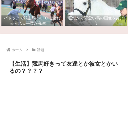
パドックで競走馬がUFOに連れ
暇だから可愛い馬の画像をみよ
去られる事案が発生！？
う
ホーム
話題
【生活】競馬好きって友達とか彼女とかい
るの？？？？