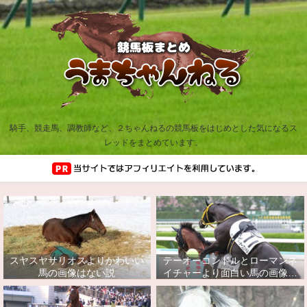
騎手、競走馬、調教師など、２ちゃんねるの競馬板をはじめとした気になるス
レッドをまとめています。
スヤスヤサリオスよりかわいい
テーオーコンドルとローマンネ
馬の画像はない説
イチャーより面白い馬の画像っ
てあるの？