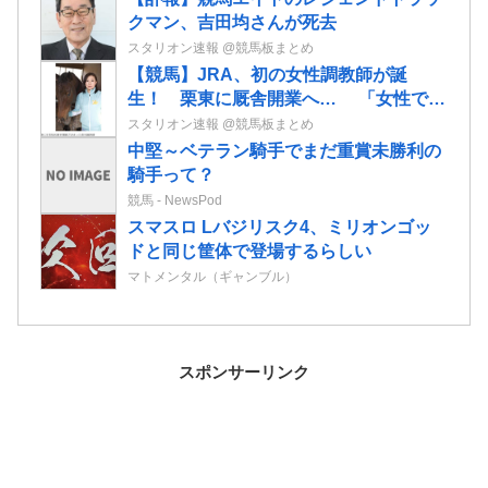
クマン、吉田均さんが死去
スタリオン速報 @競馬板まとめ
【競馬】JRA、初の女性調教師が誕
生！ 栗東に厩舎開業へ… 「女性でも
できる仕事だと知ってもらいたい」「長
スタリオン速報 @競馬板まとめ
く愛される馬を育てたい」
中堅～ベテラン騎手でまだ重賞未勝利の
騎手って？
競馬 - NewsPod
スマスロ Lバジリスク4、ミリオンゴッ
ドと同じ筐体で登場するらしい
マトメンタル（ギャンブル）
スポンサーリンク