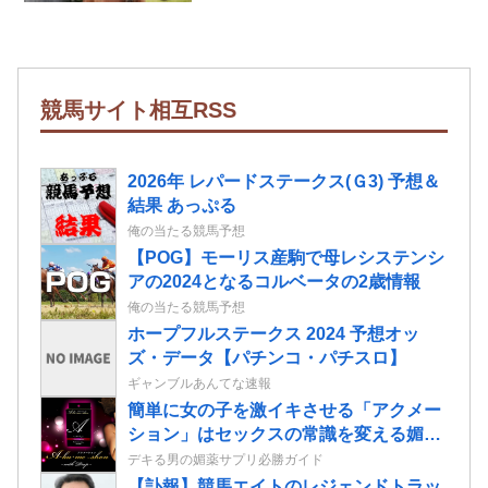
競馬サイト相互RSS
2026年 レパードステークス(Ｇ3) 予想＆
結果 あっぷる
俺の当たる競馬予想
【POG】モーリス産駒で母レシステンシ
アの2024となるコルベータの2歳情報
俺の当たる競馬予想
ホープフルステークス 2024 予想オッ
ズ・データ【パチンコ・パチスロ】
ギャンブルあんてな速報
簡単に女の子を激イキさせる「アクメー
ション」はセックスの常識を変える媚薬
ローションだ！
デキる男の媚薬サプリ必勝ガイド
【訃報】競馬エイトのレジェンドトラッ