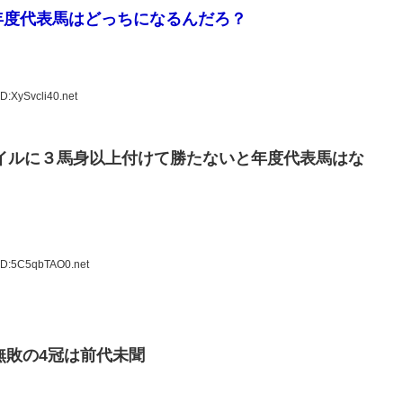
年度代表馬はどっちになるんだろ？
D:XySvcli40.net
イルに３馬身以上付けて勝たないと年度代表馬はな
ID:5C5qbTAO0.net
無敗の4冠は前代未聞