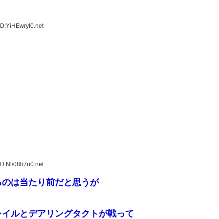
D:YiHEwryI0.net
D:Nl/08b7n0.net
るのは当たり前だと思うが
レイルとデアリングタクトが戦って