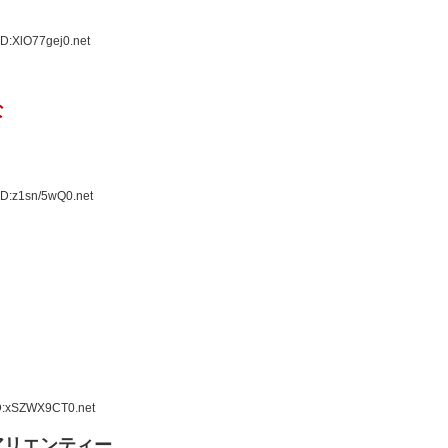
D:XlO77gej0.net
な
ID:z1sn/5wQ0.net
ID:xSZWX9CT0.net
アリエンティー