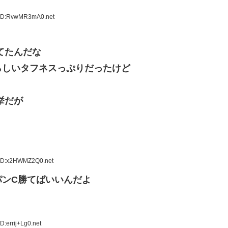
 ID:RvwMR3mA0.net
てたんだな
らしいタフネスっぷりだったけど
挙だが
 ID:x2HWMZ2Q0.net
パンC勝てばいいんだよ
:errij+Lg0.net