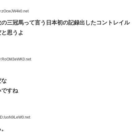
D:zOcwJW4k0.net
敗の三冠馬って言う日本初の記録出したコントレイル
だと思うよ
ID:RoOM3eWK0.net
だな
いですね
ID:/uoN9LeW0.net
ろ。