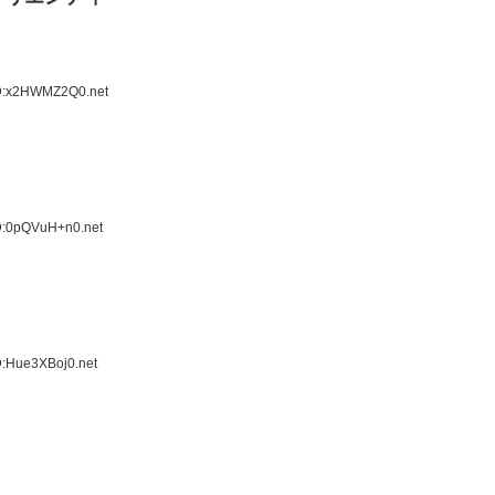
ID:x2HWMZ2Q0.net
D:0pQVuH+n0.net
D:Hue3XBoj0.net