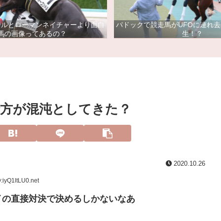
ドルとローマンネイチャーより面白
パドックで競走馬がUFOに連れ
馬の画像ってあるの？
生！？
行方が混沌としてきた？
2020.10.26
:iyQ1ltLU0.net
イの直接対決で決めるしかないなあ