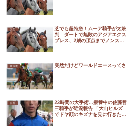
芝でも超特急！ムーア騎手が太鼓
話題
判 ダートで無敗のアジアエクス
プレス、2歳の頂点までノンスト
ップ/朝日杯FS
突然だけどワールドエースってさ
競走馬
23時間の大手術…療養中の佐藤哲
話題
三騎手が近況報告 「大山ヒルズ
でドヤ顔のキズナを見に行きた
い」