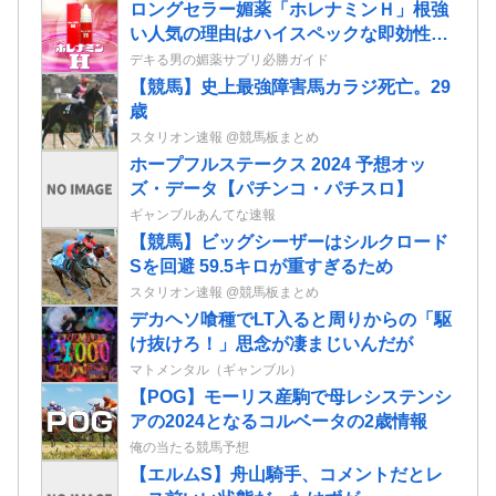
ロングセラー媚薬「ホレナミンＨ」根強
い人気の理由はハイスペックな即効性と
持続力！
デキる男の媚薬サプリ必勝ガイド
【競馬】史上最強障害馬カラジ死亡。29
歳
スタリオン速報 @競馬板まとめ
ホープフルステークス 2024 予想オッ
ズ・データ【パチンコ・パチスロ】
ギャンブルあんてな速報
【競馬】ビッグシーザーはシルクロード
Sを回避 59.5キロが重すぎるため
スタリオン速報 @競馬板まとめ
デカヘソ喰種でLT入ると周りからの「駆
け抜けろ！」思念が凄まじいんだが
マトメンタル（ギャンブル）
【POG】モーリス産駒で母レシステンシ
アの2024となるコルベータの2歳情報
俺の当たる競馬予想
【エルムS】舟山騎手、コメントだとレ