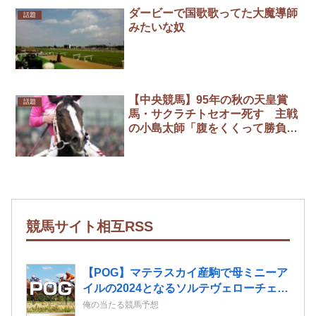
ダービーで国歌歌ってた大魔導師
話題
みたいな奴
【中央競馬】95年の秋の天皇賞
話題
馬・サクラチトセオー死す 主戦
の小島太師「腹をくくって勝負に
出ることの大切さを改めて教えて
くれた馬」
競馬サイト相互RSS
【POG】マテラスカイ産駒で母ミニーア
イルの2024となるソルテヴェローチェの
2歳情報
俺の当たる競馬予想