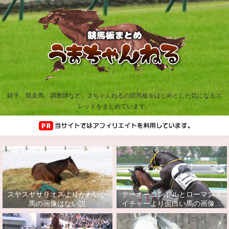
騎手、競走馬、調教師など、２ちゃんねるの競馬板をはじめとした気になるス
レッドをまとめています。
スヤスヤサリオスよりかわいい
テーオーコンドルとローマンネ
馬の画像はない説
イチャーより面白い馬の画像っ
てあるの？