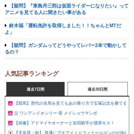
【疑問】『東島丹三郎は仮面ライダーになりたい』って
アニメを見てる人に聞きたい事がある
鈴木福「運転免許を取得しました！！ちゃんとMTだ
よ」
【疑問】ガンダムってどうやってレバー2本で動かして
るの？
人気記事ランキング
過去7日間
過去30日間
【競馬】歴代の名馬を見てもあの乗り方で宝塚記念を勝てるの
父 ワンアンドオンリー 母 メイショウマンボ
【画像】アドマイヤオーナーと岩田騎手が濃厚キス！
【天皇賞・秋】 普通にアモアイよりフィエールマンのが強かっ