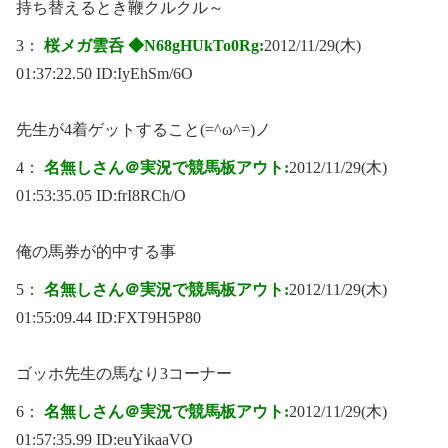
持ち替えるとき鞭クルクル～
3：
桜メガ雲呑 ◆N68gHUkTo0Rg:
2012/11/29(木)
01:37:22.50 ID:
IyEhSm/6O
先生が4着ゲットすること(=^ω^=)ノ
4：
名無しさん＠実況で競馬板アウト:
2012/11/29(木)
01:53:35.05 ID:
frI8RCh/O
俺の馬券が的中する事
5：
名無しさん＠実況で競馬板アウト:
2012/11/29(木)
01:55:09.44 ID:
FXT9H5P80
ゴッホ先生の馬なり3コーナー
6：
名無しさん＠実況で競馬板アウト:
2012/11/29(木)
01:57:35.99 ID:
euYikaaVO