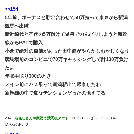
>>154
5年前、ボーナスと貯金合わせて50万持って東京から新潟
競馬へ出陣
新幹線代と宿代の5万儲けて温泉でのんびりしようと新幹
線からPATで購入
小倉で絶対の自信があった田中健がやらかしおかしくなり
競馬場前のコンビニで70万キャッシングして計100万負け
たよ
年収手取り300のとき
メイン前にバス乗って新潟駅出て帰京したわ
新幹線の中で変なテンションだったの憶えてる
234：
名無しさん＠実況で競馬板アウト
：2019/12/22(日) 23:33:13.47
ID:Kkz6vP540