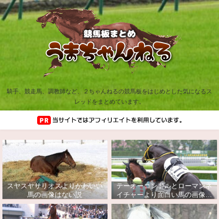
騎手、競走馬、調教師など、２ちゃんねるの競馬板をはじめとした気になるス
レッドをまとめています。
スヤスヤサリオスよりかわいい
テーオーコンドルとローマンネ
馬の画像はない説
イチャーより面白い馬の画像っ
てあるの？