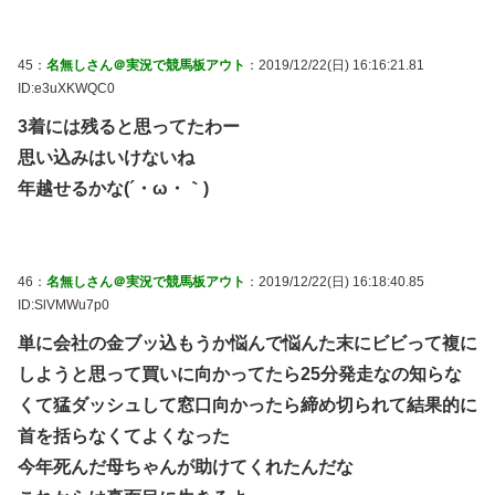
45：
名無しさん＠実況で競馬板アウト
：2019/12/22(日) 16:16:21.81
ID:e3uXKWQC0
3着には残ると思ってたわー
思い込みはいけないね
年越せるかな(´・ω・｀)
46：
名無しさん＠実況で競馬板アウト
：2019/12/22(日) 16:18:40.85
ID:SlVMWu7p0
単に会社の金ブッ込もうか悩んで悩んた末にビビって複に
しようと思って買いに向かってたら25分発走なの知らな
くて猛ダッシュして窓口向かったら締め切られて結果的に
首を括らなくてよくなった
今年死んだ母ちゃんが助けてくれたんだな