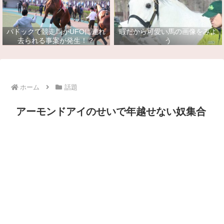
パドックで競走馬がUFOに連れ
暇だから可愛い馬の画像をみよ
去られる事案が発生！？
う
ホーム
話題
アーモンドアイのせいで年越せない奴集合