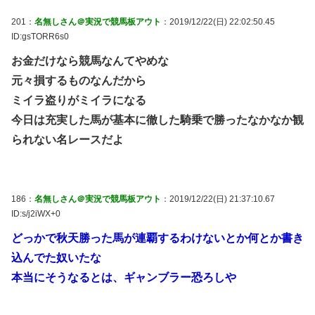
201：
名無しさん＠実況で競馬板アウト
：2019/12/22(日) 22:02:50.45
ID:gsTORR6s0
お金だけなら競馬なんてやめな
元々損するものなんだから
ミイラ盗りがミイラになる
今日は充実した馬が基本に徹した騎乗で勝ったなかなか観
られない名レースだよ
186：
名無しさん＠実況で競馬板アウト
：2019/12/22(日) 21:37:10.67
ID:s/j2iWX+0
どっかで秋天勝った馬が連覇するわけないとか何とか書き
込んでた奴いたな
本当にそうなるとは、ギャンブラー恐ろしや