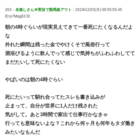
263：
名無しさん＠実況で競馬板アウト
：2019/12/23(月) 00:55:50.45
ID:p7MqgECI0
朝の4時ぐらいが現実見えてきて一番死にたくなるんだよ
な
外れた瞬間は残った金でやけくそで風俗行って
酒浴びるように飲んでって感じで気持ちがふわふわしてて
まだたいして死にたくない
やばいのは朝の4時ぐらい
死にたいって馴れ合ってたスレも書き込みが
止まって、自分が世界に1人だけ残された
気がして。あと3時間で家出て仕事行かなきゃ
行っても意味ないよな？これから何ヶ月も何年もタダ働き
みたいなもんだ