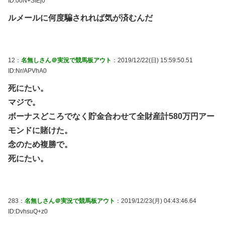
ID:0oN+SIEj0
ルメールに何度騙されれば気が済むんだ
12：
名無しさん＠実況で競馬板アウト
：2019/12/22(日) 15:59:50.51
ID:Nr/APVhA0
死にたい。
マジで。
ボーナスどころでなく貯金合わせて全財産計580万円アー
モンドに賭けた。
念のため複勝で。
死にたい。
283：
名無しさん＠実況で競馬板アウト
：2019/12/23(月) 04:43:46.64
ID:DvhsuQ+z0