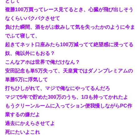
として
複勝100万買ってレース見てるとき、心臓が飛び出しそう
なくらいバクバクさせて
負けた瞬間、酒をがぶ飲みして気を失ったかのように今ま
でふて寝して、
起きてネット口座みたら100万減ってて絶望感に浸ってる
奴、俺以外にもおる？
こんなアホは世界で俺だけなん？
安田記念も単5万失って、天皇賞ではダノンプレミアムの
単勝5万に浮気して
打ちひしがれて、マジで俺なにやってるんだろ
マジで5年で貯めた300万のうち、1/3も持ってかれたよ
もうクリーンルームに入ってション便我慢しながらPC作
業するの嫌だよ
過去にかえらさせてよ
死にたいよこれ