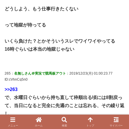
どうしよう、もう仕事行きたくない
って地獄が待ってる
いくら負けた？とかそういうスレでワイワイやってる
16時ぐらいは本当の地獄じゃない
265：
名無しさん＠実況で競馬板アウト
：2019/12/23(月) 01:00:23.77
ID:cVhnCq5n0
>>263
で、水曜日ぐらいから持ち直して枠順出る頃には8割戻っ
て、当日になると完全に先週のことは忘れる、その繰り返
し
メニュー
ホーム
検索
トップ
サイドバー