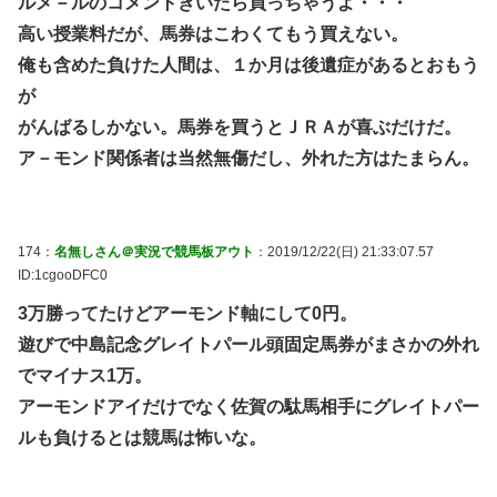
ルメ－ルのコメントきいたら買っちゃうよ・・・
高い授業料だが、馬券はこわくてもう買えない。
俺も含めた負けた人間は、１か月は後遺症があるとおもう
が
がんばるしかない。馬券を買うとＪＲＡが喜ぶだけだ。
ア－モンド関係者は当然無傷だし、外れた方はたまらん。
174：
名無しさん＠実況で競馬板アウト
：2019/12/22(日) 21:33:07.57
ID:1cgooDFC0
3万勝ってたけどアーモンド軸にして0円。
遊びで中島記念グレイトパール頭固定馬券がまさかの外れ
でマイナス1万。
アーモンドアイだけでなく佐賀の駄馬相手にグレイトパー
ルも負けるとは競馬は怖いな。