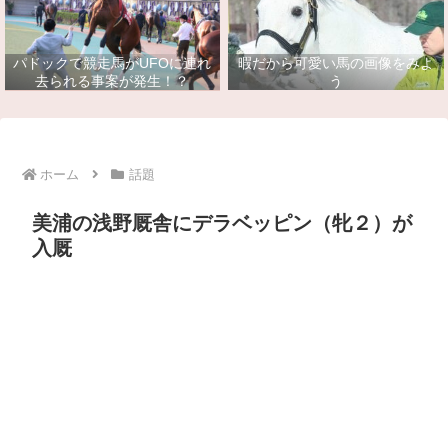
パドックで競走馬がUFOに連れ
暇だから可愛い馬の画像をみよ
去られる事案が発生！？
う
ホーム
話題
美浦の浅野厩舎にデラベッピン（牝２）が
入厩