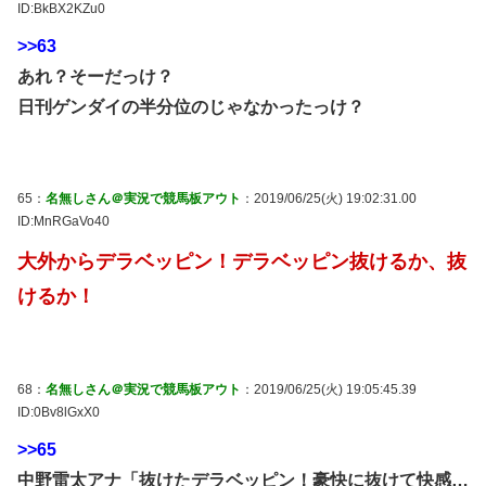
ID:BkBX2KZu0
>>63
あれ？そーだっけ？
日刊ゲンダイの半分位のじゃなかったっけ？
65：
名無しさん＠実況で競馬板アウト
：2019/06/25(火) 19:02:31.00
ID:MnRGaVo40
大外からデラベッピン！デラベッピン抜けるか、抜
けるか！
68：
名無しさん＠実況で競馬板アウト
：2019/06/25(火) 19:05:45.39
ID:0Bv8lGxX0
>>65
中野雷太アナ「抜けたデラベッピン！豪快に抜けて快感…