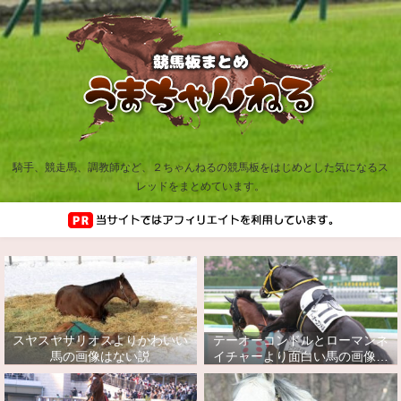
騎手、競走馬、調教師など、２ちゃんねるの競馬板をはじめとした気になるス
レッドをまとめています。
スヤスヤサリオスよりかわいい
テーオーコンドルとローマンネ
馬の画像はない説
イチャーより面白い馬の画像っ
てあるの？