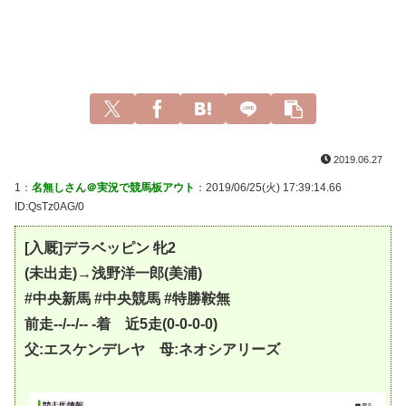
2019.06.27
1：
名無しさん＠実況で競馬板アウト
：2019/06/25(火) 17:39:14.66
ID:QsTz0AG/0
[入厩]デラベッピン 牝2
(未出走)→浅野洋一郎(美浦)
#中央新馬 #中央競馬 #特勝鞍無
前走--/--/-- -着 近5走(0-0-0-0)
父:エスケンデレヤ 母:ネオシアリーズ