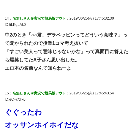
14：
名無しさん＠実況で競馬板アウト
：2019/06/25(火) 17:45:32.30
ID:tiLKgaAk0
中2のとき「○○君、デラベッピンってどういう意味？」っ
て聞かられたので授業1コマ考え抜いて
「すごい美人って意味じゃないかな」って真面目に答えた
ら爆笑してたA子さん思い出した。
エロ本の名前なんて知らねーよ
15：
名無しさん＠実況で競馬板アウト
：2019/06/25(火) 17:45:43.54
ID:eC+c/dlx0
ぐぐったわ
オッサンホイホイだな