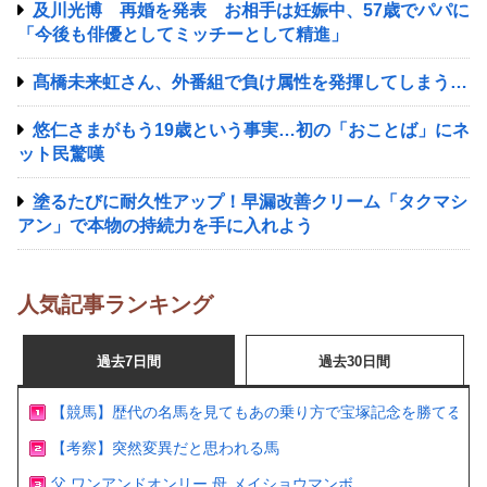
及川光博 再婚を発表 お相手は妊娠中、57歳でパパに
「今後も俳優としてミッチーとして精進」
髙橋未来虹さん、外番組で負け属性を発揮してしまう…
悠仁さまがもう19歳という事実…初の「おことば」にネ
ット民驚嘆
塗るたびに耐久性アップ！早漏改善クリーム「タクマシ
アン」で本物の持続力を手に入れよう
人気記事ランキング
過去7日間
過去30日間
【競馬】歴代の名馬を見てもあの乗り方で宝塚記念を勝てるの
【考察】突然変異だと思われる馬
父 ワンアンドオンリー 母 メイショウマンボ