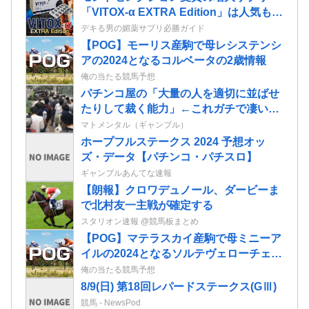
「VITOX-α EXTRA Edition」は人気も実
力も本物だった！
デキる男の媚薬サプリ必勝ガイド
【POG】モーリス産駒で母レシステンシ
アの2024となるコルベータの2歳情報
俺の当たる競馬予想
パチンコ屋の「大量の人を適切に並ばせ
たりして裁く能力」←これガチで凄いよ
なｗｗｗ
マトメンタル（ギャンブル）
ホープフルステークス 2024 予想オッ
ズ・データ【パチンコ・パチスロ】
ギャンブルあんてな速報
【朗報】クロワデュノール、ダービーま
で北村友一主戦が確定する
スタリオン速報 @競馬板まとめ
【POG】マテラスカイ産駒で母ミニーア
イルの2024となるソルテヴェローチェの
2歳情報
俺の当たる競馬予想
8/9(日) 第18回レパードステークス(GⅢ)
競馬 - NewsPod