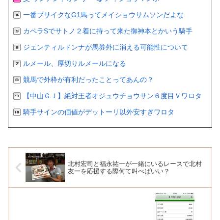
一番ブサイクなG1馬ってメイショウサムソンだよな
カペラSでサトノ２着に持って来た御神本とかいう騎手
ジェンティルドンナが馬券外に消える可能性について
ルメール、厚切りルメールになる
競馬で外枠が有利だったことってあんの？
【中山ＧＪ】絶対王者オジュウチョウサン６度目Ｖワロタ
騎手サインの価値がデットーリ以外安すぎワロタ
北村宏司と福永祐一が一緒にいるレースで北村
友一を応援する際何て叫べばいい？