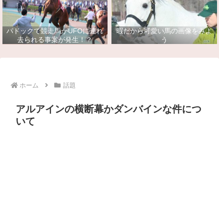
パドックで競走馬がUFOに連れ
暇だから可愛い馬の画像をみよ
去られる事案が発生！？
う
ホーム
話題
アルアインの横断幕かダンバインな件につ
いて