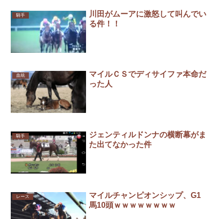
川田がムーアに激怒して叫んでい
騎手
る件！！
マイルＣＳでディサイファ本命だ
血統
った人
ジェンティルドンナの横断幕がま
騎手
た出てなかった件
マイルチャンピオンシップ、G1
レース
馬10頭ｗｗｗｗｗｗｗｗ