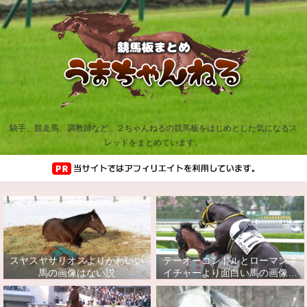
騎手、競走馬、調教師など、２ちゃんねるの競馬板をはじめとした気になるス
レッドをまとめています。
スヤスヤサリオスよりかわいい
テーオーコンドルとローマンネ
馬の画像はない説
イチャーより面白い馬の画像っ
てあるの？