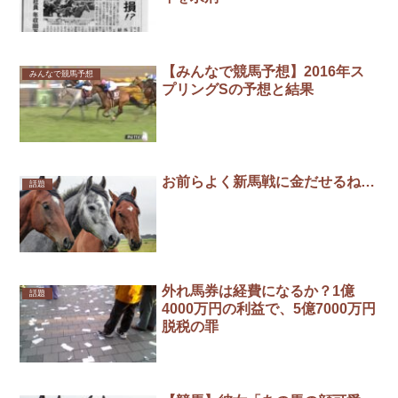
【みんなで競馬予想】2016年ス
みんなで競馬予想
プリングSの予想と結果
お前らよく新馬戦に金だせるね…
話題
外れ馬券は経費になるか？1億
話題
4000万円の利益で、5億7000万円
脱税の罪