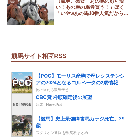
【競馬】彼女「あの馬の顔可愛
話題
い！あの馬の馬券買う！」ぼく
「いやwあの馬10番人気だから難
しいよw」
競馬サイト相互RSS
【POG】モーリス産駒で母レシステンシ
アの2024となるコルベータの2歳情報
俺の当たる競馬予想
CBC賞 枠順確定後の展望
競馬 - NewsPod
【競馬】史上最強障害馬カラジ死亡。29
歳
スタリオン速報 @競馬板まとめ