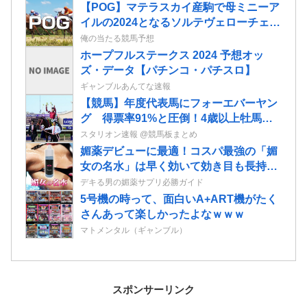
【POG】マテラスカイ産駒で母ミニーア
イルの2024となるソルテヴェローチェの
2歳情報
俺の当たる競馬予想
ホープフルステークス 2024 予想オッ
ズ・データ【パチンコ・パチスロ】
ギャンブルあんてな速報
【競馬】年度代表馬にフォーエバーヤン
グ 得票率91%と圧倒！4歳以上牡馬、
ダートと合わせて三冠
スタリオン速報 @競馬板まとめ
媚薬デビューに最適！コスパ最強の「媚
女の名水」は早く効いて効き目も長持ち
なラブリキッドだ！
デキる男の媚薬サプリ必勝ガイド
5号機の時って、面白いA+ART機がたく
さんあって楽しかったよなｗｗｗ
マトメンタル（ギャンブル）
スポンサーリンク