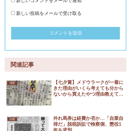
新しいコメントをメールで通知
新しい投稿をメールで受け取る
関連記事
【七夕賞】メドウラークが一着に
考察
きた理由がいくら考えても分から
ないから買えたやつ理由教えてく
れ
外れ馬券は経費か否か…「自業自
話題
得だ」脱税訴訟で検察側、懲役1
年を求刑