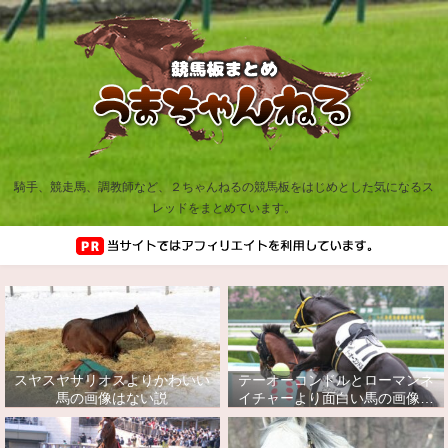
騎手、競走馬、調教師など、２ちゃんねるの競馬板をはじめとした気になるス
レッドをまとめています。
スヤスヤサリオスよりかわいい
テーオーコンドルとローマンネ
馬の画像はない説
イチャーより面白い馬の画像っ
てあるの？