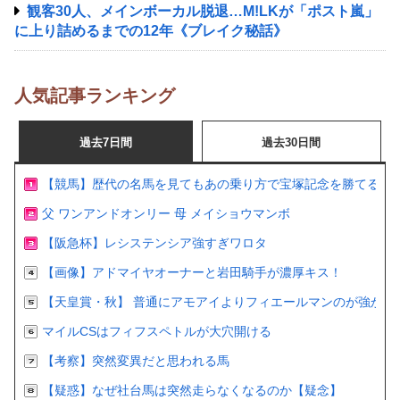
観客30人、メインボーカル脱退…M!LKが「ポスト嵐」
に上り詰めるまでの12年《ブレイク秘話》
人気記事ランキング
過去7日間
過去30日間
【競馬】歴代の名馬を見てもあの乗り方で宝塚記念を勝てるの
父 ワンアンドオンリー 母 メイショウマンボ
【阪急杯】レシステンシア強すぎワロタ
【画像】アドマイヤオーナーと岩田騎手が濃厚キス！
【天皇賞・秋】 普通にアモアイよりフィエールマンのが強かっ
マイルCSはフィフスペトルが大穴開ける
【考察】突然変異だと思われる馬
【疑惑】なぜ社台馬は突然走らなくなるのか【疑念】