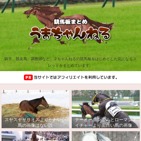
騎手、競走馬、調教師など、２ちゃんねるの競馬板をはじめとした気になるス
レッドをまとめています。
スヤスヤサリオスよりかわいい
テーオーコンドルとローマンネ
馬の画像はない説
イチャーより面白い馬の画像っ
てあるの？