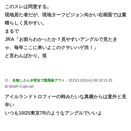
このスレは同意する。
現地居た者だが、現地ターフビジョン向かい右画面では素
晴らしく見やすい。
まるで
JRA「お前らわかったか？見やすいアングルで見たき
ゃ、毎年ここに来いよこのクサいハゲ共！」
と言わんばかり。笑
31：
名無しさん＠実況で競馬板アウト
：2015/11/03(火) 08:19:15.35
ID:9DdP+Caj0.net
アイルランドトロフィーの時みたいな真横からは意外と見
辛い
いつも10/25東京7Rのようなアングルでいいよ