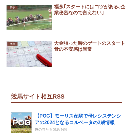
福永｢スタートにはコツがある､企
騎手
業秘密なので言えない｣
大金張った時のゲートのスタート
考察
音の不安感は異常
競馬サイト相互RSS
【POG】モーリス産駒で母レシステンシ
アの2024となるコルベータの2歳情報
俺の当たる競馬予想