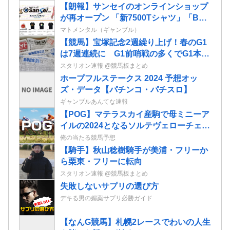
【朗報】サンセイのオンラインショップ
が再オープン 「新7500Tシャツ」「BOX
of GARO」「Wall of GARO」が追加さ
マトメンタル（ギャンブル）
れてるぞ
【競馬】宝塚記念2週繰り上げ！春のG1
は7週連続に G1前哨戦の多くでG1本番
までの期間拡大 JRA開催日程発表
スタリオン速報 @競馬板まとめ
ホープフルステークス 2024 予想オッ
ズ・データ【パチンコ・パチスロ】
ギャンブルあんてな速報
【POG】マテラスカイ産駒で母ミニーア
イルの2024となるソルテヴェローチェの
2歳情報
俺の当たる競馬予想
【騎手】秋山稔樹騎手が美浦・フリーか
ら栗東・フリーに転向
スタリオン速報 @競馬板まとめ
失敗しないサプリの選び方
デキる男の媚薬サプリ必勝ガイド
【なんG競馬】札幌2レースでわいの人生