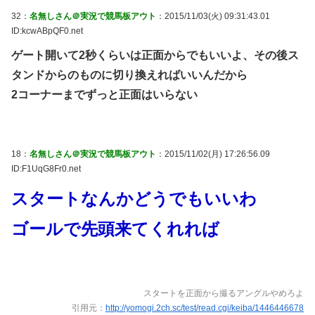
32：
名無しさん＠実況で競馬板アウト
：2015/11/03(火) 09:31:43.01
ID:kcwABpQF0.net
ゲート開いて2秒くらいは正面からでもいいよ、その後ス
タンドからのものに切り換えればいいんだから
2コーナーまでずっと正面はいらない
18：
名無しさん＠実況で競馬板アウト
：2015/11/02(月) 17:26:56.09
ID:F1UqG8Fr0.net
スタートなんかどうでもいいわ
ゴールで先頭来てくれれば
スタートを正面から撮るアングルやめろよ
引用元：
http://yomogi.2ch.sc/test/read.cgi/keiba/1446446678