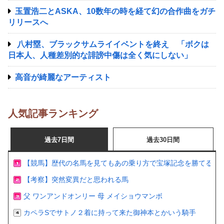
玉置浩二とASKA、10数年の時を経て幻の合作曲をガチ
リリースへ
八村塁、ブラックサムライイベントを終え 「ボクは
日本人、人種差別的な誹謗中傷は全く気にしない」
高音が綺麗なアーティスト
人気記事ランキング
過去7日間
過去30日間
【競馬】歴代の名馬を見てもあの乗り方で宝塚記念を勝てるの
【考察】突然変異だと思われる馬
父 ワンアンドオンリー 母 メイショウマンボ
カペラSでサトノ２着に持って来た御神本とかいう騎手