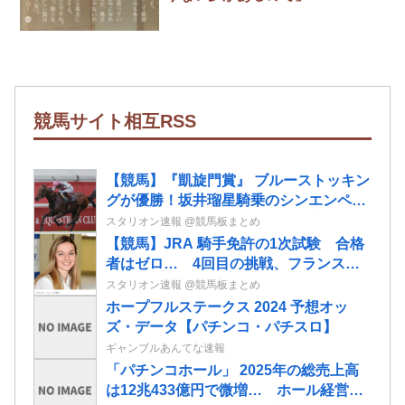
競馬サイト相互RSS
【競馬】『凱旋門賞』 ブルーストッキン
グが優勝！坂井瑠星騎乗のシンエンペラ
ー、武豊騎乗のアルリファーは着外に沈
スタリオン速報 @競馬板まとめ
む…
【競馬】JRA 騎手免許の1次試験 合格
者はゼロ… 4回目の挑戦、フランス女
性騎手のミカエル・ミシェル騎手も不合
スタリオン速報 @競馬板まとめ
格に
ホープフルステークス 2024 予想オッ
ズ・データ【パチンコ・パチスロ】
ギャンブルあんてな速報
「パチンコホール」 2025年の総売上高
は12兆433億円で微増… ホール経営法