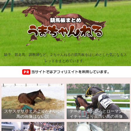
騎手、競走馬、調教師など、２ちゃんねるの競馬板をはじめとした気になるス
レッドをまとめています。
スヤスヤサリオスよりかわいい
テーオーコンドルとローマンネ
馬の画像はない説
イチャーより面白い馬の画像っ
てあるの？