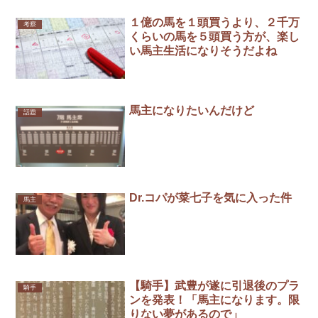
１億の馬を１頭買うより、２千万
考察
くらいの馬を５頭買う方が、楽し
い馬主生活になりそうだよね
馬主になりたいんだけど
話題
Dr.コパが菜七子を気に入った件
馬主
【騎手】武豊が遂に引退後のプラ
騎手
ンを発表！「馬主になります。限
りない夢があるので」