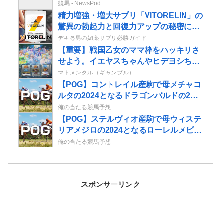
人数は10年間で半減 黒字企業割合は5
競馬 - NewsPod
年ぶりに7割超え
精力増強・増大サプリ「VITORELIN」の
驚異の勃起力と回復力アップの秘密に迫
る！
デキる男の媚薬サプリ必勝ガイド
【重要】戦国乙女のママ枠をハッキリさ
せよう。イエヤスちゃんやヒデヨシちゃ
んはママなのか。ノブ様はママではない
マトメンタル（ギャンブル）
のかを
【POG】コントレイル産駒で母メチャコ
ルタの2024となるドラゴンバルドの2歳
情報
俺の当たる競馬予想
【POG】ステルヴィオ産駒で母ウィステ
リアメジロの2024となるローレルメビウ
スの2歳情報
俺の当たる競馬予想
スポンサーリンク