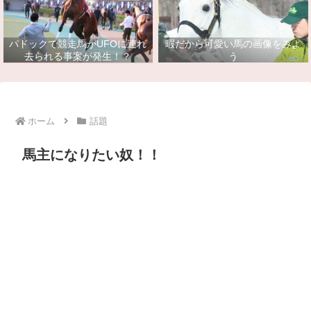
パドックで競走馬がUFOに連れ
暇だから可愛い馬の画像をみよ
去られる事案が発生！？
う
ホーム
話題
馬主になりたい奴！！