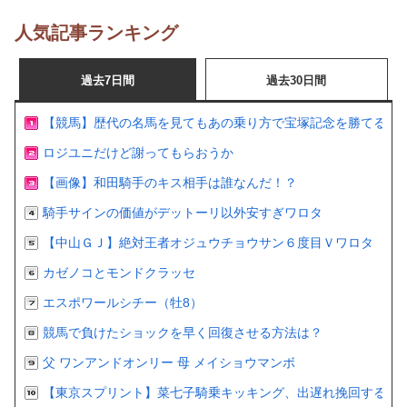
人気記事ランキング
過去7日間
過去30日間
【競馬】歴代の名馬を見てもあの乗り方で宝塚記念を勝てるの
ロジユニだけど謝ってもらおうか
【画像】和田騎手のキス相手は誰なんだ！？
騎手サインの価値がデットーリ以外安すぎワロタ
【中山ＧＪ】絶対王者オジュウチョウサン６度目Ｖワロタ
カゼノコとモンドクラッセ
エスポワールシチー（牡8）
競馬で負けたショックを早く回復させる方法は？
父 ワンアンドオンリー 母 メイショウマンボ
【東京スプリント】菜七子騎乗キッキング、出遅れ挽回するも２