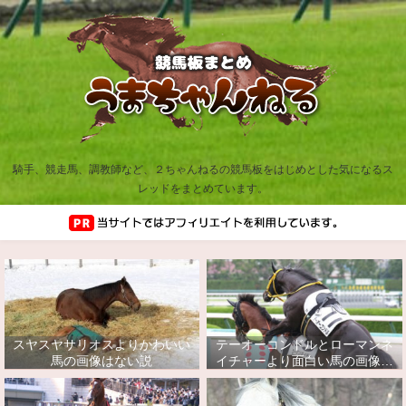
騎手、競走馬、調教師など、２ちゃんねるの競馬板をはじめとした気になるス
レッドをまとめています。
スヤスヤサリオスよりかわいい
テーオーコンドルとローマンネ
馬の画像はない説
イチャーより面白い馬の画像っ
てあるの？