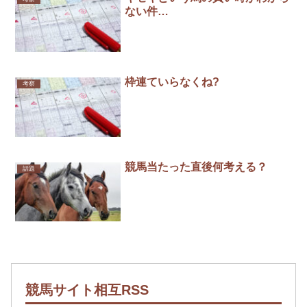
ない件…
枠連ていらなくね?
考察
競馬当たった直後何考える？
話題
競馬サイト相互RSS