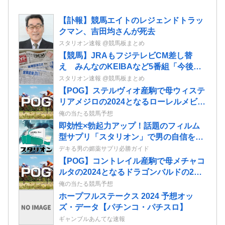
【訃報】競馬エイトのレジェンドトラッ
クマン、吉田均さんが死去
スタリオン速報 @競馬板まとめ
【競馬】JRAもフジテレビCM差し替
え みんなのKEIBAなど5番組「今後の
推移を慎重に見極めたい」
スタリオン速報 @競馬板まとめ
【POG】ステルヴィオ産駒で母ウィステ
リアメジロの2024となるローレルメビウ
スの2歳情報
俺の当たる競馬予想
即効性×勃起力アップ！話題のフィルム
型サプリ「スタリオン」で男の自信を取
り戻せ！
デキる男の媚薬サプリ必勝ガイド
【POG】コントレイル産駒で母メチャコ
ルタの2024となるドラゴンバルドの2歳
情報
俺の当たる競馬予想
ホープフルステークス 2024 予想オッ
ズ・データ【パチンコ・パチスロ】
ギャンブルあんてな速報