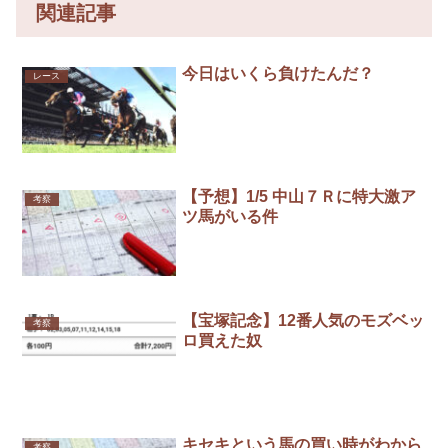
関連記事
今日はいくら負けたんだ？
レース
【予想】1/5 中山７Ｒに特大激ア
考察
ツ馬がいる件
【宝塚記念】12番人気のモズベッ
考察
ロ買えた奴
キセキという馬の買い時がわから
考察