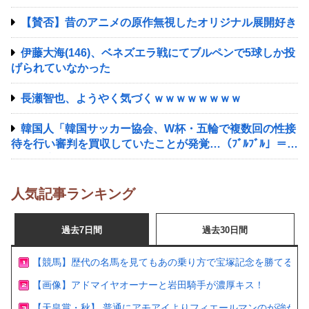
【賛否】昔のアニメの原作無視したオリジナル展開好き
伊藤大海(146)、ベネズエラ戦にてブルペンで5球しか投
げられていなかった
長瀬智也、ようやく気づくｗｗｗｗｗｗｗｗ
韓国人「韓国サッカー協会、W杯・五輪で複数回の性接
待を行い審判を買収していたことが発覚…（ﾌﾞﾙﾌﾞﾙ」＝韓
国の反応
人気記事ランキング
過去7日間
過去30日間
【競馬】歴代の名馬を見てもあの乗り方で宝塚記念を勝てるの
【画像】アドマイヤオーナーと岩田騎手が濃厚キス！
【天皇賞・秋】 普通にアモアイよりフィエールマンのが強かっ