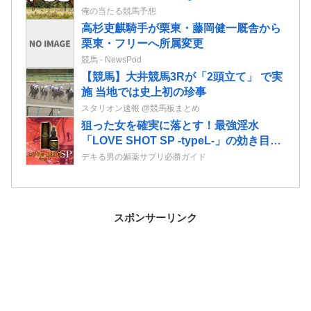
スの2歳情報
俺の当たる競馬予想
高杉吏麒騎手が栗東・藤岡健一厩舎から
栗東・フリーへ所属変更
競馬 - NewsPod
【競馬】大井競馬3Rが「2頭立て」 で実
施 当地では史上初の珍事
スタリオン速報 @競馬板まとめ
狙った女を確実に落とす！最強淫水
「LOVE SHOT SP -typeL-」の効き目が
マジでヤバい！
デキる男の媚薬サプリ必勝ガイド
スポンサーリンク