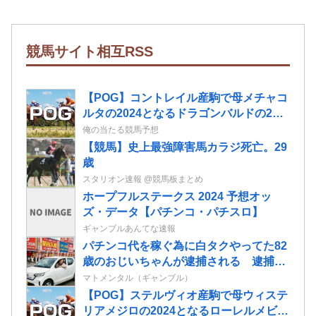
競馬サイト相互RSS
【POG】コントレイル産駒で母メチャコ
ルタの2024となるドラゴンバルドの2歳
情報
俺の当たる競馬予想
【競馬】史上最強障害馬カラジ死亡。29
歳
スタリオン速報 @競馬板まとめ
ホープフルステークス 2024 予想オッ
ズ・データ【パチンコ・パチスロ】
ギャンブルあんてな速報
パチンコ代を稼ぐ為に白タクやってた82
歳のおじいちゃんが逮捕される 逮捕の
数日前に釈放されたばかりなのに即再犯
マトメンタル（ギャンブル）
【POG】ステルヴィオ産駒で母ウィステ
リアメジロの2024となるローレルメビウ