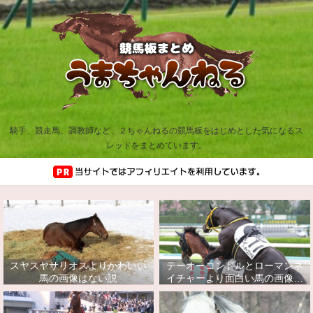
騎手、競走馬、調教師など、２ちゃんねるの競馬板をはじめとした気になるス
レッドをまとめています。
スヤスヤサリオスよりかわいい
テーオーコンドルとローマンネ
馬の画像はない説
イチャーより面白い馬の画像っ
てあるの？