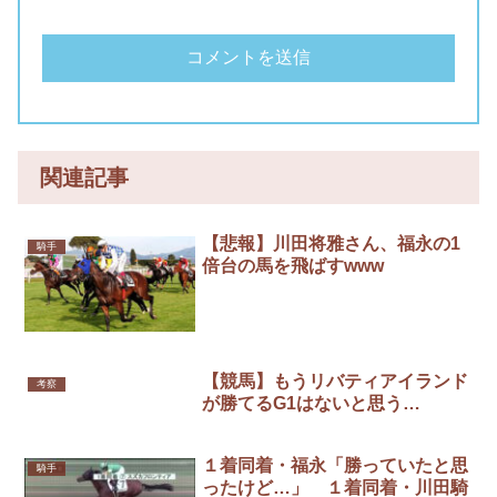
関連記事
【悲報】川田将雅さん、福永の1
騎手
倍台の馬を飛ばすwww
【競馬】もうリバティアイランド
考察
が勝てるG1はないと思う…
１着同着・福永「勝っていたと思
騎手
ったけど…」 １着同着・川田騎