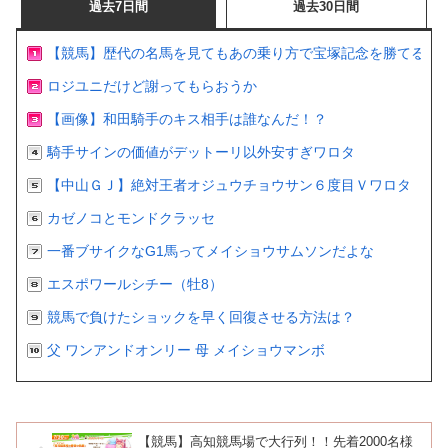
過去7日間
過去30日間
【競馬】歴代の名馬を見てもあの乗り方で宝塚記念を勝てるの
ロジユニだけど謝ってもらおうか
【画像】和田騎手のキス相手は誰なんだ！？
騎手サインの価値がデットーリ以外安すぎワロタ
【中山ＧＪ】絶対王者オジュウチョウサン６度目Ｖワロタ
カゼノコとモンドクラッセ
一番ブサイクなG1馬ってメイショウサムソンだよな
エスポワールシチー（牡8）
競馬で負けたショックを早く回復させる方法は？
父 ワンアンドオンリー 母 メイショウマンボ
【競馬】高知競馬場で大行列！！先着2000名様