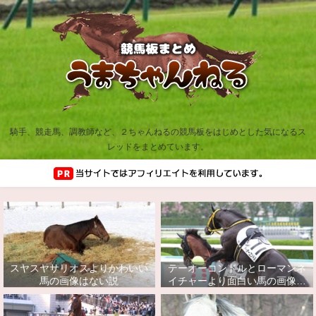
騎手、競走馬、調教師など、２ちゃんねるの競馬板をはじめとした気になるス
レッドをまとめています。
スヤスヤサリオスよりかわいい
テーオーコンドルとローマンネ
馬の画像はない説
イチャーより面白い馬の画像っ
てあるの？