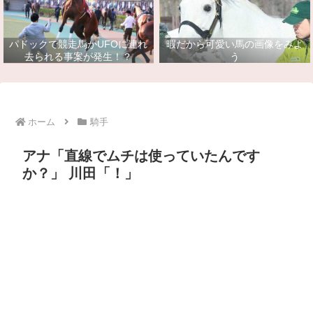
パドックで競走馬がUFOに連れ
暇だから可愛い馬の画像をみよ
去られる事案が発生！？
う
ホーム
騎手
アナ「直線でムチは使っていたんです
か？」 川田「！」