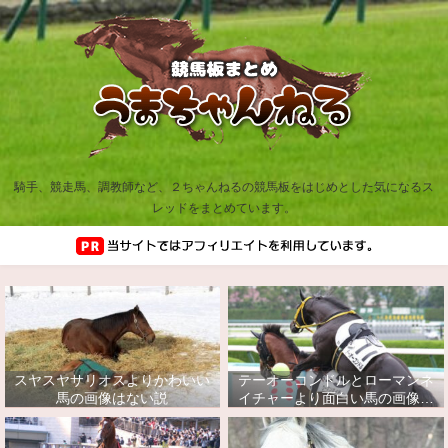
騎手、競走馬、調教師など、２ちゃんねるの競馬板をはじめとした気になるス
レッドをまとめています。
スヤスヤサリオスよりかわいい
テーオーコンドルとローマンネ
馬の画像はない説
イチャーより面白い馬の画像っ
てあるの？