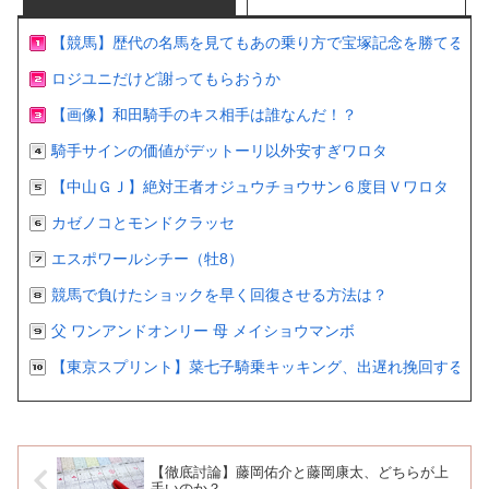
【競馬】歴代の名馬を見てもあの乗り方で宝塚記念を勝てるの
ロジユニだけど謝ってもらおうか
【画像】和田騎手のキス相手は誰なんだ！？
騎手サインの価値がデットーリ以外安すぎワロタ
【中山ＧＪ】絶対王者オジュウチョウサン６度目Ｖワロタ
カゼノコとモンドクラッセ
エスポワールシチー（牡8）
競馬で負けたショックを早く回復させる方法は？
父 ワンアンドオンリー 母 メイショウマンボ
【東京スプリント】菜七子騎乗キッキング、出遅れ挽回するも２
【徹底討論】藤岡佑介と藤岡康太、どちらが上
手いのか？