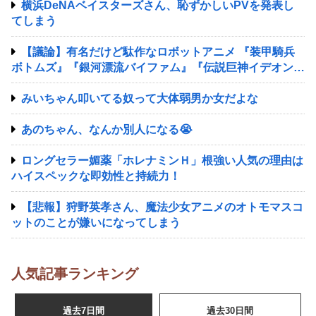
横浜DeNAベイスターズさん、恥ずかしいPVを発表し
てしまう
【議論】有名だけど駄作なロボットアニメ 『装甲騎兵
ボトムズ』『銀河漂流バイファム』『伝説巨神イデオン』
『超獣機神ダンクーガ』『銀河疾風サスライガー』
みいちゃん叩いてる奴って大体弱男か女だよな
あのちゃん、なんか別人になる😭
ロングセラー媚薬「ホレナミンＨ」根強い人気の理由は
ハイスペックな即効性と持続力！
【悲報】狩野英孝さん、魔法少女アニメのオトモマスコ
ットのことが嫌いになってしまう
人気記事ランキング
過去7日間
過去30日間