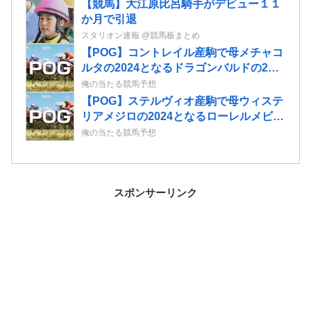
【競馬】大江原比呂騎手がデビュー１１
か月で引退
スタリオン速報 @競馬板まとめ
【POG】コントレイル産駒で母メチャコ
ルタの2024となるドラゴンバルドの2歳
情報
俺の当たる競馬予想
【POG】ステルヴィオ産駒で母ウィステ
リアメジロの2024となるローレルメビウ
スの2歳情報
俺の当たる競馬予想
スポンサーリンク