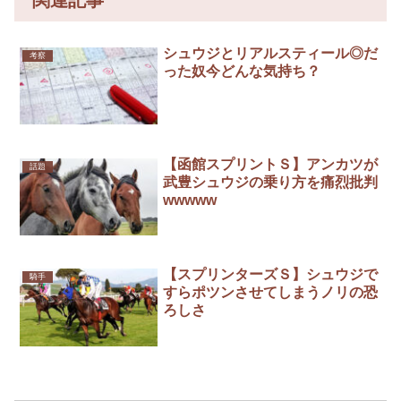
シュウジとリアルスティール◎だ
考察
った奴今どんな気持ち？
【函館スプリントＳ】アンカツが
話題
武豊シュウジの乗り方を痛烈批判
wwwww
【スプリンターズＳ】シュウジで
騎手
すらポツンさせてしまうノリの恐
ろしさ