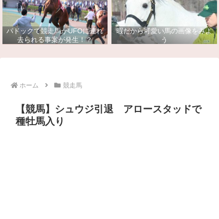
パドックで競走馬がUFOに連れ
暇だから可愛い馬の画像をみよ
去られる事案が発生！？
う
ホーム
競走馬
【競馬】シュウジ引退 アロースタッドで
種牡馬入り