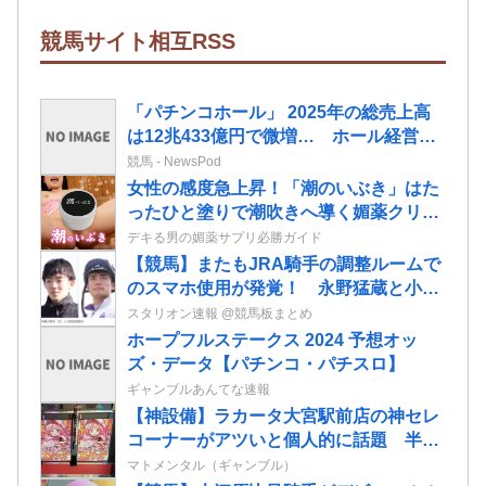
競馬サイト相互RSS
「パチンコホール」 2025年の総売上高
は12兆433億円で微増… ホール経営法
人数は10年間で半減 黒字企業割合は5
競馬 - NewsPod
年ぶりに7割超え
女性の感度急上昇！「潮のいぶき」はた
ったひと塗りで潮吹きへ導く媚薬クリー
ムだ！
デキる男の媚薬サプリ必勝ガイド
【競馬】またもJRA騎手の調整ルームで
のスマホ使用が発覚！ 永野猛蔵と小林
勝太が8日から騎乗停止に
スタリオン速報 @競馬板まとめ
ホープフルステークス 2024 予想オッ
ズ・データ【パチンコ・パチスロ】
ギャンブルあんてな速報
【神設備】ラカータ大宮駅前店の神セレ
コーナーがアツいと個人的に話題 半個
室島+スマホミラーモニターを搭載
マトメンタル（ギャンブル）